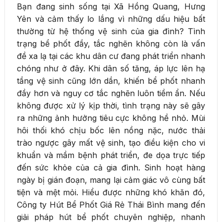
Bạn đang sinh sống tại Xã Hồng Quang, Hưng
Yên và cảm thấy lo lắng vì những dấu hiệu bất
thường từ hệ thống vệ sinh của gia đình? Tình
trạng bể phốt đầy, tắc nghẽn không còn là vấn
đề xa lạ tại các khu dân cư đang phát triển nhanh
chóng như ở đây. Khi dân số tăng, áp lực lên hạ
tầng vệ sinh cũng lớn dần, khiến bể phốt nhanh
đầy hơn và nguy cơ tắc nghẽn luôn tiềm ẩn. Nếu
không được xử lý kịp thời, tình trạng này sẽ gây
ra những ảnh hưởng tiêu cực không hề nhỏ. Mùi
hôi thối khó chịu bốc lên nồng nặc, nước thải
trào ngược gây mất vệ sinh, tạo điều kiện cho vi
khuẩn và mầm bệnh phát triển, đe dọa trực tiếp
đến sức khỏe của cả gia đình. Sinh hoạt hàng
ngày bị gián đoạn, mang lại cảm giác vô cùng bất
tiện và mệt mỏi. Hiểu được những khó khăn đó,
Công ty Hút Bể Phốt Giá Rẻ Thái Bình mang đến
giải pháp hút bể phốt chuyên nghiệp, nhanh