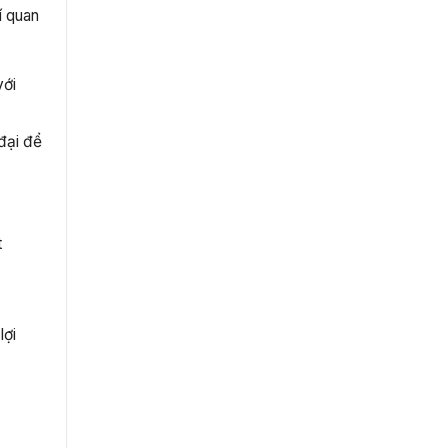
í quan
với
đại để
t
lợi