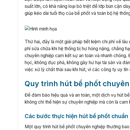
suất lớn, có khả năng loại bỏ triệt để lớp bùn cặn
giúp kéo dài tuổi thọ của bể phốt và toàn bộ hệ thốn
Thứ hai, đây là một giải pháp tiết kiệm chi phí về lâu
phí sửa chữa khi hệ thống bị hư hỏng nặng, chẳng hạ
chuyên nghiệp cam kết sự an toàn và nhanh chóng. Độ
học, không đục phá, không gây hư hại tài sản và đả
việc xử lý chất thải sau khi hút, vì các công ty uy tí
Quy trình hút bể phốt chuyên
Để đảm bảo hiệu quả và an toàn, một dịch vụ hút bể p
không chỉ thể hiện sự chuyên nghiệp mà còn là cam k
Các bước thực hiện hút bể phốt chuẩn 
Một quy trình hút bể phốt chuyên nghiệp thường b