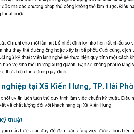
 dày đặc mà các phương pháp thủ công không thể làm được. Điều n
g thoát nước.
 dài. Chi phí cho một lần hút bể phốt định kỳ nhỏ hơn rất nhiều so v
n như thay thế đường ống hoặc xây lại bể phốt. Cuối cùng, dịch 
i ngũ kỹ thuật viên lành nghề sẽ thực hiện quy trình một cách k
m bảo vệ sinh môi trường xung quanh. Bạn sẽ không phải lo lắng 
n sẽ thực hiện theo đúng quy định.
 nghiệp tại Xã Kiến Hưng, TP. Hải Ph
hốt uy tín luôn tuân thủ quy trình làm việc chuẩn kỹ thuật. Điều 
ết về chất lượng đối với khách hàng tại Xã Kiến Hưng.
kỹ thuật
ao gồm các bước sau đây để đảm bảo công việc được thực hiện 