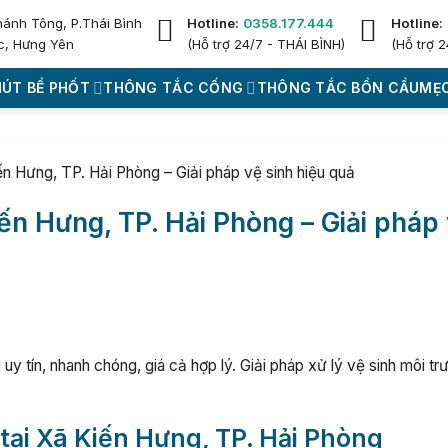
hánh Tông, P.Thái Bình
Hotline:
0358.177.444
Hotline:
c, Hưng Yên
(Hỗ trợ 24/7 - THÁI BÌNH)
(Hỗ trợ 2
HÚT BỂ PHỐT
THÔNG TẮC CỐNG
THÔNG TẮC BỒN CẦU
MẸO
ến Hưng, TP. Hải Phòng – Giải pháp vệ sinh hiệu quả
iến Hưng, TP. Hải Phòng – Giải pháp
uy tín, nhanh chóng, giá cả hợp lý. Giải pháp xử lý vệ sinh môi tr
 tại Xã Kiến Hưng, TP. Hải Phòng