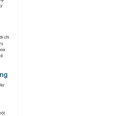
ày
ới chi
vụ
hoa
về
òng
này
một