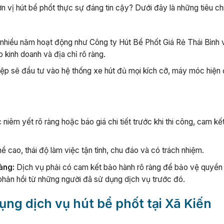
n vị hút bể phốt thực sự đáng tin cậy? Dưới đây là những tiêu ch
 nhiều năm hoạt động như Công ty Hút Bể Phốt Giá Rẻ Thái Bình 
 kinh doanh và địa chỉ rõ ràng.
ệp sẽ đầu tư vào hệ thống xe hút đủ mọi kích cỡ, máy móc hiện 
niêm yết rõ ràng hoặc báo giá chi tiết trước khi thi công, cam kế
ề cao, thái độ làm việc tận tình, chu đáo và có trách nhiệm.
àng:
Dịch vụ phải có cam kết bảo hành rõ ràng để bảo vệ quyền 
hản hồi từ những người đã sử dụng dịch vụ trước đó.
dụng dịch vụ hút bể phốt tại Xã Kiến