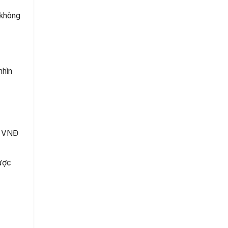
 không
nhìn
0 VNĐ
được