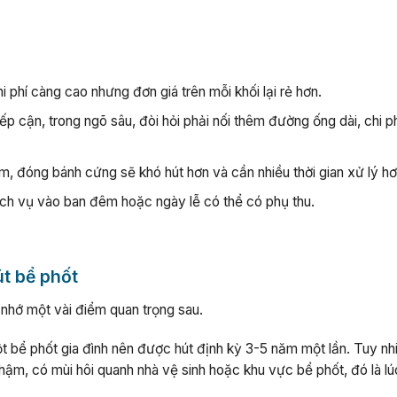
i phí càng cao nhưng đơn giá trên mỗi khối lại rẻ hơn.
ếp cận, trong ngõ sâu, đòi hỏi phải nối thêm đường ống dài, chi p
, đóng bánh cứng sẽ khó hút hơn và cần nhiều thời gian xử lý hơ
ch vụ vào ban đêm hoặc ngày lễ có thể có phụ thu.
út bể phốt
i nhớ một vài điểm quan trọng sau.
 bể phốt gia đình nên được hút định kỳ 3-5 năm một lần. Tuy nh
ậm, có mùi hôi quanh nhà vệ sinh hoặc khu vực bể phốt, đó là l