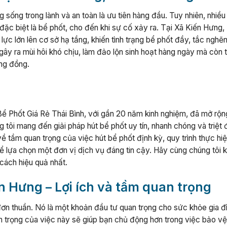
g sống trong lành và an toàn là ưu tiên hàng đầu. Tuy nhiên, nhiều
đặc biệt là bể phốt, cho đến khi sự cố xảy ra. Tại Xã Kiến Hưng,
ực lớn lên cơ sở hạ tầng, khiến tình trạng bể phốt đầy, tắc nghẽ
ây ra mùi hôi khó chịu, làm đảo lộn sinh hoạt hàng ngày mà còn 
ộng đồng.
ể Phốt Giá Rẻ Thái Bình, với gần 20 năm kinh nghiệm, đã mở rộn
ôi mang đến giải pháp hút bể phốt uy tín, nhanh chóng và triệt 
về tầm quan trọng của việc hút bể phốt định kỳ, quy trình thực hi
để lựa chọn một đơn vị dịch vụ đáng tin cậy. Hãy cùng chúng tôi
cách hiệu quả nhất.
ến Hưng – Lợi ích và tầm quan trọng
đơn thuần. Nó là một khoản đầu tư quan trọng cho sức khỏe gia đ
an trọng của việc này sẽ giúp bạn chủ động hơn trong việc bảo v