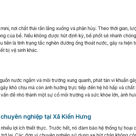
ni, nơi chất thải rắn lắng xuống và phân hủy. Theo thời gian, lư
động của bể. Nếu không được hút định kỳ, bể phốt sẽ nhanh chóng
 tiên là tình trạng tắc nghẽn đường ống thoát nước, gây ra hiện 
t bị vệ sinh khác.
nguồn nước ngầm và môi trường xung quanh, phát tán vi khuẩn gâ
chỉ gây khó chịu mà còn ảnh hưởng trực tiếp đến hệ hô hấp và chất
ột vấn đề nhỏ thành một sự cố môi trường và sức khỏe lớn, ảnh h
t chuyên nghiệp tại Xã Kiến Hưng
hiều lợi ích thiết thực. Trước hết, nó đảm bảo hệ thống tự hoại 
trở lại. Các đơn vị chuyên nghiệp sử dụng xe hút chân không cô