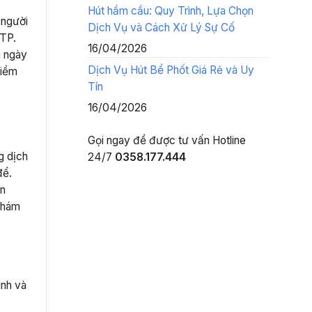
Hút hầm cầu: Quy Trình, Lựa Chọn
 người
Dịch Vụ và Cách Xử Lý Sự Cố
 TP.
16/04/2026
n ngày
Dịch Vụ Hút Bể Phốt Giá Rẻ và Uy
tiềm
Tín
16/04/2026
Gọi ngay để được tư vấn
Hotline
g dịch
24/7
0358.177.444
để.
ện
 khám
ình và
ệ