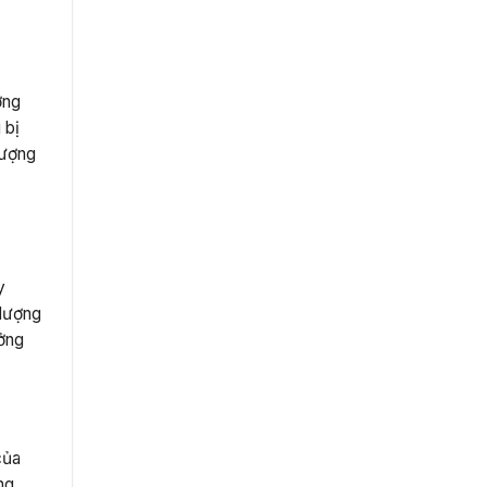
ợng
 bị
tượng
y
 lượng
ưởng
của
ng