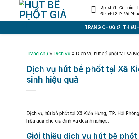
Skip
Địa chỉ 1:
72 Trần T
to
Địa chỉ 2:
P. Vũ Phú
content
TRANG CHỦ
GIỚI THIỆU
Trang chủ
»
Dịch vụ
»
Dịch vụ hút bể phốt tại Xã Ki
Dịch vụ hút bể phốt tại Xã K
sinh hiệu quả
Dịch vụ hút bể phốt tại Xã Kiến Hưng, TP. Hải Phòng 
hiệu quả cho gia đình và doanh nghiệp.
Giới thiệu dịch vụ hút bể phốt