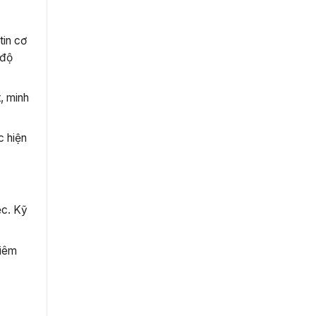
tin cơ
 độ
t, minh
c hiện
ệc. Kỹ
hiêm