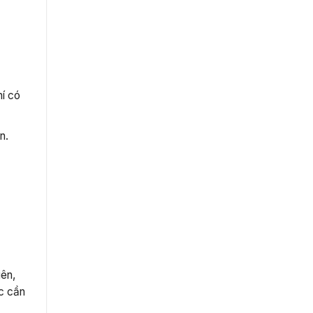
hí có
n.
iên,
úc cần