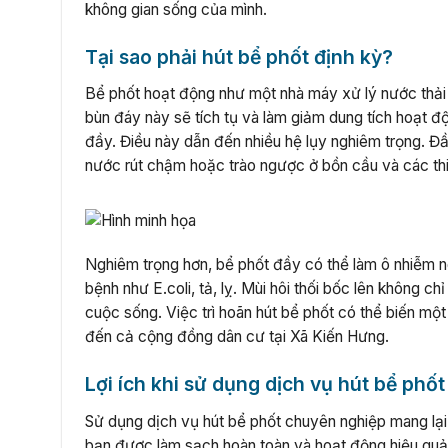
không gian sống của mình.
Tại sao phải hút bể phốt định kỳ?
Bể phốt hoạt động như một nhà máy xử lý nước thải mi
bùn đáy này sẽ tích tụ và làm giảm dung tích hoạt 
đầy. Điều này dẫn đến nhiều hệ lụy nghiêm trọng. Đầu
nước rút chậm hoặc trào ngược ở bồn cầu và các thiế
Nghiêm trọng hơn, bể phốt đầy có thể làm ô nhiễm 
bệnh như E.coli, tả, lỵ. Mùi hôi thối bốc lên không 
cuộc sống. Việc trì hoãn hút bể phốt có thể biến m
đến cả cộng đồng dân cư tại Xã Kiến Hưng.
Lợi ích khi sử dụng dịch vụ hút bể phố
Sử dụng dịch vụ hút bể phốt chuyên nghiệp mang lại n
bạn được làm sạch hoàn toàn và hoạt động hiệu quả 