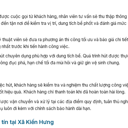
ược cuộc gọi từ khách hàng, nhân viên tư vấn sẽ thu thập thông 
 đến tận nơi để kiểm tra vị trí, dung tích bể phốt và đánh giá mức
thuật viên sẽ đưa ra phương án thi công tối ưu và báo giá chi tiế
nhất trước khi tiến hành công việc.
út chuyên dụng phù hợp với dung tích bể. Quá trình hút được thự
g đục phá, hạn chế tối đa mùi hôi và giữ gìn vệ sinh chung.
iệc hút, khách hàng sẽ kiểm tra và nghiệm thu chất lượng công vi
 hiệu quả. Khách hàng chỉ thanh toán khi đã hoàn toàn hài lòng.
ược vận chuyển và xử lý tại các địa điểm quy định, tuân thủ ng
ụ luôn đi kèm với chính sách bảo hành dài hạn.
 tín tại Xã Kiến Hưng