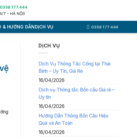
0358.177.444
4/7 - HÀ NỘI)
 & HƯỚNG DẪN
DỊCH VỤ
0358 177 444
DỊCH VỤ
Dịch Vụ Thông Tắc Cống tại Thái
 vệ
Bình – Uy Tín, Giá Rẻ
16/04/2026
Dịch vụ Thông tắc Bồn cầu Giá rẻ –
Uy tín
16/04/2026
ường
Hướng Dẫn Thông Bồn Cầu Hiệu
Quả và An Toàn
16/04/2026