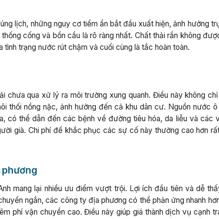
ng lịch, những nguy cơ tiềm ẩn bắt đầu xuất hiện, ảnh hưởng trự
thống cống và bồn cầu là rõ ràng nhất. Chất thải rắn không đượ
a tình trạng nước rút chậm và cuối cùng là tắc hoàn toàn.
ải chưa qua xử lý ra môi trường xung quanh. Điều này không chỉ
ôi thối nồng nặc, ảnh hưởng đến cả khu dân cư. Nguồn nước ô
la, có thể dẫn đến các bệnh về đường tiêu hóa, da liễu và các 
gười già. Chi phí để khắc phục các sự cố này thường cao hơn rất
ịa phương
nh mang lại nhiều ưu điểm vượt trội. Lợi ích đầu tiên và dễ thấ
di chuyển ngắn, các công ty địa phương có thể phản ứng nhanh hơ
êm phí vận chuyển cao. Điều này giúp giá thành dịch vụ cạnh tr