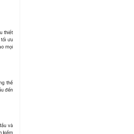
 thiết
tối ưu
hạo mọi
ng thể
ầu đến
đầu và
nh kiểm