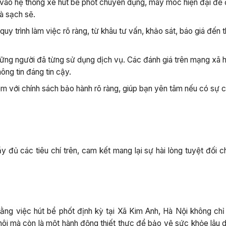
ư vào hệ thống xe hút bể phốt chuyên dụng, máy móc hiện đại đ
à sạch sẽ.
uy trình làm việc rõ ràng, từ khâu tư vấn, khảo sát, báo giá đến t
ững người đã từng sử dụng dịch vụ. Các đánh giá trên mạng xã h
ông tin đáng tin cậy.
m với chính sách bảo hành rõ ràng, giúp bạn yên tâm nếu có sự 
 đủ các tiêu chí trên, cam kết mang lại sự hài lòng tuyệt đối c
 rằng việc hút bể phốt định kỳ tại Xã Kim Anh, Hà Nội không chỉ 
ôi mà còn là một hành động thiết thực để bảo vệ sức khỏe lâu d