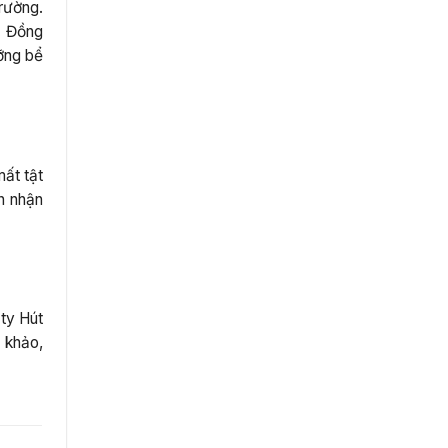
rường.
n. Đồng
ưỡng bể
h
mất tật
n nhận
 ty Hút
m khảo,