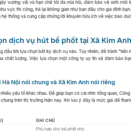
gây vương vãi và hạn chế tối đa mùi hôi, đảm bảo vệ sinh môi t
 khu vực thi công, trả lại không gian như ban đầu cho gia đình bạ
của hệ thống và cung cấp những lời khuyên hữu ích về việc bảo d
họn dịch vụ hút bể phốt tại Xã Kim An
 đầu khi lựa chọn bất kỳ dịch vụ nào. Tuy nhiên, để tránh “tiền 
a chất lượng. Việc lựa chọn một công ty uy tín sẽ đảm bảo bạ
i Hà Nội nói chung và Xã Kim Anh nói riêng
nhiều yếu tố khác nhau. Để giúp bạn có cái nhìn tổng quan, Công
chung trên thị trường hiện nay. Xin lưu ý đây là mức giá để tha
.
E)
GHI CHÚ
0
Phù hợp cho bể phốt nhỏ