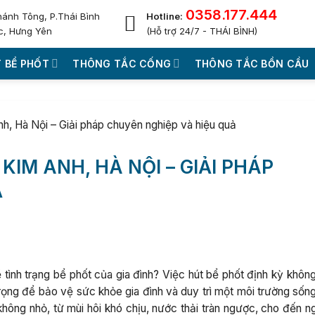
0358.177.444
hánh Tông, P.Thái Bình
Hotline:
c, Hưng Yên
(Hỗ trợ 24/7 - THÁI BÌNH)
 BỂ PHỐT
THÔNG TẮC CỐNG
THÔNG TẮC BỒN CẦU
nh, Hà Nội – Giải pháp chuyên nghiệp và hiệu quả
KIM ANH, HÀ NỘI – GIẢI PHÁP
Ả
tình trạng bể phốt của gia đình? Việc hút bể phốt định kỳ không
rọng để bảo vệ sức khỏe gia đình và duy trì một môi trường sống
 không nhỏ, từ mùi hôi khó chịu, nước thải tràn ngược, cho đến 