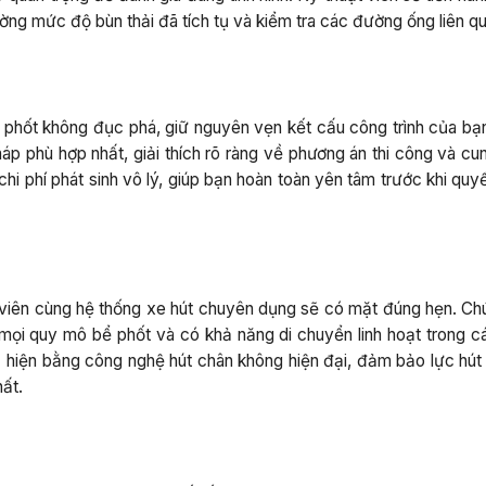
lường mức độ bùn thải đã tích tụ và kiểm tra các đường ống liên q
 phốt không đục phá, giữ nguyên vẹn kết cấu công trình của bạ
 pháp phù hợp nhất, giải thích rõ ràng về phương án thi công và c
hi phí phát sinh vô lý, giúp bạn hoàn toàn yên tâm trước khi quy
t viên cùng hệ thống xe hút chuyên dụng sẽ có mặt đúng hẹn. Chú
 mọi quy mô bể phốt và có khả năng di chuyển linh hoạt trong c
c hiện bằng công nghệ hút chân không hiện đại, đảm bảo lực hút
hất.