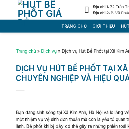
Skip
Địa chỉ 1:
72 Trần T
to
Địa chỉ 2:
P. Vũ Phú
content
TRANG CHỦ
GIỚI THIỆU
HÚT
Trang chủ
»
Dịch vụ
»
Dịch vụ Hút Bể Phốt tại Xã Kim A
DỊCH VỤ HÚT BỂ PHỐT TẠI XÃ 
CHUYÊN NGHIỆP VÀ HIỆU QU
Bạn đang sinh sống tại Xã Kim Anh, Hà Nội và lo lắng về 
một nhiệm vụ vệ sinh đơn thuần mà còn là yếu tố quan t
lành. Bể phốt khi bị đầy có thể gây ra những phiền toái