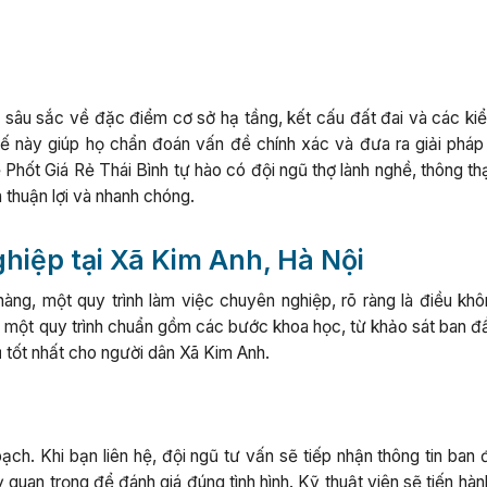
sâu sắc về đặc điểm cơ sở hạ tầng, kết cấu đất đai và các kiểu
tế này giúp họ chẩn đoán vấn đề chính xác và đưa ra giải pháp 
 Phốt Giá Rẻ Thái Bình tự hào có đội ngũ thợ lành nghề, thông t
a thuận lợi và nhanh chóng.
hiệp tại Xã Kim Anh, Hà Nội
àng, một quy trình làm việc chuyên nghiệp, rõ ràng là điều khô
g một quy trình chuẩn gồm các bước khoa học, từ khảo sát ban đ
ụ tốt nhất cho người dân Xã Kim Anh.
ch. Khi bạn liên hệ, đội ngũ tư vấn sẽ tiếp nhận thông tin ban 
ỳ quan trọng để đánh giá đúng tình hình. Kỹ thuật viên sẽ tiến hà