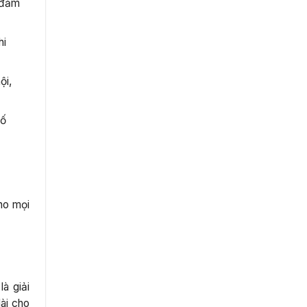
ể đảm
hi
ội,
cố
ho mọi
là giải
ài cho