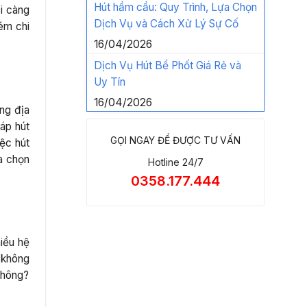
Hút hầm cầu: Quy Trình, Lựa Chọn
i càng
Dịch Vụ và Cách Xử Lý Sự Cố
kém chi
16/04/2026
Dịch Vụ Hút Bể Phốt Giá Rẻ và
Uy Tín
16/04/2026
ng địa
áp hút
GỌI NGAY ĐỂ ĐƯỢC TƯ VẤN
ệc hút
a chọn
Hotline 24/7
0358.177.444
hiều hệ
ệ không
không?