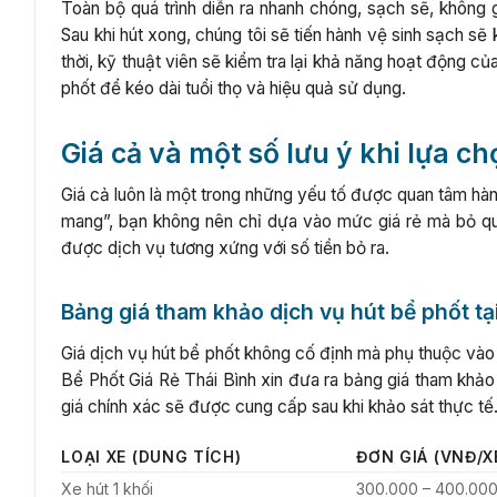
Toàn bộ quá trình diễn ra nhanh chóng, sạch sẽ, không 
Sau khi hút xong, chúng tôi sẽ tiến hành vệ sinh sạch sẽ
thời, kỹ thuật viên sẽ kiểm tra lại khả năng hoạt động 
phốt để kéo dài tuổi thọ và hiệu quả sử dụng.
Giá cả và một số lưu ý khi lựa c
Giá cả luôn là một trong những yếu tố được quan tâm hàng
mang”, bạn không nên chỉ dựa vào mức giá rẻ mà bỏ qu
được dịch vụ tương xứng với số tiền bỏ ra.
Bảng giá tham khảo dịch vụ hút bể phốt tạ
Giá dịch vụ hút bể phốt không cố định mà phụ thuộc vào 
Bể Phốt Giá Rẻ Thái Bình xin đưa ra bảng giá tham khảo 
giá chính xác sẽ được cung cấp sau khi khảo sát thực tế
LOẠI XE (DUNG TÍCH)
ĐƠN GIÁ (VNĐ/X
Xe hút 1 khối
300.000 – 400.00