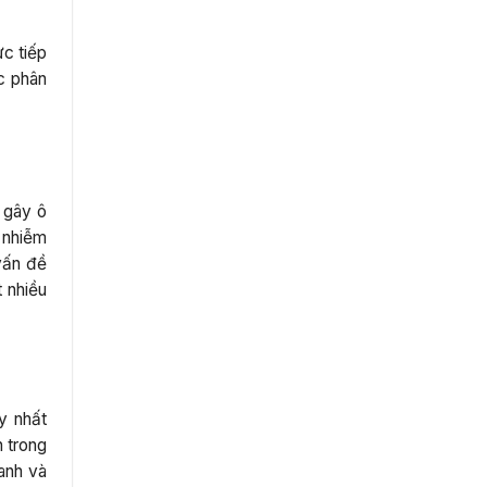
c tiếp
c phân
 gây ô
 nhiễm
vấn đề
 nhiều
y nhất
n trong
anh và