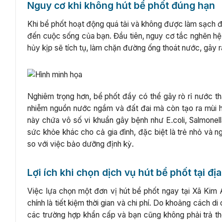
Nguy cơ khi không hút bể phốt đúng hạn
Khi bể phốt hoạt động quá tải và không được làm sạch đú
đến cuộc sống của bạn. Đầu tiên, nguy cơ tắc nghẽn hệ 
hủy kịp sẽ tích tụ, làm chặn đường ống thoát nước, gây r
Nghiêm trọng hơn, bể phốt đầy có thể gây rò rỉ nước th
nhiễm nguồn nước ngầm và đất đai mà còn tạo ra mùi h
này chứa vô số vi khuẩn gây bệnh như E.coli, Salmonel
sức khỏe khác cho cả gia đình, đặc biệt là trẻ nhỏ và n
so với việc bảo dưỡng định kỳ.
Lợi ích khi chọn dịch vụ hút bể phốt tại đ
Việc lựa chọn một đơn vị hút bể phốt ngay tại Xã Kim A
chính là tiết kiệm thời gian và chi phí. Do khoảng cách 
các trường hợp khẩn cấp và bạn cũng không phải trả th