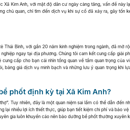
ực Xã Kim Anh, với mật độ dân cư ngày càng tăng, vấn đề này lạ
ờng chủ quan, chỉ tìm đến dịch vụ khi sự cố đã xảy ra, gây tốn 
ẻ Thái Bình, với gần 20 năm kinh nghiệm trong ngành, đã mở rộ
nghiệp ngay tại địa phương. Chúng tôi cam kết cung cấp giải ph
sẽ cung cấp cho bạn cái nhìn tổng quan về tầm quan trọng của vi
ôi, bảng giá dịch vụ minh bạch và những lưu ý quan trọng khi lự
 bể phốt định kỳ tại Xã Kim Anh?
 thợ”. Tuy nhiên, đây là một quan niệm sai lầm có thể dẫn đến n
lại nhiều lợi ích thiết thực, giúp bạn tiết kiệm chi phí và bảo v
chuyên gia luôn khuyến cáo nên bảo dưỡng bể phốt thường xuyên 