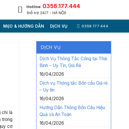
0358.177.444
Hotline:
(Hỗ trợ 24/7 - HÀ NỘI)
MẸO & HƯỚNG DẪN
DỊCH VỤ
0358 177 444
DỊCH VỤ
Dịch Vụ Thông Tắc Cống tại Thái
Bình – Uy Tín, Giá Rẻ
16/04/2026
Dịch vụ Thông tắc Bồn cầu Giá rẻ
– Uy tín
16/04/2026
Hướng Dẫn Thông Bồn Cầu Hiệu
 chỉ là
Quả và An Toàn
 trong
16/04/2026
nguy cơ