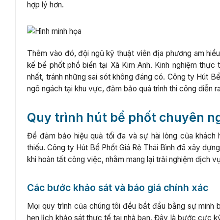
hợp lý hơn.
Thêm vào đó, đội ngũ kỹ thuật viên địa phương am hiểu 
kế bể phốt phổ biến tại Xã Kim Anh. Kinh nghiệm thực 
nhất, tránh những sai sót không đáng có. Công ty Hút Bể
ngõ ngách tại khu vực, đảm bảo quá trình thi công diễn r
Quy trình hút bể phốt chuyên ng
Để đảm bảo hiệu quả tối đa và sự hài lòng của khách h
thiếu. Công ty Hút Bể Phốt Giá Rẻ Thái Bình đã xây dựn
khi hoàn tất công việc, nhằm mang lại trải nghiệm dịch v
Các bước khảo sát và báo giá chính xác
Mọi quy trình của chúng tôi đều bắt đầu bằng sự minh bạ
hẹn lịch khảo sát thực tế tại nhà bạn. Đây là bước cực k