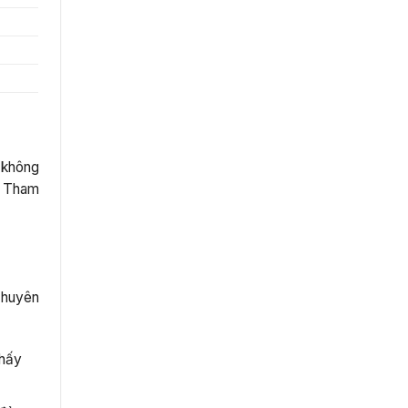
 không
). Tham
chuyên
thấy