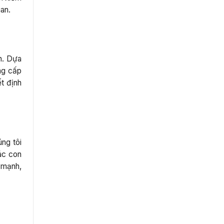
uan.
n. Dựa
ung cấp
ết định
ng tôi
ác con
 mạnh,