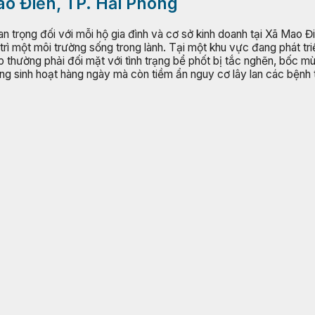
Mao Điền, TP. Hải Phòng
uan trọng đối với mỗi hộ gia đình và cơ sở kinh doanh tại Xã Mao 
rì một môi trường sống trong lành. Tại một khu vực đang phát tri
 thường phải đối mặt với tình trạng bể phốt bị tắc nghẽn, bốc mùi 
ong sinh hoạt hàng ngày mà còn tiềm ẩn nguy cơ lây lan các bệnh