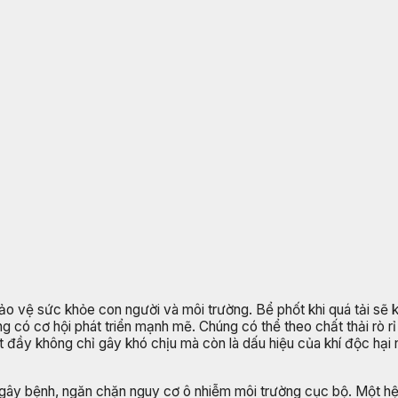
bảo vệ sức khỏe con người và môi trường. Bể phốt khi quá tải sẽ 
rùng có cơ hội phát triển mạnh mẽ. Chúng có thể theo chất thải r
ốt đầy không chỉ gây khó chịu mà còn là dấu hiệu của khí độc hạ
gây bệnh, ngăn chặn nguy cơ ô nhiễm môi trường cục bộ. Một hệ 