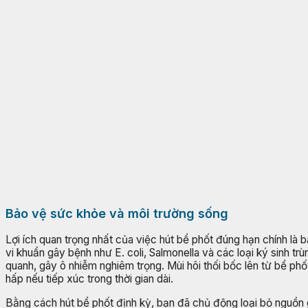
Bảo vệ sức khỏe và môi trường sống
Lợi ích quan trọng nhất của việc hút bể phốt đúng hạn chính là 
vi khuẩn gây bệnh như E. coli, Salmonella và các loại ký sinh t
quanh, gây ô nhiễm nghiêm trọng. Mùi hôi thối bốc lên từ bể ph
hấp nếu tiếp xúc trong thời gian dài.
Bằng cách hút bể phốt định kỳ, bạn đã chủ động loại bỏ nguồn 