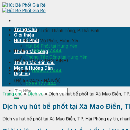
Skip
to
content
Trang Chủ
Địa chỉ 1:
72 Trần Thánh Tông, P.Thái Bình
Giới thiệu
Hút bể Phốt
Địa chỉ 2:
P. Vũ Phúc, Hưng Yên
Hút Bể Phốt tại Hưng Yên
Hotline:
0358.177.444
Thông tắc cống
Thông Tắc Cống tại Hưng Yên
(Hỗ trợ 24/7 - THÁI BÌNH)
Thông tắc Bồn cầu
Mẹo & Hướng Dẫn
Hotline:
0358.177.444
Dịch vụ
(Hỗ trợ 24/7 - HÀ NỘI)
0358 177 444
Trang chủ
»
Dịch vụ
»
Dịch vụ hút bể phốt tại Xã Mao Điền, TP.
Dịch vụ hút bể phốt tại Xã Mao Điền, T
Dịch vụ hút bể phốt tại Xã Mao Điền, TP. Hải Phòng uy tín, nhanh