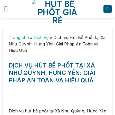
Skip
to
content
Trang chủ
»
Dịch vụ
»
Dịch vụ Hút Bể Phốt tại Xã
Như Quỳnh, Hưng Yên: Giải Pháp An Toàn và
Hiệu Quả
DỊCH VỤ HÚT BỂ PHỐT TẠI XÃ
NHƯ QUỲNH, HƯNG YÊN: GIẢI
PHÁP AN TOÀN VÀ HIỆU QUẢ
Dịch vụ hút bể phốt tại Xã Như Quỳnh, Hưng Yên