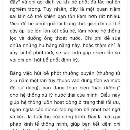
đấy” và chỉ gọi dịch vụ khi bể phốt đã tắc nghẽn
nghiêm trọng. Tuy nhiên, đây là một quan niệm
sai lầm có thể khiến bạn tốn kém hơn rất nhiều.
Việc để bể phốt quá tải trong thời gian dài có thể
gây áp lực lớn lên kết cấu bể, làm hỏng hệ thống
lọc và đường ống thoát nước. Chi phí để sửa
chữa những hư hỏng nặng này, hoặc thậm chí là
xây lại bể phốt mới, sẽ cao hơn gấp nhiều lần so
với chi phí hút bể phốt định kỳ.
Bằng việc hút bể phốt thường xuyên (thường từ
3-5 năm một lần tùy thuộc vào dung tích và mức
độ sử dụng), bạn đang thực hiện “bảo dưỡng”
cho hệ thống xử lý nước thải của mình. Điều này
giúp hệ thống luôn hoạt động ở trạng thái tối ưu,
ngăn ngừa các sự cố tắc nghẽn bể phốt bất ngờ
và kéo dài tuổi thọ của công trình. Đây là một giải
pháp kinh tế thông minh, giúp bạn tiết kiệm chi