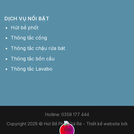
DỊCH VỤ NỔI BẬT
Hút bể phốt
Thông tắc cống
Thông tắc chậu rửa bát
Thông tắc bồn cầu
Thông tắc Lavabo
Hotline: 0358 177 444
Copyright 2026 © Hút Bể Phốt Giá Rẻ -
Thiết kế website bởi
MDIGI