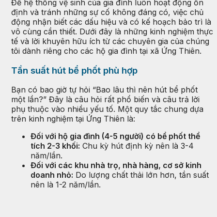
Để hệ thống vệ sinh của gia đình luôn hoạt động ổn
định và tránh những sự cố không đáng có, việc chủ
động nhận biết các dấu hiệu và có kế hoạch bảo trì là
vô cùng cần thiết. Dưới đây là những kinh nghiệm thực
tế và lời khuyên hữu ích từ các chuyên gia của chúng
tôi dành riêng cho các hộ gia đình tại xã Ứng Thiên.
Tần suất hút bể phốt phù hợp
Bạn có bao giờ tự hỏi “Bao lâu thì nên hút bể phốt
một lần?” Đây là câu hỏi rất phổ biến và câu trả lời
phụ thuộc vào nhiều yếu tố. Một quy tắc chung dựa
trên kinh nghiệm tại Ứng Thiên là:
Đối với hộ gia đình (4-5 người) có bể phốt thể
tích 2-3 khối:
Chu kỳ hút định kỳ nên là 3-4
năm/lần.
Đối với các khu nhà trọ, nhà hàng, cơ sở kinh
doanh nhỏ:
Do lượng chất thải lớn hơn, tần suất
nên là 1-2 năm/lần.