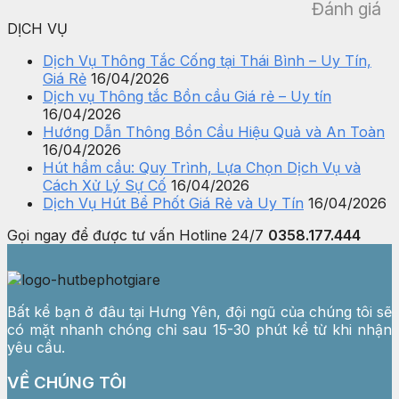
Đánh giá
DỊCH VỤ
Dịch Vụ Thông Tắc Cống tại Thái Bình – Uy Tín,
Giá Rẻ
16/04/2026
Dịch vụ Thông tắc Bồn cầu Giá rẻ – Uy tín
16/04/2026
Hướng Dẫn Thông Bồn Cầu Hiệu Quả và An Toàn
16/04/2026
Hút hầm cầu: Quy Trình, Lựa Chọn Dịch Vụ và
Cách Xử Lý Sự Cố
16/04/2026
Dịch Vụ Hút Bể Phốt Giá Rẻ và Uy Tín
16/04/2026
Gọi ngay để được tư vấn
Hotline 24/7
0358.177.444
Bất kể bạn ở đâu tại Hưng Yên, đội ngũ của chúng tôi sẽ
có mặt nhanh chóng chỉ sau 15-30 phút kể từ khi nhận
yêu cầu.
VỀ CHÚNG TÔI