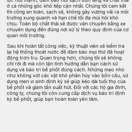
lực hút mạnh, đảm bảo hút sạch bùn lắng và chất thải
ở cả những góc khó tiếp cận nhất. Chúng tôi cam kết
thi công an toàn, sạch sẽ, không gây vương vãi ra môi
trường xung quanh và hạn chế tối đa mùi hôi khó
chịu. Toàn bộ chất thải sẽ được vận chuyển bằng xe
chuyên dụng đến đúng nơi xử lý theo quy định của cơ
quan môi trường.
Sau khi hoàn tất công việc, kỹ thuật viên sẽ kiểm tra
lại hệ thống thoát nước để đảm bảo mọi thứ đã hoạt
động trơn tru. Quan trọng hơn, chúng tôi sẽ không
chỉ rời đi mà còn tận tình hướng dẫn bạn cách sử
dụng và bảo trì bể phốt đúng cách. Những mẹo nhỏ
như không vứt các vật khó phân hủy vào bồn cầu, sử
dụng men vi sinh định kỳ sẽ giúp kéo dài tuổi thọ của
bể phốt và giảm tần suất hút. Đối với các hộ gia đình,
công ty, chúng tôi còn cung cấp dịch vụ bảo trì định
kỳ bể phốt, giúp bạn hoàn toàn yên tâm.