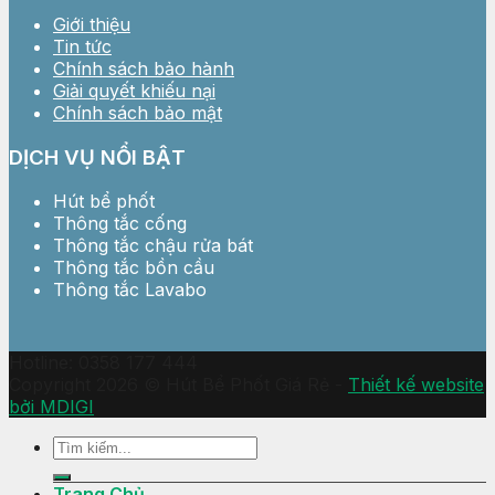
Giới thiệu
Tin tức
Chính sách bảo hành
Giải quyết khiếu nại
Chính sách bảo mật
DỊCH VỤ NỔI BẬT
Hút bể phốt
Thông tắc cống
Thông tắc chậu rửa bát
Thông tắc bồn cầu
Thông tắc Lavabo
Hotline: 0358 177 444
Copyright 2026 © Hút Bể Phốt Giá Rẻ -
Thiết kế website
bởi MDIGI
Trang Chủ