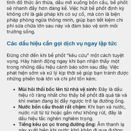
tình đổ thức ăn thừa, dầu mỡ xuống bồn cầu, bể phốt
sẽ nhanh đầy hơn đáng kể. Việc hút bể phốt định kỳ
không chỉ là giải pháp khi có sự cố, mà còn là biện
pháp phòng ngừa thông minh, giúp bạn tiết kiệm chi
phí sửa chữa lớn sau này và đảm bảo vệ sinh môi
trường sống.
Các dấu hiệu cần gọi dịch vụ ngay lập tức
Đừng chờ đến khi bể phốt “kêu cứu” một cách tuyệt
vọng. Hãy hành động ngay khi bạn nhận thấy một
trong những dấu hiệu cảnh báo sớm sau đây. Việc
phát hiện sớm và xử lý kịp thời sẽ giúp bạn tránh được
những phiền toái lớn và chi phí tốn kém.
Mùi hôi thối bốc lên từ nhà vệ sinh:
Đây là dấu
hiệu rõ ràng nhất cho thấy bể phốt đã quá tải và
khí metan đang bị đẩy ngược trở lại đường ống.
Nước bồn cầu thoát rất chậm:
Khi bạn xả nước,
nước rút từ từ hoặc gần như không rút, đây là
dấu hiệu tắc nghẽn nghiêm trọng.
Tiếng kêu ọc ọc trong đường ống:
Âm thanh lạ
này xuất hiện khi nước khó khăn đi qua đường