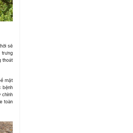
thời sẽ
 trưng
g thoát
 bề mặt
c bệnh
ỳ chính
e toàn