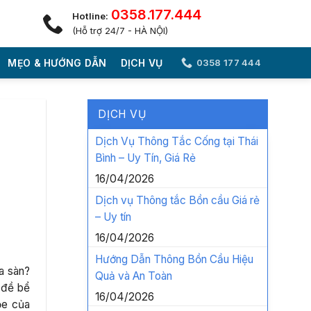
0358.177.444
Hotline:
(Hỗ trợ 24/7 - HÀ NỘI)
MẸO & HƯỚNG DẪN
DỊCH VỤ
0358 177 444
DỊCH VỤ
Dịch Vụ Thông Tắc Cống tại Thái
Bình – Uy Tín, Giá Rẻ
16/04/2026
Dịch vụ Thông tắc Bồn cầu Giá rẻ
– Uy tín
16/04/2026
Hướng Dẫn Thông Bồn Cầu Hiệu
a sàn?
Quả và An Toàn
 đề bể
16/04/2026
ỏe của