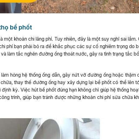
 thọ bể phốt
à một khoản chi lãng phí. Tuy nhiên, đây là một suy nghĩ sai lầm. 
 chi phí bạn phải bỏ ra để khắc phục các sự cố nghiêm trọng do 
 tụ và làm tắc nghẽn đường ống thoát nước, gây ra tình trạng tắc b
thể làm hỏng hệ thống ống dẫn, gây nứt vỡ đường ống hoặc thậm c
a chữa, thay thế đường ống hay xây dựng lại bể phốt có thể lên t
rì định kỳ. Việc hút bể phốt đúng hạn không chỉ giúp hệ thống ho
 công trình, giúp bạn tránh được những khoản chi phí sửa chữa k