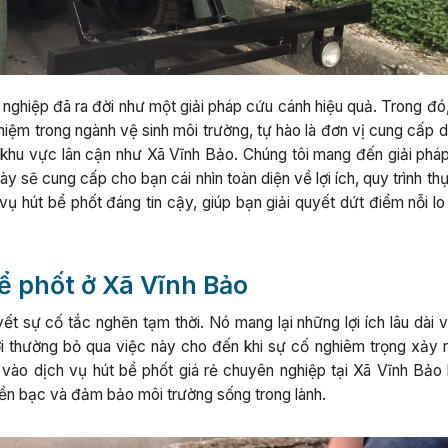
 nghiệp đã ra đời như một giải pháp cứu cánh hiệu quả. Trong đó
hiệm trong ngành vệ sinh môi trường, tự hào là đơn vị cung cấp 
 khu vực lân cận như Xã Vĩnh Bảo. Chúng tôi mang đến giải pháp
ày sẽ cung cấp cho bạn cái nhìn toàn diện về lợi ích, quy trình th
 vụ hút bể phốt đáng tin cậy, giúp bạn giải quyết dứt điểm nỗi l
bể phốt ở Xã Vĩnh Bảo
ết sự cố tắc nghẽn tạm thời. Nó mang lại những lợi ích lâu dài v
ời thường bỏ qua việc này cho đến khi sự cố nghiêm trọng xảy r
 vào dịch vụ hút bể phốt giá rẻ chuyên nghiệp tại Xã Vĩnh Bảo 
tiền bạc và đảm bảo môi trường sống trong lành.