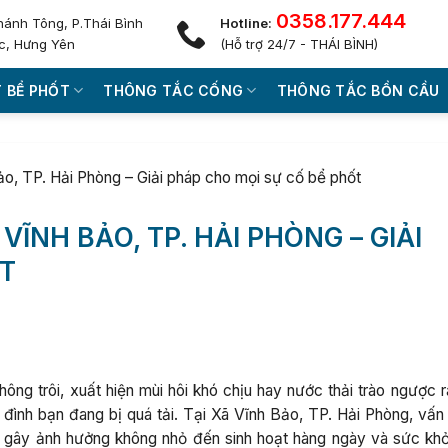
0358.177.444
hánh Tông, P.Thái Bình
Hotline:
c, Hưng Yên
(Hỗ trợ 24/7 - THÁI BÌNH)
 BỂ PHỐT
THÔNG TẮC CỐNG
THÔNG TẮC BỒN CẦU
Bảo, TP. Hải Phòng – Giải pháp cho mọi sự cố bể phốt
VĨNH BẢO, TP. HẢI PHÒNG – GIẢI
ỐT
ông trôi, xuất hiện mùi hôi khó chịu hay nước thải trào ngược r
 đình bạn đang bị quá tải. Tại Xã Vĩnh Bảo, TP. Hải Phòng, vấn
, gây ảnh hưởng không nhỏ đến sinh hoạt hàng ngày và sức kh