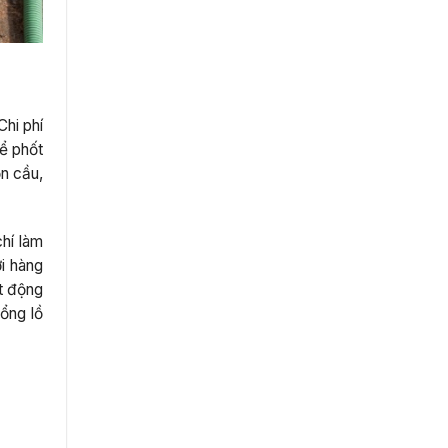
Chi phí
bể phốt
ồn cầu,
hí làm
ới hàng
ạt động
hổng lồ