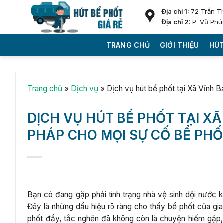
Skip
Địa chỉ 1:
72 Trần T
to
Địa chỉ 2:
P. Vũ Phú
content
TRANG CHỦ
GIỚI THIỆU
HÚT
Trang chủ
»
Dịch vụ
»
Dịch vụ hút bể phốt tại Xã Vĩnh 
DỊCH VỤ HÚT BỂ PHỐT TẠI XÃ 
PHÁP CHO MỌI SỰ CỐ BỂ PH
Bạn có đang gặp phải tình trạng nhà vệ sinh dội nước kh
Đây là những dấu hiệu rõ ràng cho thấy bể phốt của gia
phốt đầy, tắc nghẽn đã không còn là chuyện hiếm gặp