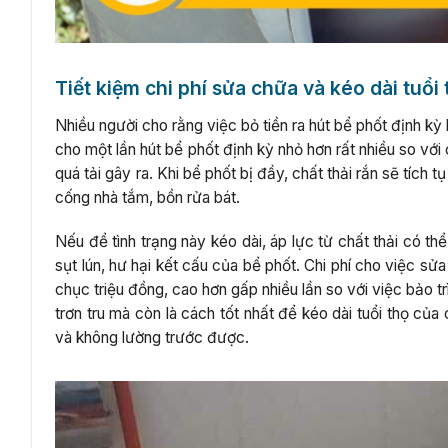
Tiết kiệm chi phí sửa chữa và kéo dài tuổi
Nhiều người cho rằng việc bỏ tiền ra hút bể phốt định kỳ l
cho một lần hút bể phốt định kỳ nhỏ hơn rất nhiều so với
quá tải gây ra. Khi bể phốt bị đầy, chất thải rắn sẽ tích
cống nhà tắm, bồn rửa bát.
Nếu để tình trạng này kéo dài, áp lực từ chất thải có 
sụt lún, hư hại kết cấu của bể phốt. Chi phí cho việc sử
chục triệu đồng, cao hơn gấp nhiều lần so với việc bảo t
trơn tru mà còn là cách tốt nhất để kéo dài tuổi thọ của
và không lường trước được.