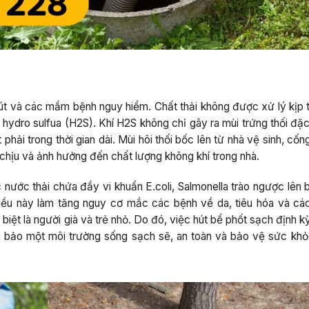
 rút và các mầm bệnh nguy hiểm. Chất thải không được xử lý kịp 
hydro sulfua (H2S). Khí H2S không chỉ gây ra mùi trứng thối đặc
hải trong thời gian dài. Mùi hôi thối bốc lên từ nhà vệ sinh, cốn
chịu và ảnh hưởng đến chất lượng không khí trong nhà.
c nước thải chứa đầy vi khuẩn E.coli, Salmonella trào ngược lên
ều này làm tăng nguy cơ mắc các bệnh về da, tiêu hóa và cá
biệt là người già và trẻ nhỏ. Do đó, việc hút bể phốt sạch định k
m bảo một môi trường sống sạch sẽ, an toàn và bảo vệ sức khỏ