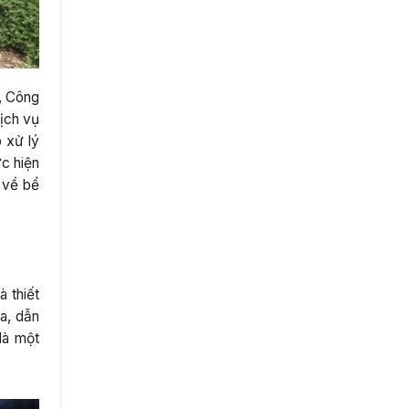
, Công
dịch vụ
 xử lý
ực hiện
o về bể
à thiết
a, dẫn
là một