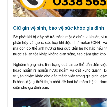
Giữ gìn vệ sinh, bảo vệ sức khỏe gia đình
Bể phốt khi bị đầy sẽ trở thành một ổ chứa vi khuẩn, vi
phân hủy và tạo ra các loại khí độc như metan (CH4) và 
mà còn có thể ảnh hưởng tiêu cực đến hệ hô hấp nếu hít p
nước sẽ lan tỏa khắp không gian sống, tạo cảm giác khó 
Nghiêm trọng hơn, tình trạng quá tải có thể dẫn đến việ
hoặc ngấm ra nguồn nước ngầm và đất xung quanh. Đi
truyền nhiễm khác cho các thành viên trong gia đình, đặc 
là hành động thiết thực nhất để loại bỏ mầm bệnh, đả
diện cho gia đình bạn.