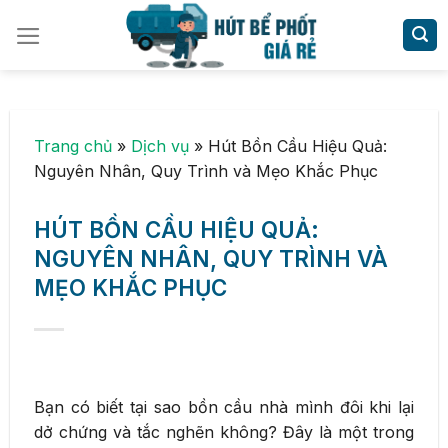
Skip
to
content
Trang chủ
»
Dịch vụ
»
Hút Bồn Cầu Hiệu Quả:
Nguyên Nhân, Quy Trình và Mẹo Khắc Phục
HÚT BỒN CẦU HIỆU QUẢ:
NGUYÊN NHÂN, QUY TRÌNH VÀ
MẸO KHẮC PHỤC
Bạn có biết tại sao bồn cầu nhà mình đôi khi lại
dở chứng và tắc nghẽn không? Đây là một trong