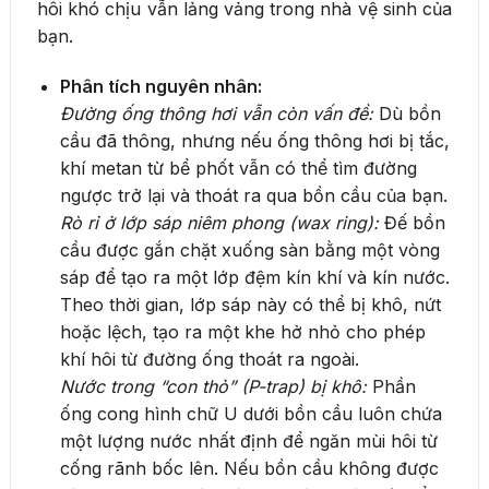
hôi khó chịu vẫn lảng vảng trong nhà vệ sinh của
bạn.
Phân tích nguyên nhân:
Đường ống thông hơi vẫn còn vấn đề:
Dù bồn
cầu đã thông, nhưng nếu ống thông hơi bị tắc,
khí metan từ bể phốt vẫn có thể tìm đường
ngược trở lại và thoát ra qua bồn cầu của bạn.
Rò rỉ ở lớp sáp niêm phong (wax ring):
Đế bồn
cầu được gắn chặt xuống sàn bằng một vòng
sáp để tạo ra một lớp đệm kín khí và kín nước.
Theo thời gian, lớp sáp này có thể bị khô, nứt
hoặc lệch, tạo ra một khe hở nhỏ cho phép
khí hôi từ đường ống thoát ra ngoài.
Nước trong “con thỏ” (P-trap) bị khô:
Phần
ống cong hình chữ U dưới bồn cầu luôn chứa
một lượng nước nhất định để ngăn mùi hôi từ
cống rãnh bốc lên. Nếu bồn cầu không được