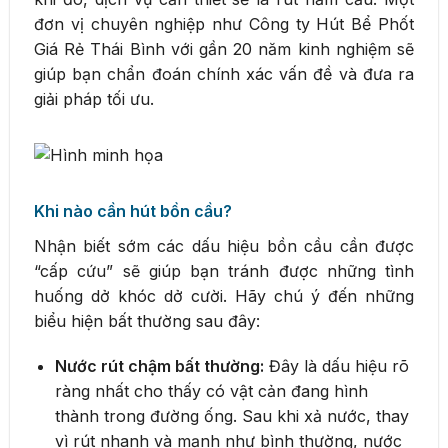
đơn vị chuyên nghiệp như Công ty Hút Bể Phốt
Giá Rẻ Thái Bình với gần 20 năm kinh nghiệm sẽ
giúp bạn chẩn đoán chính xác vấn đề và đưa ra
giải pháp tối ưu.
Khi nào cần hút bồn cầu?
Nhận biết sớm các dấu hiệu bồn cầu cần được
“cấp cứu” sẽ giúp bạn tránh được những tình
huống dở khóc dở cười. Hãy chú ý đến những
biểu hiện bất thường sau đây:
Nước rút chậm bất thường:
Đây là dấu hiệu rõ
ràng nhất cho thấy có vật cản đang hình
thành trong đường ống. Sau khi xả nước, thay
vì rút nhanh và mạnh như bình thường, nước