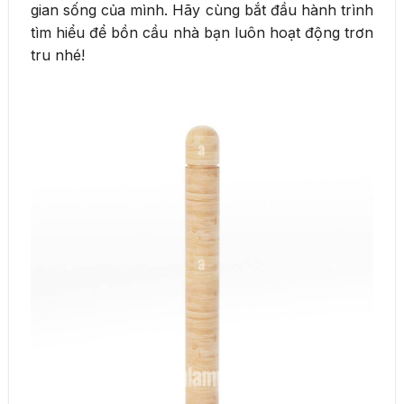
gian sống của mình. Hãy cùng bắt đầu hành trình
tìm hiểu để bồn cầu nhà bạn luôn hoạt động trơn
tru nhé!