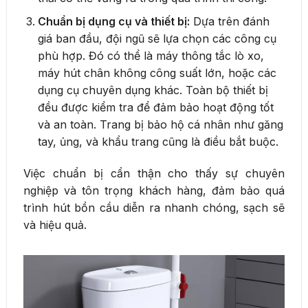
Chuẩn bị dụng cụ và thiết bị:
Dựa trên đánh
giá ban đầu, đội ngũ sẽ lựa chọn các công cụ
phù hợp. Đó có thể là máy thông tắc lò xo,
máy hút chân không công suất lớn, hoặc các
dụng cụ chuyên dụng khác. Toàn bộ thiết bị
đều được kiểm tra để đảm bảo hoạt động tốt
và an toàn. Trang bị bảo hộ cá nhân như găng
tay, ủng, và khẩu trang cũng là điều bắt buộc.
Việc chuẩn bị cẩn thận cho thấy sự chuyên
nghiệp và tôn trọng khách hàng, đảm bảo quá
trình hút bồn cầu diễn ra nhanh chóng, sạch sẽ
và hiệu quả.