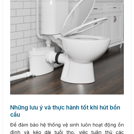
Những lưu ý và thực hành tốt khi hút bồn
cầu
Để đảm bảo hệ thống vệ sinh luôn hoạt động ổn
định và kéo dài tuổi thọ, việc tuân thủ các