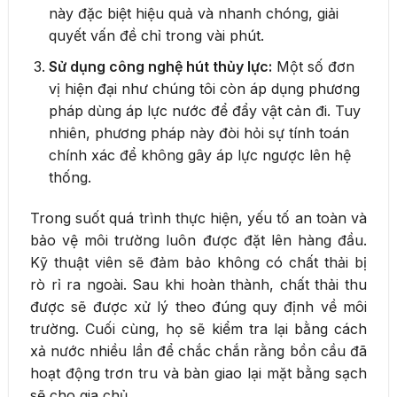
này đặc biệt hiệu quả và nhanh chóng, giải
quyết vấn đề chỉ trong vài phút.
Sử dụng công nghệ hút thủy lực:
Một số đơn
vị hiện đại như chúng tôi còn áp dụng phương
pháp dùng áp lực nước để đẩy vật cản đi. Tuy
nhiên, phương pháp này đòi hỏi sự tính toán
chính xác để không gây áp lực ngược lên hệ
thống.
Trong suốt quá trình thực hiện, yếu tố an toàn và
bảo vệ môi trường luôn được đặt lên hàng đầu.
Kỹ thuật viên sẽ đảm bảo không có chất thải bị
rò rỉ ra ngoài. Sau khi hoàn thành, chất thải thu
được sẽ được xử lý theo đúng quy định về môi
trường. Cuối cùng, họ sẽ kiểm tra lại bằng cách
xả nước nhiều lần để chắc chắn rằng bồn cầu đã
hoạt động trơn tru và bàn giao lại mặt bằng sạch
sẽ cho gia chủ.