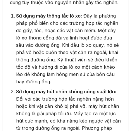
dụng tùy thuộc vào nguyên nhân gây tắc nghẽn.
Sử dụng máy thông tắc lò xo:
Đây là phương
pháp phổ biến cho các trường hợp tắc nghẽn
do giấy, tóc, hoặc các vật cản mềm. Một dây
lò xo thông cống dài và linh hoạt được đưa
sâu vào đường ống. Khi đầu lò xo quay, nó sẽ
phá vỡ hoặc cuốn theo vật cản ra ngoài, khai
thông đường ống. Kỹ thuật viên sẽ điều khiển
tốc độ và hướng đi của lò xo một cách khéo
léo để không làm hỏng men sứ của bồn cầu
hay đường ống.
Sử dụng máy hút chân không công suất lớn:
Đối với các trường hợp tắc nghẽn nặng hơn
hoặc khi vật cản khó bị phá vỡ, máy hút chân
không là giải pháp tối ưu. Máy tạo ra một lực
hút cực mạnh, có khả năng kéo ngược vật cản
từ trong đường ống ra ngoài. Phương pháp