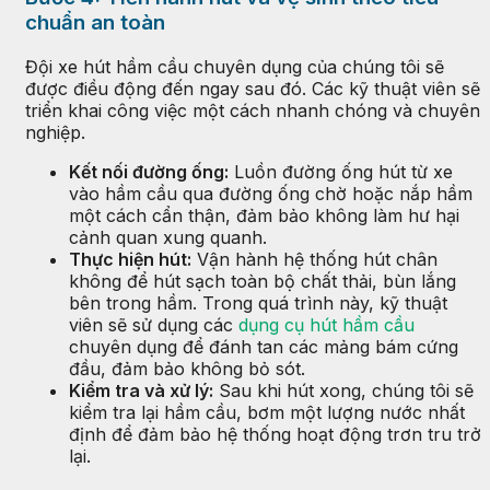
chuẩn an toàn
Đội xe hút hầm cầu chuyên dụng của chúng tôi sẽ
được điều động đến ngay sau đó. Các kỹ thuật viên sẽ
triển khai công việc một cách nhanh chóng và chuyên
nghiệp.
Kết nối đường ống:
Luồn đường ống hút từ xe
vào hầm cầu qua đường ống chờ hoặc nắp hầm
một cách cẩn thận, đảm bảo không làm hư hại
cảnh quan xung quanh.
Thực hiện hút:
Vận hành hệ thống hút chân
không để hút sạch toàn bộ chất thải, bùn lắng
bên trong hầm. Trong quá trình này, kỹ thuật
viên sẽ sử dụng các
dụng cụ hút hầm cầu
chuyên dụng để đánh tan các mảng bám cứng
đầu, đảm bảo không bỏ sót.
Kiểm tra và xử lý:
Sau khi hút xong, chúng tôi sẽ
kiểm tra lại hầm cầu, bơm một lượng nước nhất
định để đảm bảo hệ thống hoạt động trơn tru trở
lại.