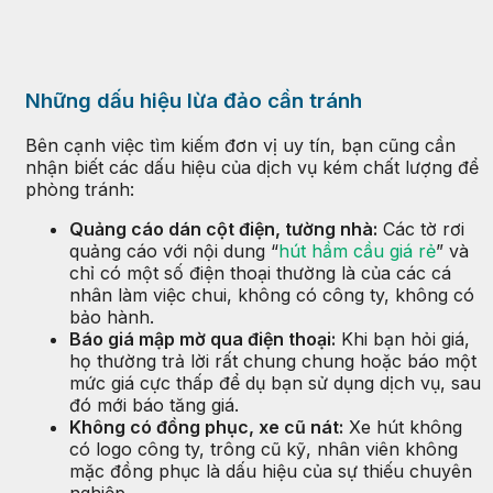
Những dấu hiệu lừa đảo cần tránh
Bên cạnh việc tìm kiếm đơn vị uy tín, bạn cũng cần
nhận biết các dấu hiệu của dịch vụ kém chất lượng để
phòng tránh:
Quảng cáo dán cột điện, tường nhà:
Các tờ rơi
quảng cáo với nội dung “
hút hầm cầu giá rẻ
” và
chỉ có một số điện thoại thường là của các cá
nhân làm việc chui, không có công ty, không có
bảo hành.
Báo giá mập mờ qua điện thoại:
Khi bạn hỏi giá,
họ thường trả lời rất chung chung hoặc báo một
mức giá cực thấp để dụ bạn sử dụng dịch vụ, sau
đó mới báo tăng giá.
Không có đồng phục, xe cũ nát:
Xe hút không
có logo công ty, trông cũ kỹ, nhân viên không
mặc đồng phục là dấu hiệu của sự thiếu chuyên
nghiệp.