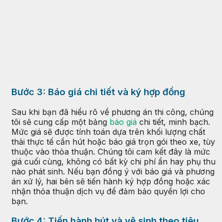
Bước 3: Báo giá chi tiết và ký hợp đồng
Sau khi bạn đã hiểu rõ về phương án thi công, chúng
tôi sẽ cung cấp một bảng
báo giá
chi tiết, minh bạch.
Mức giá sẽ được tính toán dựa trên khối lượng chất
thải thực tế cần hút hoặc báo giá trọn gói theo xe, tùy
thuộc vào thỏa thuận. Chúng tôi cam kết đây là mức
giá cuối cùng, không có bất kỳ chi phí ẩn hay phụ thu
nào phát sinh. Nếu bạn đồng ý với báo giá và phương
án xử lý, hai bên sẽ tiến hành ký hợp đồng hoặc xác
nhận thỏa thuận dịch vụ để đảm bảo quyền lợi cho
bạn.
Bước 4: Tiến hành hút và vệ sinh theo tiêu