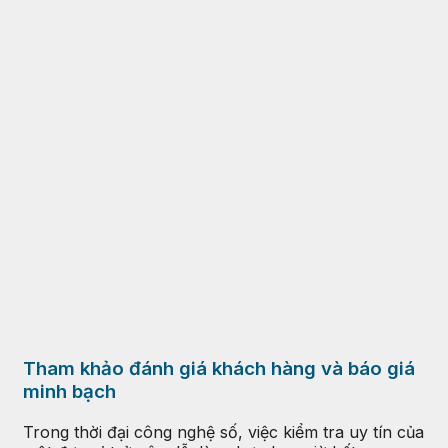
Tham khảo đánh giá khách hàng và báo giá
minh bạch
Trong thời đại công nghệ số, việc kiểm tra uy tín của