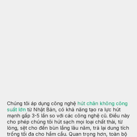
Chúng tôi áp dụng công nghệ
hút chân không công
suất lớn
từ Nhật Bản, có khả năng tạo ra lực hút
mạnh gấp 3-5 lần so với các công nghệ cũ. Điều này
cho phép chúng tôi hút sạch mọi loại chất thải, từ
lỏng, sệt cho đến bùn lắng lâu năm, trả lại dung tích
trống tối đa cho hầm cầu. Quan trọng hơn, toàn bộ