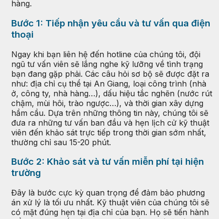
hàng.
Bước 1: Tiếp nhận yêu cầu và tư vấn qua điện
thoại
Ngay khi bạn liên hệ đến hotline của chúng tôi, đội
ngũ tư vấn viên sẽ lắng nghe kỹ lưỡng về tình trạng
bạn đang gặp phải. Các câu hỏi sơ bộ sẽ được đặt ra
như: địa chỉ cụ thể tại An Giang, loại công trình (nhà
ở, công ty, nhà hàng…), dấu hiệu tắc nghẽn (nước rút
chậm, mùi hôi, trào ngược…), và thời gian xây dựng
hầm cầu. Dựa trên những thông tin này, chúng tôi sẽ
đưa ra những tư vấn ban đầu và hẹn lịch cử kỹ thuật
viên đến khảo sát trực tiếp trong thời gian sớm nhất,
thường chỉ sau 15-20 phút.
Bước 2: Khảo sát và tư vấn miễn phí tại hiện
trường
Đây là bước cực kỳ quan trọng để đảm bảo phương
án xử lý là tối ưu nhất. Kỹ thuật viên của chúng tôi sẽ
có mặt đúng hẹn tại địa chỉ của bạn. Họ sẽ tiến hành