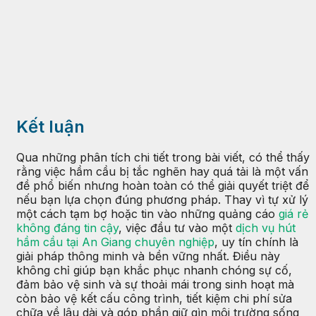
Kết luận
Qua những phân tích chi tiết trong bài viết, có thể thấy
rằng việc hầm cầu bị tắc nghẽn hay quá tải là một vấn
đề phổ biến nhưng hoàn toàn có thể giải quyết triệt để
nếu bạn lựa chọn đúng phương pháp. Thay vì tự xử lý
một cách tạm bợ hoặc tin vào những quảng cáo
giá rẻ
không đáng tin cậy
, việc đầu tư vào một
dịch vụ hút
hầm cầu tại An Giang chuyên nghiệp
, uy tín chính là
giải pháp thông minh và bền vững nhất. Điều này
không chỉ giúp bạn khắc phục nhanh chóng sự cố,
đảm bảo vệ sinh và sự thoải mái trong sinh hoạt mà
còn bảo vệ kết cấu công trình, tiết kiệm chi phí sửa
chữa về lâu dài và góp phần giữ gìn môi trường sống