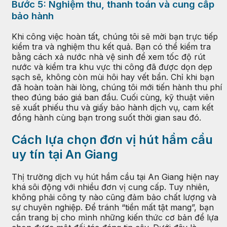
Bước 5: Nghiệm thu, thanh toán và cung cấp
bảo hành
Khi công việc hoàn tất, chúng tôi sẽ mời bạn trực tiếp
kiểm tra và nghiệm thu kết quả. Bạn có thể kiểm tra
bằng cách xả nước nhà vệ sinh để xem tốc độ rút
nước và kiểm tra khu vực thi công đã được dọn dẹp
sạch sẽ, không còn mùi hôi hay vết bẩn. Chỉ khi bạn
đã hoàn toàn hài lòng, chúng tôi mới tiến hành thu phí
theo đúng báo giá ban đầu. Cuối cùng, kỹ thuật viên
sẽ xuất phiếu thu và giấy bảo hành dịch vụ, cam kết
đồng hành cùng bạn trong suốt thời gian sau đó.
Cách lựa chọn đơn vị hút hầm cầu
uy tín tại An Giang
Thị trường dịch vụ hút hầm cầu tại An Giang hiện nay
khá sôi động với nhiều đơn vị cung cấp. Tuy nhiên,
không phải công ty nào cũng đảm bảo chất lượng và
sự chuyên nghiệp. Để tránh “tiền mất tật mang”, bạn
cần trang bị cho mình những kiến thức cơ bản để lựa