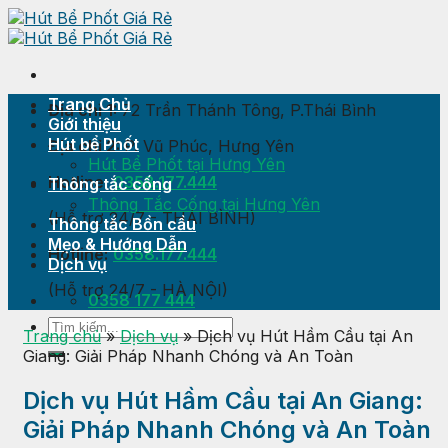
Skip
to
content
Trang Chủ
Địa chỉ 1:
72 Trần Thánh Tông, P.Thái Bình
Giới thiệu
Hút bể Phốt
Địa chỉ 2:
P. Vũ Phúc, Hưng Yên
Hút Bể Phốt tại Hưng Yên
Hotline:
0358.177.444
Thông tắc cống
Thông Tắc Cống tại Hưng Yên
(Hỗ trợ 24/7 - THÁI BÌNH)
Thông tắc Bồn cầu
Mẹo & Hướng Dẫn
Hotline:
0358.177.444
Dịch vụ
(Hỗ trợ 24/7 - HÀ NỘI)
0358 177 444
Trang chủ
»
Dịch vụ
»
Dịch vụ Hút Hầm Cầu tại An
Giang: Giải Pháp Nhanh Chóng và An Toàn
Dịch vụ Hút Hầm Cầu tại An Giang:
Giải Pháp Nhanh Chóng và An Toàn