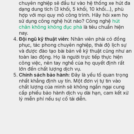
chuyên nghiệp sẽ đầu tư vào hệ thống xe hút đa
dạng dung tích (3 khối, 5 khối, 10 khối…), phù
hợp với mọi quy mô công trình. Hãy hỏi xem họ
sử dụng công nghệ hút nào? Công nghệ
hút
chân không không đục phá
là tiêu chuẩn hiện
nay.
Đội ngũ kỹ thuật viên:
Nhân viên phải có đồng
phục, tác phong chuyên nghiệp, thái độ lịch sự
và được đào tạo bài bản về kỹ thuật cũng như an
toàn lao động. Họ là người trực tiếp thực hiện
công việc, nên tay nghề của họ quyết định rất
lớn đến chất lượng dịch vụ.
Chính sách bảo hành:
Đây là yếu tố quan trọng
nhất khẳng định uy tín. Một đơn vị tự tin vào
chất lượng của mình sẽ không ngần ngại cung
cấp phiếu bảo hành dịch vụ dài hạn, cam kết xử
lý miễn phí nếu sự cố tái diễn.