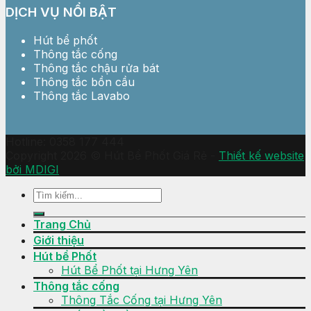
DỊCH VỤ NỔI BẬT
Hút bể phốt
Thông tắc cống
Thông tắc chậu rửa bát
Thông tắc bồn cầu
Thông tắc Lavabo
Hotline: 0358 177 444
Copyright 2026 © Hút Bể Phốt Giá Rẻ -
Thiết kế website
bởi MDIGI
Trang Chủ
Giới thiệu
Hút bể Phốt
Hút Bể Phốt tại Hưng Yên
Thông tắc cống
Thông Tắc Cống tại Hưng Yên