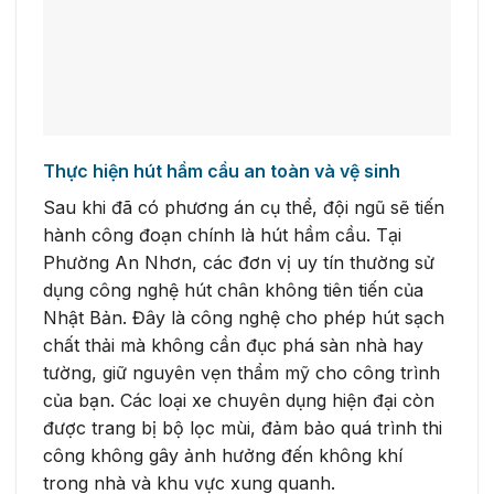
Thực hiện hút hầm cầu an toàn và vệ sinh
Sau khi đã có phương án cụ thể, đội ngũ sẽ tiến
hành công đoạn chính là hút hầm cầu. Tại
Phường An Nhơn, các đơn vị uy tín thường sử
dụng công nghệ hút chân không tiên tiến của
Nhật Bản. Đây là công nghệ cho phép hút sạch
chất thải mà không cần đục phá sàn nhà hay
tường, giữ nguyên vẹn thẩm mỹ cho công trình
của bạn. Các loại xe chuyên dụng hiện đại còn
được trang bị bộ lọc mùi, đảm bảo quá trình thi
công không gây ảnh hưởng đến không khí
trong nhà và khu vực xung quanh.