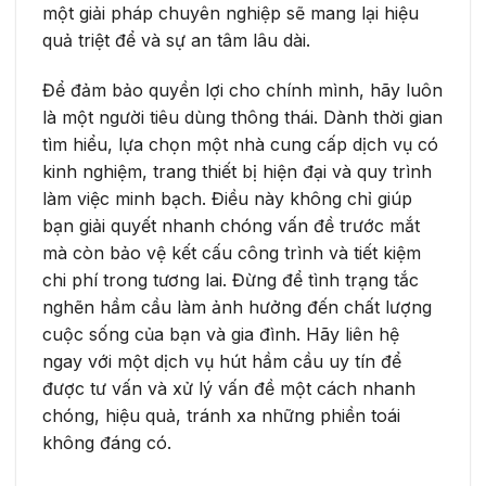
một giải pháp chuyên nghiệp sẽ mang lại hiệu
quả triệt để và sự an tâm lâu dài.
Để đảm bảo quyền lợi cho chính mình, hãy luôn
là một người tiêu dùng thông thái. Dành thời gian
tìm hiểu, lựa chọn một nhà cung cấp dịch vụ có
kinh nghiệm, trang thiết bị hiện đại và quy trình
làm việc minh bạch. Điều này không chỉ giúp
bạn giải quyết nhanh chóng vấn đề trước mắt
mà còn bảo vệ kết cấu công trình và tiết kiệm
chi phí trong tương lai. Đừng để tình trạng tắc
nghẽn hầm cầu làm ảnh hưởng đến chất lượng
cuộc sống của bạn và gia đình. Hãy liên hệ
ngay với một dịch vụ hút hầm cầu uy tín để
được tư vấn và xử lý vấn đề một cách nhanh
chóng, hiệu quả, tránh xa những phiền toái
không đáng có.