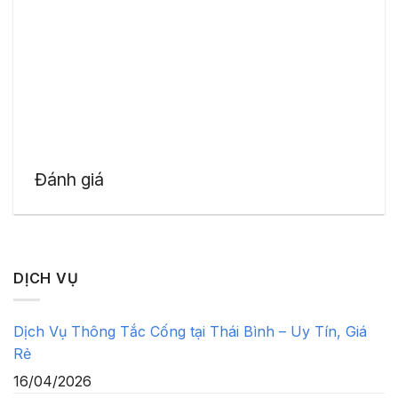
Đánh giá
DỊCH VỤ
Dịch Vụ Thông Tắc Cống tại Thái Bình – Uy Tín, Giá
Rẻ
16/04/2026