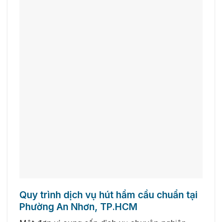
Quy trình dịch vụ hút hầm cầu chuẩn tại
Phường An Nhơn, TP.HCM