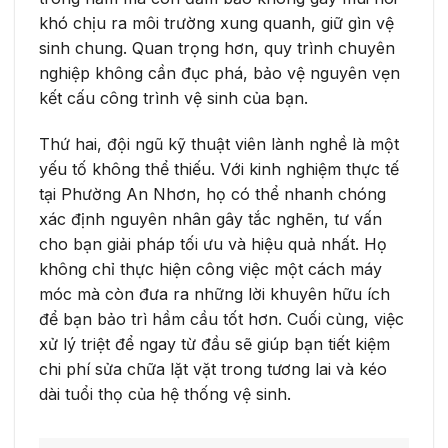
khó chịu ra môi trường xung quanh, giữ gìn vệ
sinh chung. Quan trọng hơn, quy trình chuyên
nghiệp không cần đục phá, bảo vệ nguyên vẹn
kết cấu công trình vệ sinh của bạn.
Thứ hai, đội ngũ kỹ thuật viên lành nghề là một
yếu tố không thể thiếu. Với kinh nghiệm thực tế
tại Phường An Nhơn, họ có thể nhanh chóng
xác định nguyên nhân gây tắc nghẽn, tư vấn
cho bạn giải pháp tối ưu và hiệu quả nhất. Họ
không chỉ thực hiện công việc một cách máy
móc mà còn đưa ra những lời khuyên hữu ích
để bạn bảo trì hầm cầu tốt hơn. Cuối cùng, việc
xử lý triệt để ngay từ đầu sẽ giúp bạn tiết kiệm
chi phí sửa chữa lặt vặt trong tương lai và kéo
dài tuổi thọ của hệ thống vệ sinh.