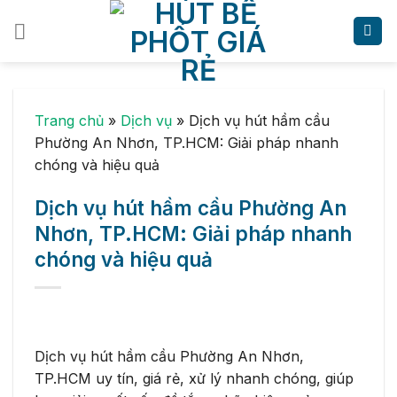
Skip
to
content
Trang chủ
»
Dịch vụ
»
Dịch vụ hút hầm cầu
Phường An Nhơn, TP.HCM: Giải pháp nhanh
chóng và hiệu quả
Dịch vụ hút hầm cầu Phường An
Nhơn, TP.HCM: Giải pháp nhanh
chóng và hiệu quả
Dịch vụ hút hầm cầu Phường An Nhơn,
TP.HCM uy tín, giá rẻ, xử lý nhanh chóng, giúp