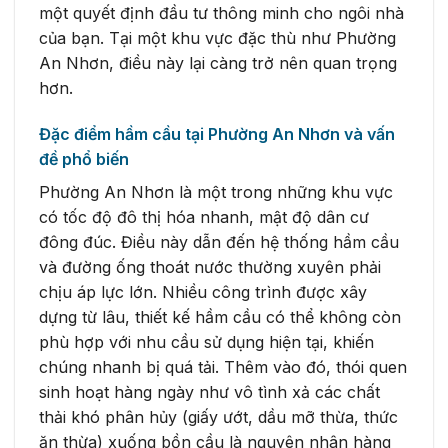
một quyết định đầu tư thông minh cho ngôi nhà
của bạn. Tại một khu vực đặc thù như Phường
An Nhơn, điều này lại càng trở nên quan trọng
hơn.
Đặc điểm hầm cầu tại Phường An Nhơn và vấn
đề phổ biến
Phường An Nhơn là một trong những khu vực
có tốc độ đô thị hóa nhanh, mật độ dân cư
đông đúc. Điều này dẫn đến hệ thống hầm cầu
và đường ống thoát nước thường xuyên phải
chịu áp lực lớn. Nhiều công trình được xây
dựng từ lâu, thiết kế hầm cầu có thể không còn
phù hợp với nhu cầu sử dụng hiện tại, khiến
chúng nhanh bị quá tải. Thêm vào đó, thói quen
sinh hoạt hàng ngày như vô tình xả các chất
thải khó phân hủy (giấy ướt, dầu mỡ thừa, thức
ăn thừa) xuống bồn cầu là nguyên nhân hàng