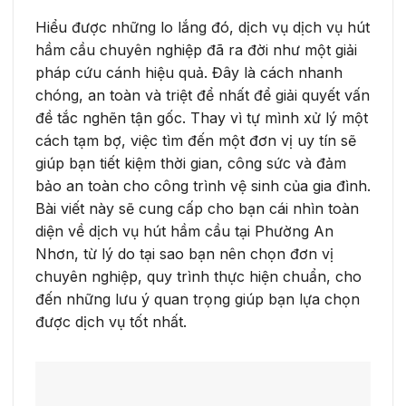
Hiểu được những lo lắng đó, dịch vụ dịch vụ hút
hầm cầu chuyên nghiệp đã ra đời như một giải
pháp cứu cánh hiệu quả. Đây là cách nhanh
chóng, an toàn và triệt để nhất để giải quyết vấn
đề tắc nghẽn tận gốc. Thay vì tự mình xử lý một
cách tạm bợ, việc tìm đến một đơn vị uy tín sẽ
giúp bạn tiết kiệm thời gian, công sức và đảm
bảo an toàn cho công trình vệ sinh của gia đình.
Bài viết này sẽ cung cấp cho bạn cái nhìn toàn
diện về dịch vụ hút hầm cầu tại Phường An
Nhơn, từ lý do tại sao bạn nên chọn đơn vị
chuyên nghiệp, quy trình thực hiện chuẩn, cho
đến những lưu ý quan trọng giúp bạn lựa chọn
được dịch vụ tốt nhất.