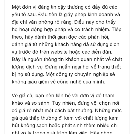
Một đơn vị đáng tin cậy thường có đầy đủ các
yếu tố sau. Đầu tiên là giấy phép kinh doanh và
địa chỉ văn phòng rõ ràng. Điều này cho thấy
họ hoạt động hợp pháp và có trách nhiệm. Tiếp
theo, hãy dành thời gian đọc các phản hồi,
đánh giá từ những khách hàng đã sử dụng dịch
vụ trước đó trên website hoặc các diễn đàn.
Đây là nguồn thông tin khách quan nhất về chất
lượng dịch vụ. Đừng ngần ngại hỏi về trang thiết
bị họ sử dụng. Một công ty chuyên nghiệp sẽ
không giấu giếm về công nghệ của mình.
Về giá cả, bạn nên liên hệ vài đơn vị để tham
khảo và so sánh. Tuy nhiên, đừng vội chọn nơi
có giá rẻ nhất một cách bất thường. Những mức
giá quá thấp thường đi kèm với chất lượng kém,
hút không sạch hoặc phát sinh thêm nhiều chi
phí vô lý trong quá trình làm việc. Hãy chọn