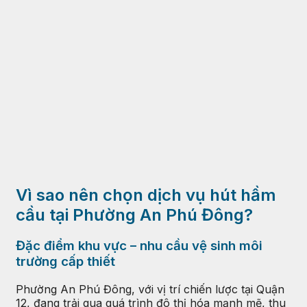
Vì sao nên chọn dịch vụ hút hầm
cầu tại Phường An Phú Đông?
Đặc điểm khu vực – nhu cầu vệ sinh môi
trường cấp thiết
Phường An Phú Đông, với vị trí chiến lược tại Quận
12, đang trải qua quá trình đô thị hóa mạnh mẽ, thu