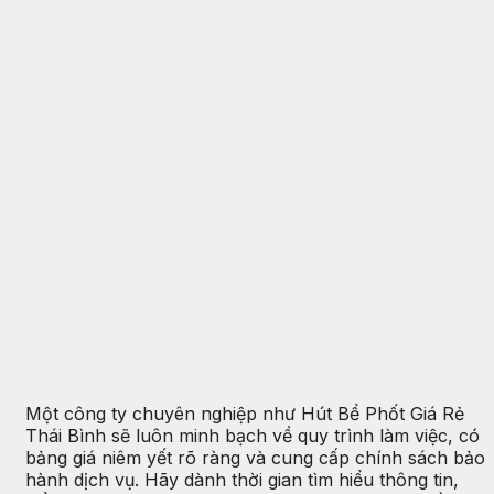
Một công ty chuyên nghiệp như Hút Bể Phốt Giá Rẻ
Thái Bình sẽ luôn minh bạch về quy trình làm việc, có
bảng giá niêm yết rõ ràng và cung cấp chính sách bảo
hành dịch vụ. Hãy dành thời gian tìm hiểu thông tin,