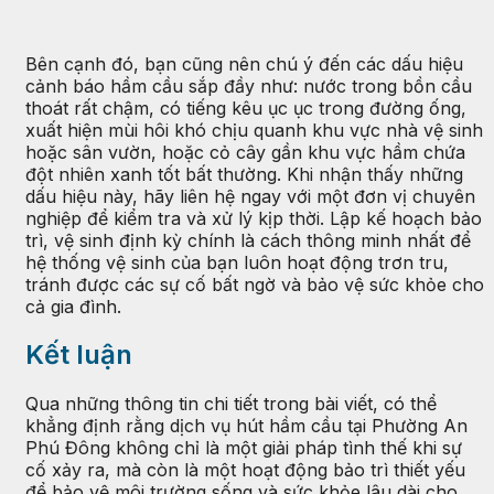
Bên cạnh đó, bạn cũng nên chú ý đến các dấu hiệu
cảnh báo hầm cầu sắp đầy như: nước trong bồn cầu
thoát rất chậm, có tiếng kêu ục ục trong đường ống,
xuất hiện mùi hôi khó chịu quanh khu vực nhà vệ sinh
hoặc sân vườn, hoặc cỏ cây gần khu vực hầm chứa
đột nhiên xanh tốt bất thường. Khi nhận thấy những
dấu hiệu này, hãy liên hệ ngay với một đơn vị chuyên
nghiệp để kiểm tra và xử lý kịp thời. Lập kế hoạch bảo
trì, vệ sinh định kỳ chính là cách thông minh nhất để
hệ thống vệ sinh của bạn luôn hoạt động trơn tru,
tránh được các sự cố bất ngờ và bảo vệ sức khỏe cho
cả gia đình.
Kết luận
Qua những thông tin chi tiết trong bài viết, có thể
khẳng định rằng dịch vụ hút hầm cầu tại Phường An
Phú Đông không chỉ là một giải pháp tình thế khi sự
cố xảy ra, mà còn là một hoạt động bảo trì thiết yếu
để bảo vệ môi trường sống và sức khỏe lâu dài cho