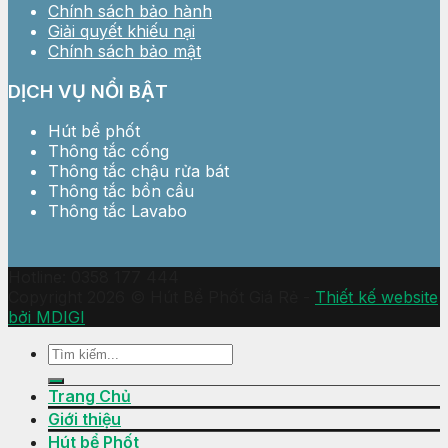
Chính sách bảo hành
Giải quyết khiếu nại
Chính sách bảo mật
DỊCH VỤ NỔI BẬT
Hút bể phốt
Thông tắc cống
Thông tắc chậu rửa bát
Thông tắc bồn cầu
Thông tắc Lavabo
Hotline: 0358 177 444
Copyright 2026 © Hút Bể Phốt Giá Rẻ -
Thiết kế website
bởi MDIGI
Trang Chủ
Giới thiệu
Hút bể Phốt