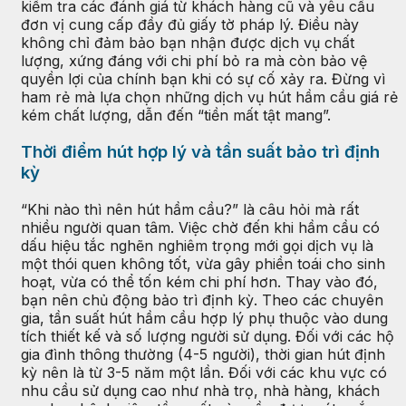
kiểm tra các đánh giá từ khách hàng cũ và yêu cầu
đơn vị cung cấp đầy đủ giấy tờ pháp lý. Điều này
không chỉ đảm bảo bạn nhận được dịch vụ chất
lượng, xứng đáng với chi phí bỏ ra mà còn bảo vệ
quyền lợi của chính bạn khi có sự cố xảy ra. Đừng vì
ham rẻ mà lựa chọn những dịch vụ hút hầm cầu giá rẻ
kém chất lượng, dẫn đến “tiền mất tật mang”.
Thời điểm hút hợp lý và tần suất bảo trì định
kỳ
“Khi nào thì nên hút hầm cầu?” là câu hỏi mà rất
nhiều người quan tâm. Việc chờ đến khi hầm cầu có
dấu hiệu tắc nghẽn nghiêm trọng mới gọi dịch vụ là
một thói quen không tốt, vừa gây phiền toái cho sinh
hoạt, vừa có thể tốn kém chi phí hơn. Thay vào đó,
bạn nên chủ động bảo trì định kỳ. Theo các chuyên
gia, tần suất hút hầm cầu hợp lý phụ thuộc vào dung
tích thiết kế và số lượng người sử dụng. Đối với các hộ
gia đình thông thường (4-5 người), thời gian hút định
kỳ nên là từ 3-5 năm một lần. Đối với các khu vực có
nhu cầu sử dụng cao như nhà trọ, nhà hàng, khách