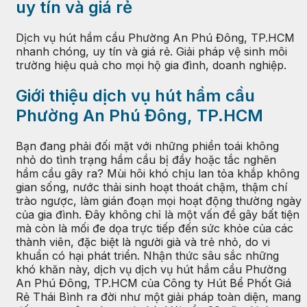
uy tín và giá rẻ
Dịch vụ hút hầm cầu Phường An Phú Đông, TP.HCM
nhanh chóng, uy tín và giá rẻ. Giải pháp vệ sinh môi
trường hiệu quả cho mọi hộ gia đình, doanh nghiệp.
Giới thiệu dịch vụ hút hầm cầu
Phường An Phú Đông, TP.HCM
Bạn đang phải đối mặt với những phiền toái không
nhỏ do tình trạng hầm cầu bị đầy hoặc tắc nghẽn
hầm cầu gây ra? Mùi hôi khó chịu lan tỏa khắp không
gian sống, nước thải sinh hoạt thoát chậm, thậm chí
trào ngược, làm gián đoạn mọi hoạt động thường ngày
của gia đình. Đây không chỉ là một vấn đề gây bất tiện
mà còn là mối đe dọa trực tiếp đến sức khỏe của các
thành viên, đặc biệt là người già và trẻ nhỏ, do vi
khuẩn có hại phát triển. Nhận thức sâu sắc những
khó khăn này, dịch vụ dịch vụ hút hầm cầu Phường
An Phú Đông, TP.HCM của Công ty Hút Bể Phốt Giá
Rẻ Thái Bình ra đời như một giải pháp toàn diện, mang