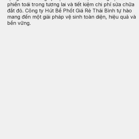
phiền toái trong tương lai và tiết kiệm chi phí sửa chữa
đắt đỏ. Công ty Hút Bể Phốt Giá Rẻ Thái Bình tự hào
mang đến một giải pháp vệ sinh toàn diện, hiệu quả và
bền vững.