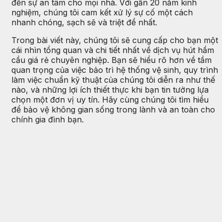
đến sự an tâm cho mọi nhà. Với gần 20 năm kinh
nghiệm, chúng tôi cam kết xử lý sự cố một cách
nhanh chóng, sạch sẽ và triệt để nhất.
Trong bài viết này, chúng tôi sẽ cung cấp cho bạn một
cái nhìn tổng quan và chi tiết nhất về dịch vụ hút hầm
cầu giá rẻ chuyên nghiệp. Bạn sẽ hiểu rõ hơn về tầm
quan trọng của việc bảo trì hệ thống vệ sinh, quy trình
làm việc chuẩn kỹ thuật của chúng tôi diễn ra như thế
nào, và những lợi ích thiết thực khi bạn tin tưởng lựa
chọn một đơn vị uy tín. Hãy cùng chúng tôi tìm hiểu
để bảo vệ không gian sống trong lành và an toàn cho
chính gia đình bạn.