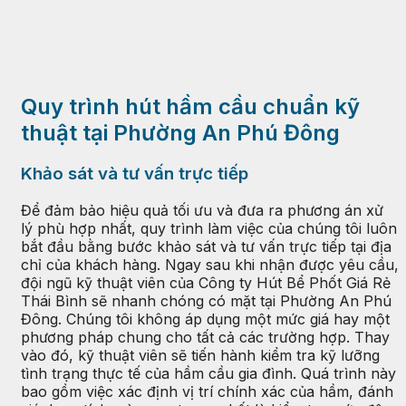
Quy trình hút hầm cầu chuẩn kỹ
thuật tại Phường An Phú Đông
Khảo sát và tư vấn trực tiếp
Để đảm bảo hiệu quả tối ưu và đưa ra phương án xử
lý phù hợp nhất, quy trình làm việc của chúng tôi luôn
bắt đầu bằng bước khảo sát và tư vấn trực tiếp tại địa
chỉ của khách hàng. Ngay sau khi nhận được yêu cầu,
đội ngũ kỹ thuật viên của Công ty Hút Bể Phốt Giá Rẻ
Thái Bình sẽ nhanh chóng có mặt tại Phường An Phú
Đông. Chúng tôi không áp dụng một mức giá hay một
phương pháp chung cho tất cả các trường hợp. Thay
vào đó, kỹ thuật viên sẽ tiến hành kiểm tra kỹ lưỡng
tình trạng thực tế của hầm cầu gia đình. Quá trình này
bao gồm việc xác định vị trí chính xác của hầm, đánh