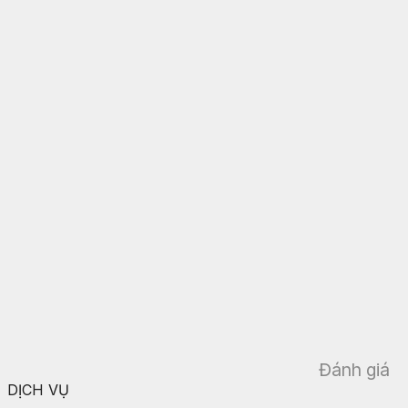
Đánh giá
DỊCH VỤ