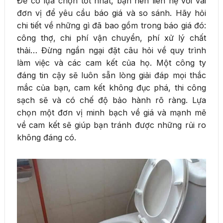
Để có lựa chọn tốt nhất, bạn nên liên hệ với vài
đơn vị để yêu cầu báo giá và so sánh. Hãy hỏi
chi tiết về những gì đã bao gồm trong báo giá đó:
công thợ, chi phí vận chuyển, phí xử lý chất
thải… Đừng ngần ngại đặt câu hỏi về quy trình
làm việc và các cam kết của họ. Một công ty
đáng tin cậy sẽ luôn sẵn lòng giải đáp mọi thắc
mắc của bạn, cam kết không đục phá, thi công
sạch sẽ và có chế độ bảo hành rõ ràng. Lựa
chọn một đơn vị minh bạch về giá và mạnh mẽ
về cam kết sẽ giúp bạn tránh được những rủi ro
không đáng có.