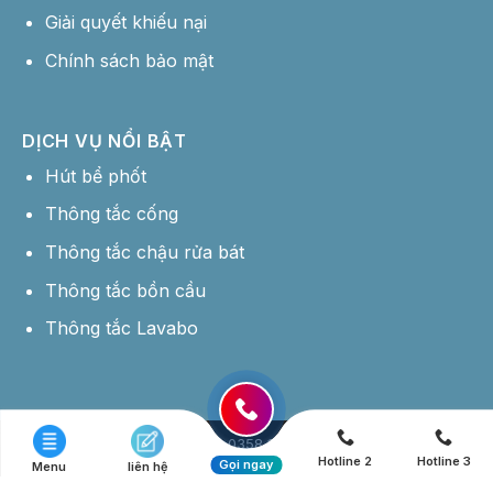
Giải quyết khiếu nại
Chính sách bảo mật
DỊCH VỤ NỔI BẬT
Hút bể phốt
Thông tắc cống
Thông tắc chậu rửa bát
Thông tắc bồn cầu
Thông tắc Lavabo
Hotline: 0358 177 444
Hotline 2
Hotline 3
Copyright 2026 © Hút Bể Phốt Giá Rẻ -
Thiết kế website bởi MDIGI
Gọi ngay
Menu
liên hệ