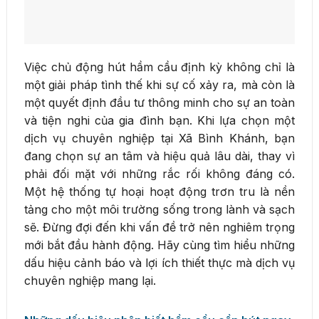
Việc chủ động hút hầm cầu định kỳ không chỉ là
một giải pháp tình thế khi sự cố xảy ra, mà còn là
một quyết định đầu tư thông minh cho sự an toàn
và tiện nghi của gia đình bạn. Khi lựa chọn một
dịch vụ chuyên nghiệp tại Xã Bình Khánh, bạn
đang chọn sự an tâm và hiệu quả lâu dài, thay vì
phải đối mặt với những rắc rối không đáng có.
Một hệ thống tự hoại hoạt động trơn tru là nền
tảng cho một môi trường sống trong lành và sạch
sẽ. Đừng đợi đến khi vấn đề trở nên nghiêm trọng
mới bắt đầu hành động. Hãy cùng tìm hiểu những
dấu hiệu cảnh báo và lợi ích thiết thực mà dịch vụ
chuyên nghiệp mang lại.