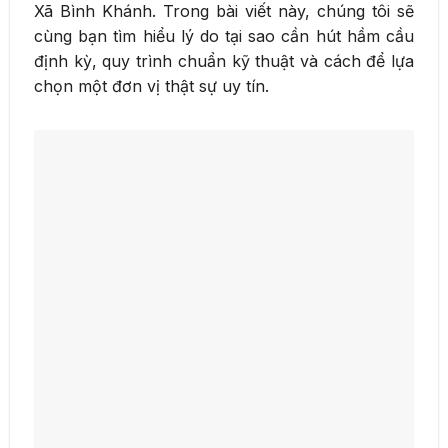
Xã Bình Khánh. Trong bài viết này, chúng tôi sẽ
cùng bạn tìm hiểu lý do tại sao cần hút hầm cầu
định kỳ, quy trình chuẩn kỹ thuật và cách để lựa
chọn một đơn vị thật sự uy tín.