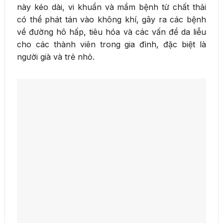
này kéo dài, vi khuẩn và mầm bệnh từ chất thải
có thể phát tán vào không khí, gây ra các bệnh
về đường hô hấp, tiêu hóa và các vấn đề da liễu
cho các thành viên trong gia đình, đặc biệt là
người già và trẻ nhỏ.