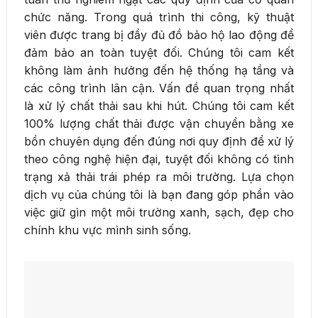
chức năng. Trong quá trình thi công, kỹ thuật
viên được trang bị đầy đủ đồ bảo hộ lao động để
đảm bảo an toàn tuyệt đối. Chúng tôi cam kết
không làm ảnh hưởng đến hệ thống hạ tầng và
các công trình lân cận. Vấn đề quan trọng nhất
là xử lý chất thải sau khi hút. Chúng tôi cam kết
100% lượng chất thải được vận chuyển bằng xe
bồn chuyên dụng đến đúng nơi quy định để xử lý
theo công nghệ hiện đại, tuyệt đối không có tình
trạng xả thải trái phép ra môi trường. Lựa chọn
dịch vụ của chúng tôi là bạn đang góp phần vào
việc giữ gìn một môi trường xanh, sạch, đẹp cho
chính khu vực mình sinh sống.