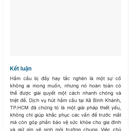
Kết luận
Hầm cầu bị đầy hay tắc nghẽn là một sự cố
không ai mong muốn, nhưng nó hoàn toàn có
thể được giải quyết một cách nhanh chóng và
triệt để. Dịch vụ hút hầm cầu tại Xã Bình Khánh,
TP.HCM đã chứng tỏ là một giải pháp thiết yếu,
không chỉ giúp khắc phục các vấn đề trước mắt
mà còn góp phần bảo vệ sức khỏe cho gia đình
và giữ gìn vệ sinh môi trường chung. Việc chủ