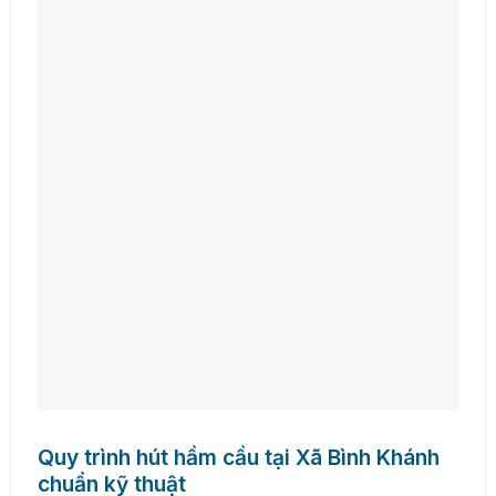
Quy trình hút hầm cầu tại Xã Bình Khánh
chuẩn kỹ thuật