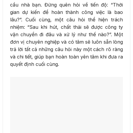
cầu nhà bạn. Đừng quên hỏi về tiến độ: “Thời
gian dự kiến để hoàn thành công việc là bao
lâu?”. Cuối cùng, một câu hỏi thể hiện trách
nhiệm: “Sau khi hút, chất thải sẽ được công ty
vận chuyển đi đâu và xử lý như thế nào?”. Một
đơn vị chuyên nghiệp và có tâm sẽ luôn sẵn lòng
trả lời tất cả những câu hỏi này một cách rõ ràng
và chi tiết, giúp bạn hoàn toàn yên tâm khi đưa ra
quyết định cuối cùng.