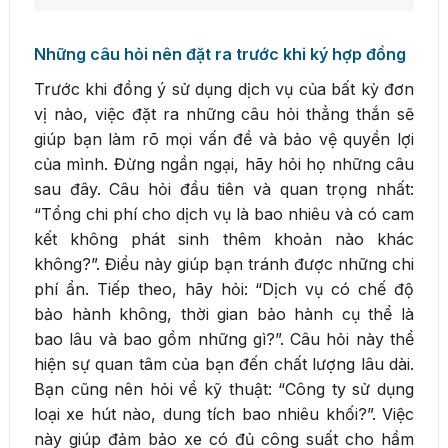
Những câu hỏi nên đặt ra trước khi ký hợp đồng
Trước khi đồng ý sử dụng dịch vụ của bất kỳ đơn
vị nào, việc đặt ra những câu hỏi thẳng thắn sẽ
giúp bạn làm rõ mọi vấn đề và bảo vệ quyền lợi
của mình. Đừng ngần ngại, hãy hỏi họ những câu
sau đây. Câu hỏi đầu tiên và quan trọng nhất:
“Tổng chi phí cho dịch vụ là bao nhiêu và có cam
kết không phát sinh thêm khoản nào khác
không?”. Điều này giúp bạn tránh được những chi
phí ẩn. Tiếp theo, hãy hỏi: “Dịch vụ có chế độ
bảo hành không, thời gian bảo hành cụ thể là
bao lâu và bao gồm những gì?”. Câu hỏi này thể
hiện sự quan tâm của bạn đến chất lượng lâu dài.
Bạn cũng nên hỏi về kỹ thuật: “Công ty sử dụng
loại xe hút nào, dung tích bao nhiêu khối?”. Việc
này giúp đảm bảo xe có đủ công suất cho hầm