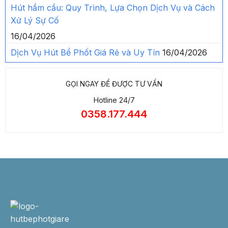
Hút hầm cầu: Quy Trình, Lựa Chọn Dịch Vụ và Cách
Xử Lý Sự Cố
16/04/2026
Dịch Vụ Hút Bể Phốt Giá Rẻ và Uy Tín
16/04/2026
GỌI NGAY ĐỂ ĐƯỢC TƯ VẤN
Hotline 24/7
0358.177.444