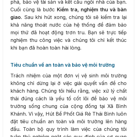
phá, bảo vệ tài sản và kết cấu ngôi nhà của bạn.
Cuối cùng là bước
Kiểm tra, nghiệm thu và bàn
giao
. Sau khi hút xong, chúng tôi sẽ kiểm tra lại
khả năng thoát nước của hệ thống để đảm bảo
mọi thứ đã hoạt động trơn tru. Bạn sẽ trực tiếp
nghiệm thu công việc và chúng tôi chỉ kết thúc
khi bạn đã hoàn toàn hài lòng.
Tiêu chuẩn về an toàn và bảo vệ môi trường
Trách nhiệm của một đơn vị vệ sinh môi trường
không chỉ dừng lại ở việc giải quyết vấn đề cho
khách hàng. Chúng tôi hiểu rằng, việc xử lý chất
thải đúng cách là yếu tố cốt lõi để bảo vệ môi
trường sống chung của cộng đồng tại Xã Bình
Khánh. Vì vậy, Hút Bể Phốt Giá Rẻ Thái Bình luôn
đặt tiêu chuẩn an toàn và môi trường lên hàng
đầu. Toàn bộ quy trình làm việc của chúng tôi
tuân thủ nghiêm ngặt các quy định của cơ quan