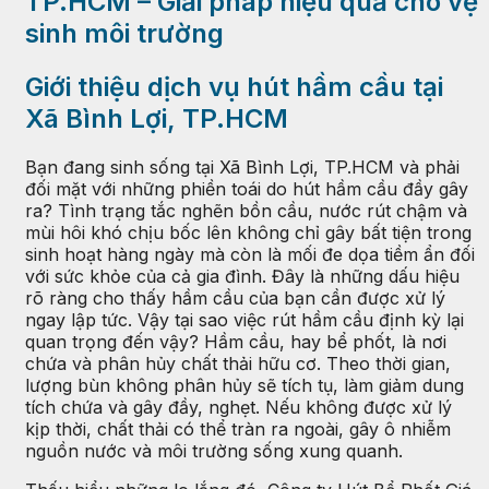
TP.HCM – Giải pháp hiệu quả cho vệ
sinh môi trường
Giới thiệu dịch vụ hút hầm cầu tại
Xã Bình Lợi, TP.HCM
Bạn đang sinh sống tại Xã Bình Lợi, TP.HCM và phải
đối mặt với những phiền toái do hút hầm cầu đầy gây
ra? Tình trạng tắc nghẽn bồn cầu, nước rút chậm và
mùi hôi khó chịu bốc lên không chỉ gây bất tiện trong
sinh hoạt hàng ngày mà còn là mối đe dọa tiềm ẩn đối
với sức khỏe của cả gia đình. Đây là những dấu hiệu
rõ ràng cho thấy hầm cầu của bạn cần được xử lý
ngay lập tức. Vậy tại sao việc rút hầm cầu định kỳ lại
quan trọng đến vậy? Hầm cầu, hay bể phốt, là nơi
chứa và phân hủy chất thải hữu cơ. Theo thời gian,
lượng bùn không phân hủy sẽ tích tụ, làm giảm dung
tích chứa và gây đầy, nghẹt. Nếu không được xử lý
kịp thời, chất thải có thể tràn ra ngoài, gây ô nhiễm
nguồn nước và môi trường sống xung quanh.