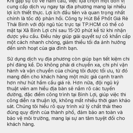
Khi gặp sự cố về hầm cầu, việc lựa chọn một đơn vị
cung cấp dịch vụ ngay tại địa phương mang lại nhiều
lợi ích thiết thực. Lợi ích đầu tiên và quan trọng nhất
chính là tốc độ phản hồi. Công ty Hút Bể Phốt Giá Rẻ
Thái Bình với đội ngũ túc trực tại TP.HCM có thể có
mặt tại Xã Bình Lợi chỉ sau 15-20 phút kể từ khi nhận
được yêu cầu. Điều này giúp giải quyết sự cố khẩn cấp
một cách nhanh chóng, giảm thiểu tối đa ảnh hưởng
đến sinh hoạt của gia đình bạn.
Sử dụng dịch vụ địa phương còn giúp bạn tiết kiệm chi
phí đáng kể. Do không phải di chuyển xa, chi phí vận
hành và vận chuyển của chúng tôi được tối ưu, từ đó
mang đến cho khách hàng một mức giá cạnh tranh
hơn như hút hầm cầu giá rẻ. Hơn nữa, đội ngũ kỹ
thuật viên am hiểu địa bàn sẽ nắm rõ các tuyến
đường, đặc điểm công trình tại Bình Lợi, giúp việc thi
công diễn ra thuận lợi, không mất nhiều thời gian khảo
sát. Chúng tôi hiểu rõ quy trình xử lý chất thải theo
đúng quy định của thành phố, đảm bảo an toàn và
bảo vệ môi trường, mang lại sự an tâm tuyệt đối cho
khách hàng.