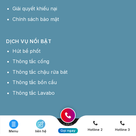
Giải quyết khiếu nại
Chính sách bảo mật
DỊCH VỤ NỔI BẬT
Hút bể phốt
Thông tắc cống
Thông tắc chậu rửa bát
Thông tắc bồn cầu
Thông tắc Lavabo
Hotline: 0358 177 444
Hotline 2
Hotline 3
Copyright 2026 © Hút Bể Phốt Giá Rẻ -
Thiết kế website bởi MDIGI
Gọi ngay
Menu
liên hệ