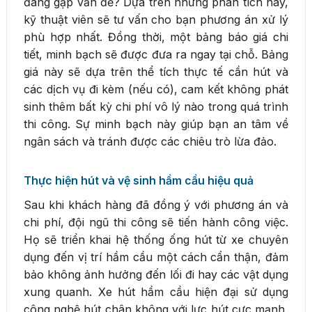
đang gặp vấn đề? Dựa trên những phân tích này,
kỹ thuật viên sẽ tư vấn cho bạn phương án xử lý
phù hợp nhất. Đồng thời, một bảng báo giá chi
tiết, minh bạch sẽ được đưa ra ngay tại chỗ. Bảng
giá này sẽ dựa trên thể tích thực tế cần hút và
các dịch vụ đi kèm (nếu có), cam kết không phát
sinh thêm bất kỳ chi phí vô lý nào trong quá trình
thi công. Sự minh bạch này giúp bạn an tâm về
ngân sách và tránh được các chiêu trò lừa đảo.
Thực hiện hút và vệ sinh hầm cầu hiệu quả
Sau khi khách hàng đã đồng ý với phương án và
chi phí, đội ngũ thi công sẽ tiến hành công việc.
Họ sẽ triển khai hệ thống ống hút từ xe chuyên
dụng đến vị trí hầm cầu một cách cẩn thận, đảm
bảo không ảnh hưởng đến lối đi hay các vật dụng
xung quanh. Xe hút hầm cầu hiện đại sử dụng
công nghệ hút chân không với lực hút cực mạnh,