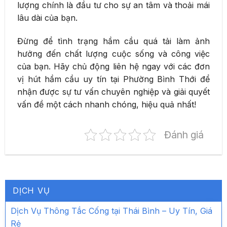
lượng chính là đầu tư cho sự an tâm và thoải mái
lâu dài của bạn.
Đừng để tình trạng hầm cầu quá tải làm ảnh
hưởng đến chất lượng cuộc sống và công việc
của bạn. Hãy chủ động liên hệ ngay với các đơn
vị hút hầm cầu uy tín tại Phường Bình Thới để
nhận được sự tư vấn chuyên nghiệp và giải quyết
vấn đề một cách nhanh chóng, hiệu quả nhất!
Đánh giá
DỊCH VỤ
Dịch Vụ Thông Tắc Cống tại Thái Bình – Uy Tín, Giá
Rẻ