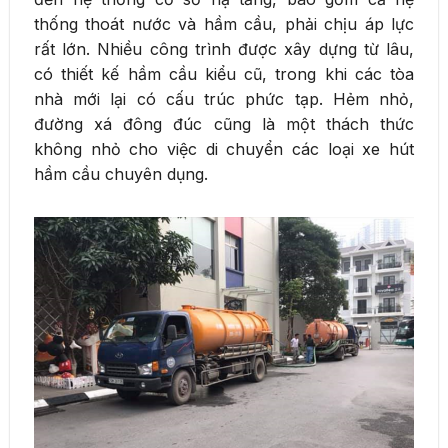
thống thoát nước và hầm cầu, phải chịu áp lực
rất lớn. Nhiều công trình được xây dựng từ lâu,
có thiết kế hầm cầu kiểu cũ, trong khi các tòa
nhà mới lại có cấu trúc phức tạp. Hẻm nhỏ,
đường xá đông đúc cũng là một thách thức
không nhỏ cho việc di chuyển các loại xe hút
hầm cầu chuyên dụng.