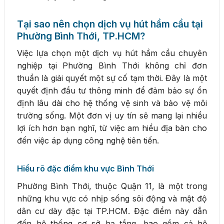
Tại sao nên chọn dịch vụ hút hầm cầu tại
Phường Bình Thới, TP.HCM?
Việc lựa chọn một dịch vụ hút hầm cầu chuyên
nghiệp tại Phường Bình Thới không chỉ đơn
thuần là giải quyết một sự cố tạm thời. Đây là một
quyết định đầu tư thông minh để đảm bảo sự ổn
định lâu dài cho hệ thống vệ sinh và bảo vệ môi
trường sống. Một đơn vị uy tín sẽ mang lại nhiều
lợi ích hơn bạn nghĩ, từ việc am hiểu địa bàn cho
đến việc áp dụng công nghệ tiên tiến.
Hiểu rõ đặc điểm khu vực Bình Thới
Phường Bình Thới, thuộc Quận 11, là một trong
những khu vực có nhịp sống sôi động và mật độ
dân cư dày đặc tại TP.HCM. Đặc điểm này dẫn
đến hệ thống cơ sở hạ tầng, bao gồm cả hệ