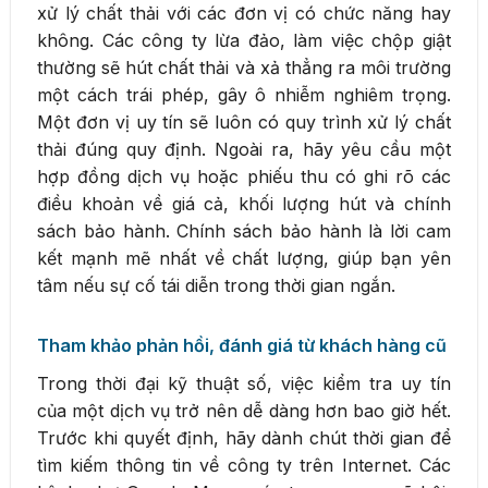
xử lý chất thải với các đơn vị có chức năng hay
không. Các công ty lừa đảo, làm việc chộp giật
thường sẽ hút chất thải và xả thẳng ra môi trường
một cách trái phép, gây ô nhiễm nghiêm trọng.
Một đơn vị uy tín sẽ luôn có quy trình xử lý chất
thải đúng quy định. Ngoài ra, hãy yêu cầu một
hợp đồng dịch vụ hoặc phiếu thu có ghi rõ các
điều khoản về giá cả, khối lượng hút và chính
sách bảo hành. Chính sách bảo hành là lời cam
kết mạnh mẽ nhất về chất lượng, giúp bạn yên
tâm nếu sự cố tái diễn trong thời gian ngắn.
Tham khảo phản hồi, đánh giá từ khách hàng cũ
Trong thời đại kỹ thuật số, việc kiểm tra uy tín
của một dịch vụ trở nên dễ dàng hơn bao giờ hết.
Trước khi quyết định, hãy dành chút thời gian để
tìm kiếm thông tin về công ty trên Internet. Các