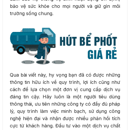
bảo vệ sức khỏe cho mọi người và giữ gìn môi
trường sống chung.
Qua bài viết này, hy vọng bạn đã có được những
thông tin hữu ích về quy trình, lợi ích cũng như
cách để lựa chọn một đơn vị cung cấp dịch vụ
đáng tin cậy. Hãy luôn là một người tiêu dùng
thông thái, ưu tiên những công ty có đầy đủ pháp
lý, quy trình làm việc minh bạch, sử dụng công
nghệ hiện đại và nhận được nhiều phản hồi tích
cực từ khách hàng. Đầu tư vào một dịch vụ chất