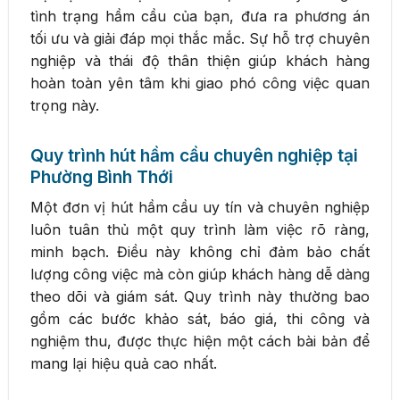
tình trạng hầm cầu của bạn, đưa ra phương án
tối ưu và giải đáp mọi thắc mắc. Sự hỗ trợ chuyên
nghiệp và thái độ thân thiện giúp khách hàng
hoàn toàn yên tâm khi giao phó công việc quan
trọng này.
Quy trình hút hầm cầu chuyên nghiệp tại
Phường Bình Thới
Một đơn vị hút hầm cầu uy tín và chuyên nghiệp
luôn tuân thủ một quy trình làm việc rõ ràng,
minh bạch. Điều này không chỉ đảm bảo chất
lượng công việc mà còn giúp khách hàng dễ dàng
theo dõi và giám sát. Quy trình này thường bao
gồm các bước khảo sát, báo giá, thi công và
nghiệm thu, được thực hiện một cách bài bản để
mang lại hiệu quả cao nhất.