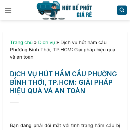
Skip
to
content
Trang chủ
»
Dịch vụ
»
Dịch vụ hút hầm cầu
Phường Bình Thới, TP.HCM: Giải pháp hiệu quả
và an toàn
DỊCH VỤ HÚT HẦM CẦU PHƯỜNG
BÌNH THỚI, TP.HCM: GIẢI PHÁP
HIỆU QUẢ VÀ AN TOÀN
Bạn đang phải đối mặt với tình trạng hầm cầu bị