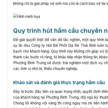
không chỉ là giải pháp vệ sinh mà còn là cách bảo vệ tài
Quy trình hút hầm cầu chuyên n
Để giải quyết triệt để vấn đề tắc nghẽn, một quy trình l
uy tín như Công ty Hút Bể Phốt Giá Rẻ Thái Bình luôn t
bạch cho khách hàng. Quy trình này không chỉ giúp xử l
thành các bước rõ ràng, từ khâu tiếp nhận thông tin, khảo
Phường Bình Trưng sẽ được trải nghiệm một dịch vụ chấ
các đơn vị nhỏ lẻ, thiếu chuyên nghiệp.
Khảo sát và đánh giá thực trạng hầm cầu
Đây là bước đầu tiên và quan trọng nhất, quyết định đế
của khách hàng tại Phường Bình Trưng, đội ngũ kỹ thuật
Chúng tôi không vội vàng thi công ngay mà sẽ tiến hành