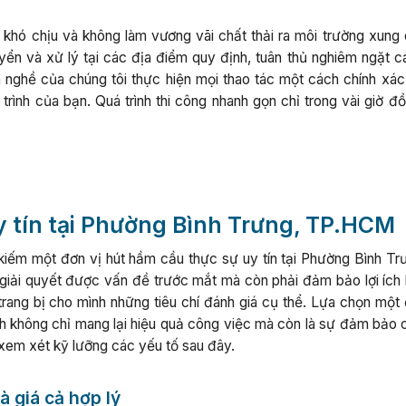
i khó chịu và không làm vương vãi chất thải ra môi trường xung 
ển và xử lý tại các địa điểm quy định, tuân thủ nghiêm ngặt cá
h nghề của chúng tôi thực hiện mọi thao tác một cách chính xác
trình của bạn. Quá trình thi công nhanh gọn chỉ trong vài giờ đ
y tín tại Phường Bình Trưng, TP.HCM
 kiếm một đơn vị hút hầm cầu thực sự uy tín tại Phường Bình Tr
 giải quyết được vấn đề trước mắt mà còn phải đảm bảo lợi ích l
trang bị cho mình những tiêu chí đánh giá cụ thể. Lựa chọn một 
h không chỉ mang lại hiệu quả công việc mà còn là sự đảm bảo 
 xem xét kỹ lưỡng các yếu tố sau đây.
à giá cả hợp lý