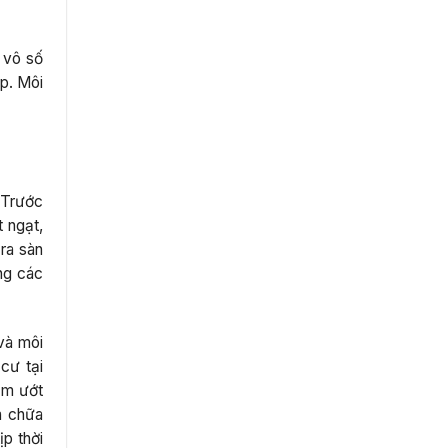
 vô số
p. Môi
 Trước
t ngạt,
ra sàn
ng các
và môi
cư tại
ẩm ướt
a chữa
ịp thời