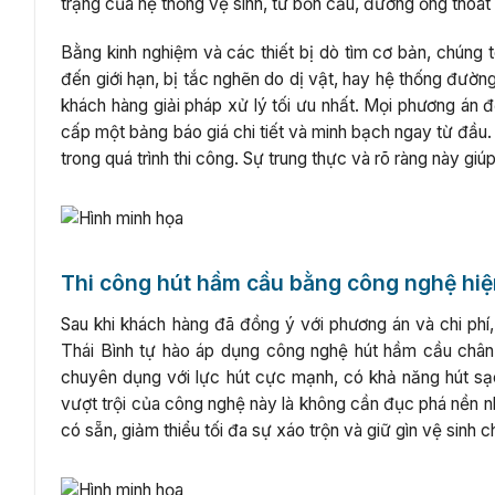
trạng của hệ thống vệ sinh, từ bồn cầu, đường ống thoát
Bằng kinh nghiệm và các thiết bị dò tìm cơ bản, chúng
đến giới hạn, bị tắc nghẽn do dị vật, hay hệ thống đườn
khách hàng giải pháp xử lý tối ưu nhất. Mọi phương án đề
cấp một bảng báo giá chi tiết và minh bạch ngay từ đầu.
trong quá trình thi công. Sự trung thực và rõ ràng này gi
Thi công hút hầm cầu bằng công nghệ hiệ
Sau khi khách hàng đã đồng ý với phương án và chi phí,
Thái Bình tự hào áp dụng công nghệ hút hầm cầu chân
chuyên dụng với lực hút cực mạnh, có khả năng hút sạc
vượt trội của công nghệ này là không cần đục phá nền nh
có sẵn, giảm thiểu tối đa sự xáo trộn và giữ gìn vệ sinh 