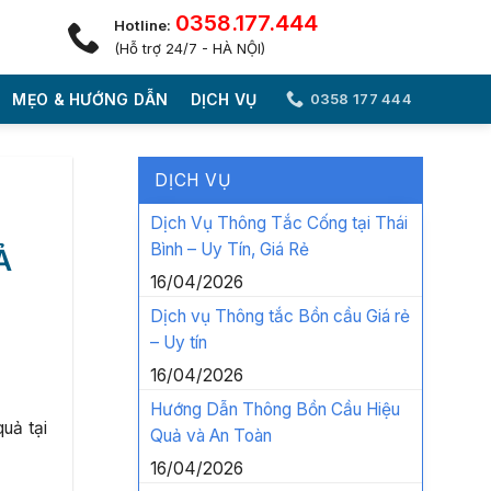
0358.177.444
Hotline:
(Hỗ trợ 24/7 - HÀ NỘI)
MẸO & HƯỚNG DẪN
DỊCH VỤ
0358 177 444
DỊCH VỤ
Dịch Vụ Thông Tắc Cống tại Thái
Bình – Uy Tín, Giá Rẻ
Ả
16/04/2026
Dịch vụ Thông tắc Bồn cầu Giá rẻ
– Uy tín
16/04/2026
Hướng Dẫn Thông Bồn Cầu Hiệu
uả tại
Quả và An Toàn
16/04/2026