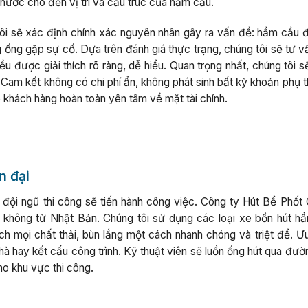
 nước cho đến vị trí và cấu trúc của hầm cầu.
 tôi sẽ xác định chính xác nguyên nhân gây ra vấn đề: hầm cầu 
g ống gặp sự cố. Dựa trên đánh giá thực trạng, chúng tôi sẽ tư 
u được giải thích rõ ràng, dễ hiểu. Quan trọng nhất, chúng tôi 
 Cam kết không có chi phí ẩn, không phát sinh bất kỳ khoản phụ 
úp khách hàng hoàn toàn yên tâm về mặt tài chính.
n đại
 đội ngũ thi công sẽ tiến hành công việc. Công ty Hút Bể Phốt 
 không từ Nhật Bản. Chúng tôi sử dụng các loại xe bồn hút h
h mọi chất thải, bùn lắng một cách nhanh chóng và triệt để. Ư
à hay kết cấu công trình. Kỹ thuật viên sẽ luồn ống hút qua đườ
cho khu vực thi công.