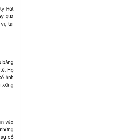
ty Hút
ày qua
vụ tại
ó bảng
 tế. Họ
tố ảnh
g xứng
tin vào
 những
 sự cố