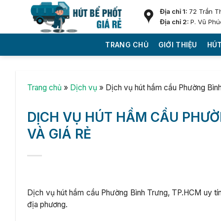
Skip
Địa chỉ 1:
72 Trần T
to
Địa chỉ 2:
P. Vũ Phú
content
TRANG CHỦ
GIỚI THIỆU
HÚT
Trang chủ
»
Dịch vụ
»
Dịch vụ hút hầm cầu Phường Bình
DỊCH VỤ HÚT HẦM CẦU PHƯỜ
VÀ GIÁ RẺ
Dịch vụ hút hầm cầu Phường Bình Trưng, TP.HCM uy tín,
địa phương.