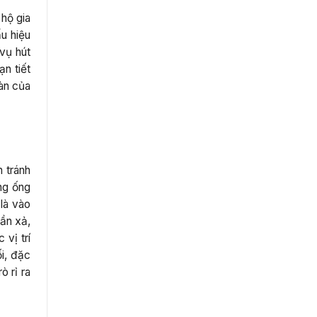
 hộ gia
ấu hiệu
vụ hút
n tiết
àn của
 tránh
ờng ống
là vào
lần xả,
vị trí
i, đặc
ò rỉ ra