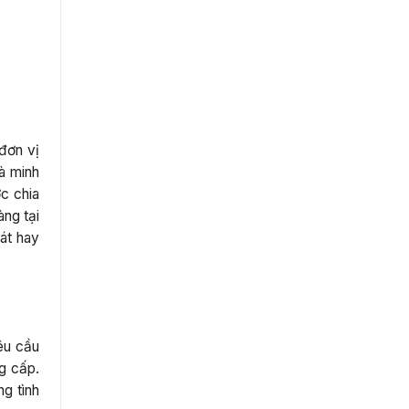
 đơn vị
à minh
c chia
àng tại
át hay
êu cầu
g cấp.
g tình