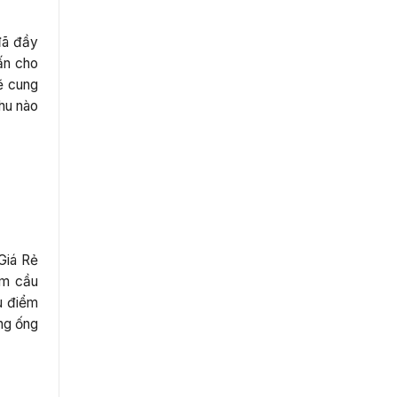
đã đầy
vấn cho
sẽ cung
thu nào
Giá Rẻ
ầm cầu
u điểm
ng ống