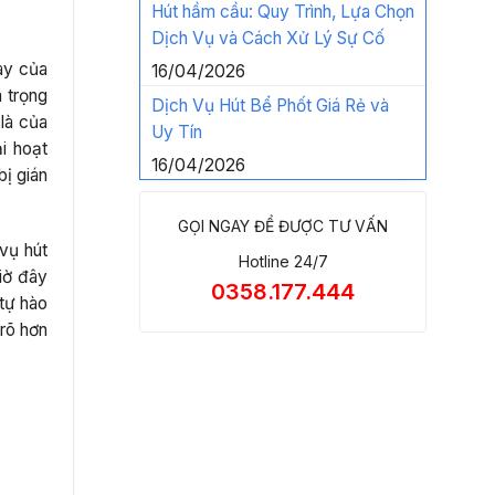
Hút hầm cầu: Quy Trình, Lựa Chọn
Dịch Vụ và Cách Xử Lý Sự Cố
ày của
16/04/2026
 trọng
Dịch Vụ Hút Bể Phốt Giá Rẻ và
là của
Uy Tín
i hoạt
16/04/2026
bị gián
GỌI NGAY ĐỂ ĐƯỢC TƯ VẤN
vụ hút
Hotline 24/7
iờ đây
0358.177.444
 tự hào
 rõ hơn