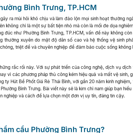
 Phường Bình Trưng, TP.HCM
gây ra mùi hôi khó chịu và làm đảo lộn mọi sinh hoạt thường ng
ẽn không chỉ là một sự bất tiện nhỏ mà còn là mối đe dọa nghiêm
ng đúc như Phường Bình Trưng, TP.HCM, vấn đề này không còn 
àng thường xuyên do mật độ dân số cao và hệ thống vệ sinh phả
nh chóng, triệt để và chuyên nghiệp để đảm bảo cuộc sống không 
ững rắc rối này. Với sự phát triển của công nghệ, dịch vụ dịch 
hay vì các phương pháp thủ công kém hiệu quả và mất vệ sinh, g
ng ty Hút Bể Phốt Giá Rẻ Thái Bình, với gần 20 năm kinh nghiệm,
Phường Bình Trưng. Bài viết này sẽ là kim chỉ nam giúp bạn hiểu
n nghiệp và cách để lựa chọn một đơn vị uy tín, đáng tin cậy.
t hầm cầu Phường Bình Trưng?