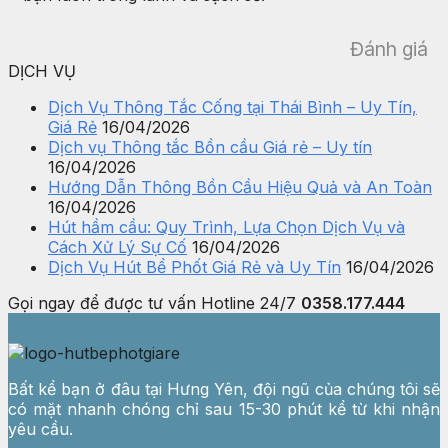
Đánh giá
DỊCH VỤ
Dịch Vụ Thông Tắc Cống tại Thái Bình – Uy Tín,
Giá Rẻ
16/04/2026
Dịch vụ Thông tắc Bồn cầu Giá rẻ – Uy tín
16/04/2026
Hướng Dẫn Thông Bồn Cầu Hiệu Quả và An Toàn
16/04/2026
Hút hầm cầu: Quy Trình, Lựa Chọn Dịch Vụ và
Cách Xử Lý Sự Cố
16/04/2026
Dịch Vụ Hút Bể Phốt Giá Rẻ và Uy Tín
16/04/2026
Gọi ngay để được tư vấn
Hotline 24/7
0358.177.444
Bất kể bạn ở đâu tại Hưng Yên, đội ngũ của chúng tôi sẽ
có mặt nhanh chóng chỉ sau 15-30 phút kể từ khi nhận
yêu cầu.