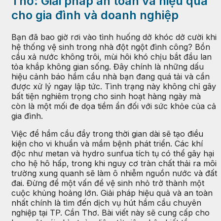
Thơ: Giải pháp an toàn và hiệu quả
cho gia đình và doanh nghiệp
Bạn đã bao giờ rơi vào tình huống dở khóc dở cười khi
hệ thống vệ sinh trong nhà đột ngột đình công? Bồn
cầu xả nước không trôi, mùi hôi khó chịu bắt đầu lan
tỏa khắp không gian sống. Đây chính là những dấu
hiệu cảnh báo hầm cầu nhà bạn đang quá tải và cần
được xử lý ngay lập tức. Tình trạng này không chỉ gây
bất tiện nghiêm trọng cho sinh hoạt hàng ngày mà
còn là một mối đe dọa tiềm ẩn đối với sức khỏe của cả
gia đình.
Việc để hầm cầu đầy trong thời gian dài sẽ tạo điều
kiện cho vi khuẩn và mầm bệnh phát triển. Các khí
độc như metan và hydro sunfua tích tụ có thể gây hại
cho hệ hô hấp, trong khi nguy cơ tràn chất thải ra môi
trường xung quanh sẽ làm ô nhiễm nguồn nước và đất
đai. Đừng để một vấn đề vệ sinh nhỏ trở thành một
cuộc khủng hoảng lớn. Giải pháp hiệu quả và an toàn
nhất chính là tìm đến dịch vụ hút hầm cầu chuyên
nghiệp tại TP. Cần Thơ. Bài viết này sẽ cung cấp cho