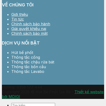
VỀ CHÚNG TÔI
Giới thiệu
Tin tức
Chính sách bảo hành
Giải quyết khiếu nại
Chính sách bảo mật
DỊCH VỤ NỔI BẬT
Hút bể phốt
Thông tắc cống
Thông tắc chậu rửa bát
Thông tắc bồn cầu
Thông tắc Lavabo
Hotline: 0358 177 444
Copyright 2026 © Hút Bể Phốt Giá Rẻ -
Thiết kế website
bởi MDIGI