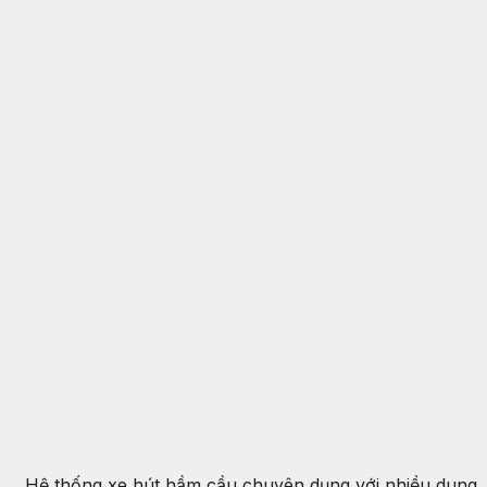
Hệ thống xe hút hầm cầu chuyên dụng với nhiều dung