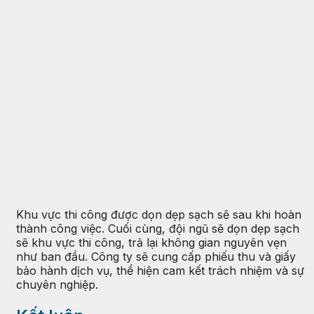
Khu vực thi công được dọn dẹp sạch sẽ sau khi hoàn
thành công việc. Cuối cùng, đội ngũ sẽ dọn dẹp sạch
sẽ khu vực thi công, trả lại không gian nguyên vẹn
như ban đầu. Công ty sẽ cung cấp phiếu thu và giấy
bảo hành dịch vụ, thể hiện cam kết trách nhiệm và sự
chuyên nghiệp.