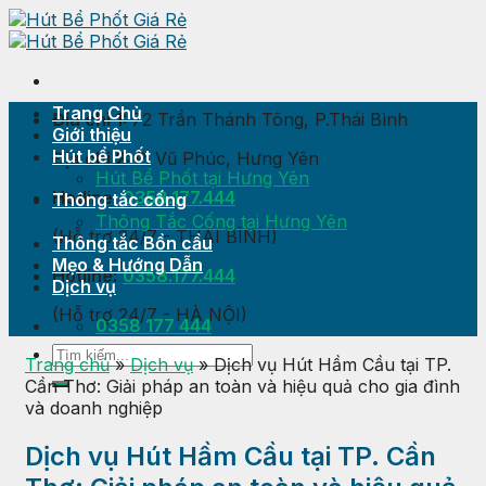
Skip
to
content
Trang Chủ
Địa chỉ 1:
72 Trần Thánh Tông, P.Thái Bình
Giới thiệu
Hút bể Phốt
Địa chỉ 2:
P. Vũ Phúc, Hưng Yên
Hút Bể Phốt tại Hưng Yên
Hotline:
0358.177.444
Thông tắc cống
Thông Tắc Cống tại Hưng Yên
(Hỗ trợ 24/7 - THÁI BÌNH)
Thông tắc Bồn cầu
Mẹo & Hướng Dẫn
Hotline:
0358.177.444
Dịch vụ
(Hỗ trợ 24/7 - HÀ NỘI)
0358 177 444
Trang chủ
»
Dịch vụ
»
Dịch vụ Hút Hầm Cầu tại TP.
Cần Thơ: Giải pháp an toàn và hiệu quả cho gia đình
và doanh nghiệp
Dịch vụ Hút Hầm Cầu tại TP. Cần