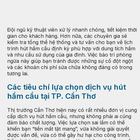
Đội ngũ kỹ thuật viên xử lý nhanh chóng, tiết kiệm thời
gian cho khách hàng. Hơn nữa, các chuyên gia sẽ
kiểm tra tổng thể hệ thống và tư vấn cho bạn về lịch
trình hút hầm cầu định kỳ phù hợp với dung tích hầm
và nhu cầu sử dụng của gia đình. Việc bảo trì phòng
ngừa này giúp bạn tránh được những sự cố đột ngột
và các khoản chi phí sửa chữa không đáng có trong
tương lai.
Các tiêu chí lựa chọn dịch vụ hút
hầm cầu tại TP. Cần Thơ
Thị trường Cần Thơ hiện nay có rất nhiều đơn vị cung
cấp dịch vụ hút hầm cầu, nhưng không phải ai cũng
đảm bảo chất lượng. Việc lựa chọn sai lầm có thể
khiến bạn “tiền mất tật mang”, vừa không giải quyết
được vấn đề, vừa có thể gây hư hại cho công trình.