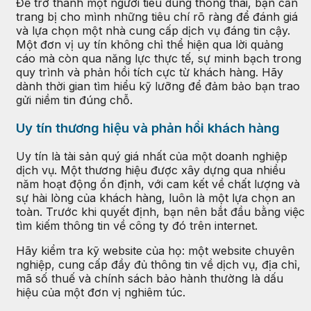
Để trở thành một người tiêu dùng thông thái, bạn cần
trang bị cho mình những tiêu chí rõ ràng để đánh giá
và lựa chọn một nhà cung cấp dịch vụ đáng tin cậy.
Một đơn vị uy tín không chỉ thể hiện qua lời quảng
cáo mà còn qua năng lực thực tế, sự minh bạch trong
quy trình và phản hồi tích cực từ khách hàng. Hãy
dành thời gian tìm hiểu kỹ lưỡng để đảm bảo bạn trao
gửi niềm tin đúng chỗ.
Uy tín thương hiệu và phản hồi khách hàng
Uy tín là tài sản quý giá nhất của một doanh nghiệp
dịch vụ. Một thương hiệu được xây dựng qua nhiều
năm hoạt động ổn định, với cam kết về chất lượng và
sự hài lòng của khách hàng, luôn là một lựa chọn an
toàn. Trước khi quyết định, bạn nên bắt đầu bằng việc
tìm kiếm thông tin về công ty đó trên internet.
Hãy kiểm tra kỹ website của họ: một website chuyên
nghiệp, cung cấp đầy đủ thông tin về dịch vụ, địa chỉ,
mã số thuế và chính sách bảo hành thường là dấu
hiệu của một đơn vị nghiêm túc.