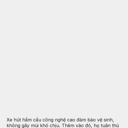
Xe hút hầm cầu công nghệ cao đảm bảo vệ sinh,
không gây mùi khó chịu. Thêm vào đó, họ tuân thủ