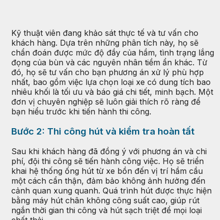
Kỹ thuật viên đang khảo sát thực tế và tư vấn cho
khách hàng. Dựa trên những phân tích này, họ sẽ
chẩn đoán được mức độ đầy của hầm, tình trạng lắng
đọng của bùn và các nguyên nhân tiềm ẩn khác. Từ
đó, họ sẽ tư vấn cho bạn phương án xử lý phù hợp
nhất, bao gồm việc lựa chọn loại xe có dung tích bao
nhiêu khối là tối ưu và báo giá chi tiết, minh bạch. Một
đơn vị chuyên nghiệp sẽ luôn giải thích rõ ràng để
bạn hiểu trước khi tiến hành thi công.
Bước 2: Thi công hút và kiểm tra hoàn tất
Sau khi khách hàng đã đồng ý với phương án và chi
phí, đội thi công sẽ tiến hành công việc. Họ sẽ triển
khai hệ thống ống hút từ xe bồn đến vị trí hầm cầu
một cách cẩn thận, đảm bảo không ảnh hưởng đến
cảnh quan xung quanh. Quá trình hút được thực hiện
bằng máy hút chân không công suất cao, giúp rút
ngắn thời gian thi công và hút sạch triệt để mọi loại
chất thải.