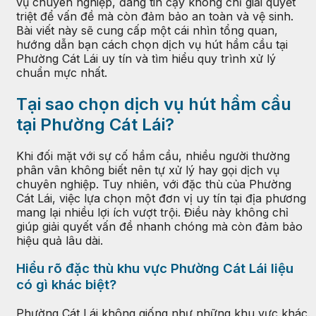
vụ chuyên nghiệp, đáng tin cậy không chỉ giải quyết
triệt để vấn đề mà còn đảm bảo an toàn và vệ sinh.
Bài viết này sẽ cung cấp một cái nhìn tổng quan,
hướng dẫn bạn cách chọn dịch vụ hút hầm cầu tại
Phường Cát Lái uy tín và tìm hiểu quy trình xử lý
chuẩn mực nhất.
Tại sao chọn dịch vụ hút hầm cầu
tại Phường Cát Lái?
Khi đối mặt với sự cố hầm cầu, nhiều người thường
phân vân không biết nên tự xử lý hay gọi dịch vụ
chuyên nghiệp. Tuy nhiên, với đặc thù của Phường
Cát Lái, việc lựa chọn một đơn vị uy tín tại địa phương
mang lại nhiều lợi ích vượt trội. Điều này không chỉ
giúp giải quyết vấn đề nhanh chóng mà còn đảm bảo
hiệu quả lâu dài.
Hiểu rõ đặc thù khu vực Phường Cát Lái liệu
có gì khác biệt?
Phường Cát Lái không giống như những khu vực khác.