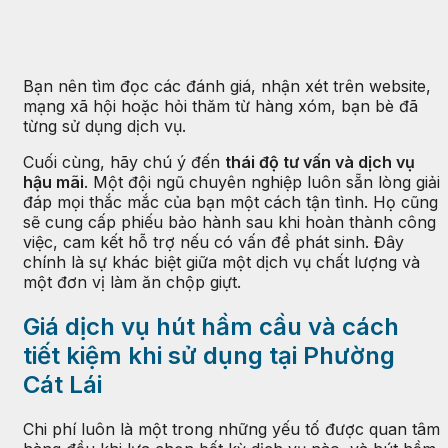
Bạn nên tìm đọc các đánh giá, nhận xét trên website,
mạng xã hội hoặc hỏi thăm từ hàng xóm, bạn bè đã
từng sử dụng dịch vụ.
Cuối cùng, hãy chú ý đến
thái độ tư vấn và dịch vụ
hậu mãi
. Một đội ngũ chuyên nghiệp luôn sẵn lòng giải
đáp mọi thắc mắc của bạn một cách tận tình. Họ cũng
sẽ cung cấp phiếu bảo hành sau khi hoàn thành công
việc, cam kết hỗ trợ nếu có vấn đề phát sinh. Đây
chính là sự khác biệt giữa một dịch vụ chất lượng và
một đơn vị làm ăn chộp giựt.
Giá dịch vụ hút hầm cầu và cách
tiết kiệm khi sử dụng tại Phường
Cát Lái
Chi phí luôn là một trong những yếu tố được quan tâm