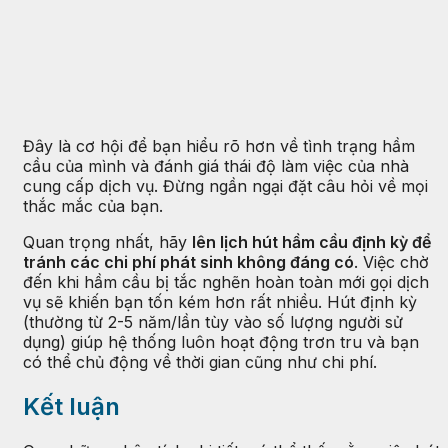
Đây là cơ hội để bạn hiểu rõ hơn về tình trạng hầm
cầu của mình và đánh giá thái độ làm việc của nhà
cung cấp dịch vụ. Đừng ngần ngại đặt câu hỏi về mọi
thắc mắc của bạn.
Quan trọng nhất, hãy
lên lịch hút hầm cầu định kỳ để
tránh các chi phí phát sinh không đáng có
. Việc chờ
đến khi hầm cầu bị tắc nghẽn hoàn toàn mới gọi dịch
vụ sẽ khiến bạn tốn kém hơn rất nhiều. Hút định kỳ
(thường từ 2-5 năm/lần tùy vào số lượng người sử
dụng) giúp hệ thống luôn hoạt động trơn tru và bạn
có thể chủ động về thời gian cũng như chi phí.
Kết luận