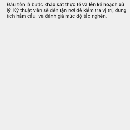
Đầu tiên là bước
khảo sát thực tế và lên kế hoạch xử
lý
. Kỹ thuật viên sẽ đến tận nơi để kiểm tra vị trí, dung
tích hầm cầu, và đánh giá mức độ tắc nghẽn.