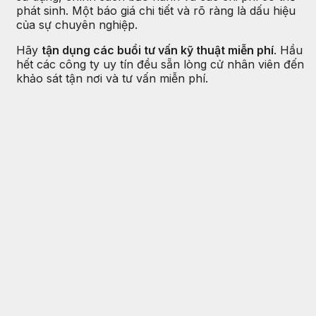
phát sinh. Một báo giá chi tiết và rõ ràng là dấu hiệu
của sự chuyên nghiệp.
Hãy
tận dụng các buổi tư vấn kỹ thuật miễn phí
. Hầu
hết các công ty uy tín đều sẵn lòng cử nhân viên đến
khảo sát tận nơi và tư vấn miễn phí.