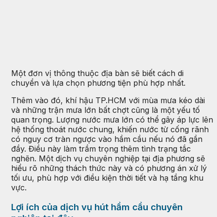
Một đơn vị thông thuộc địa bàn sẽ biết cách di
chuyển và lựa chọn phương tiện phù hợp nhất.
Thêm vào đó, khí hậu TP.HCM với mùa mưa kéo dài
và những trận mưa lớn bất chợt cũng là một yếu tố
quan trọng. Lượng nước mưa lớn có thể gây áp lực lên
hệ thống thoát nước chung, khiến nước từ cống rãnh
có nguy cơ tràn ngược vào hầm cầu nếu nó đã gần
đầy. Điều này làm trầm trọng thêm tình trạng tắc
nghẽn. Một dịch vụ chuyên nghiệp tại địa phương sẽ
hiểu rõ những thách thức này và có phương án xử lý
tối ưu, phù hợp với điều kiện thời tiết và hạ tầng khu
vực.
Lợi ích của dịch vụ hút hầm cầu chuyên