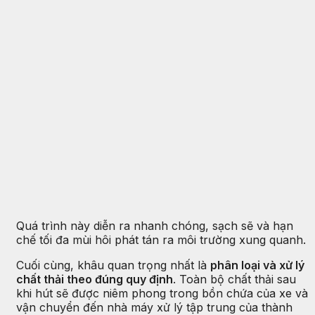
Quá trình này diễn ra nhanh chóng, sạch sẽ và hạn
chế tối đa mùi hôi phát tán ra môi trường xung quanh.
Cuối cùng, khâu quan trọng nhất là
phân loại và xử lý
chất thải theo đúng quy định
. Toàn bộ chất thải sau
khi hút sẽ được niêm phong trong bồn chứa của xe và
vận chuyển đến nhà máy xử lý tập trung của thành