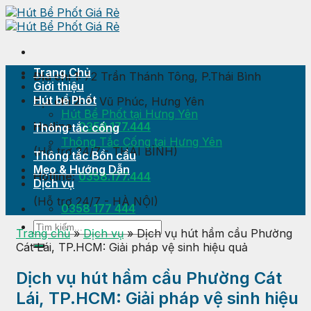
Skip
to
content
Trang Chủ
Địa chỉ 1:
72 Trần Thánh Tông, P.Thái Bình
Giới thiệu
Hút bể Phốt
Địa chỉ 2:
P. Vũ Phúc, Hưng Yên
Hút Bể Phốt tại Hưng Yên
Hotline:
0358.177.444
Thông tắc cống
Thông Tắc Cống tại Hưng Yên
(Hỗ trợ 24/7 - THÁI BÌNH)
Thông tắc Bồn cầu
Mẹo & Hướng Dẫn
Hotline:
0358.177.444
Dịch vụ
(Hỗ trợ 24/7 - HÀ NỘI)
0358 177 444
Trang chủ
»
Dịch vụ
»
Dịch vụ hút hầm cầu Phường
Cát Lái, TP.HCM: Giải pháp vệ sinh hiệu quả
Dịch vụ hút hầm cầu Phường Cát
Lái, TP.HCM: Giải pháp vệ sinh hiệu