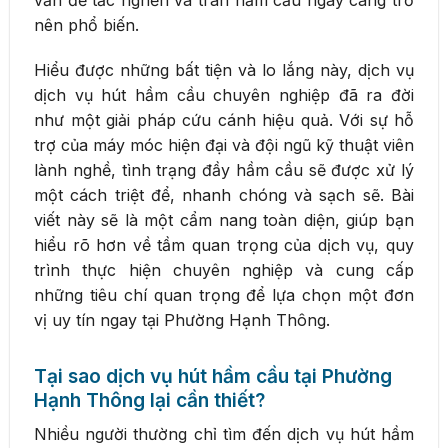
nên phổ biến.
Hiểu được những bất tiện và lo lắng này, dịch vụ
dịch vụ hút hầm cầu chuyên nghiệp đã ra đời
như một giải pháp cứu cánh hiệu quả. Với sự hỗ
trợ của máy móc hiện đại và đội ngũ kỹ thuật viên
lành nghề, tình trạng đầy hầm cầu sẽ được xử lý
một cách triệt để, nhanh chóng và sạch sẽ. Bài
viết này sẽ là một cẩm nang toàn diện, giúp bạn
hiểu rõ hơn về tầm quan trọng của dịch vụ, quy
trình thực hiện chuyên nghiệp và cung cấp
những tiêu chí quan trọng để lựa chọn một đơn
vị uy tín ngay tại Phường Hạnh Thông.
Tại sao dịch vụ hút hầm cầu tại Phường
Hạnh Thông lại cần thiết?
Nhiều người thường chỉ tìm đến dịch vụ hút hầm