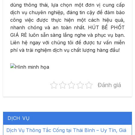
dùng thông thái, lựa chọn một đơn vị cung cấp
dịch vụ chuyên nghiệp, đáng tin cậy để đảm bảo
công việc được thực hiện một cách hiệu quả,
nhanh chóng và an toàn nhất. HÚT BỂ PHỐT
GIÁ RẺ luôn sẵn sàng lắng nghe và phục vụ bạn.
Liên hệ ngay với chúng tôi để được tư vấn miễn
phí và trải nghiệm dịch vụ chất lượng hàng đầu!
Đánh giá
DỊCH VỤ
Dịch Vụ Thông Tắc Cống tại Thái Bình – Uy Tín, Giá