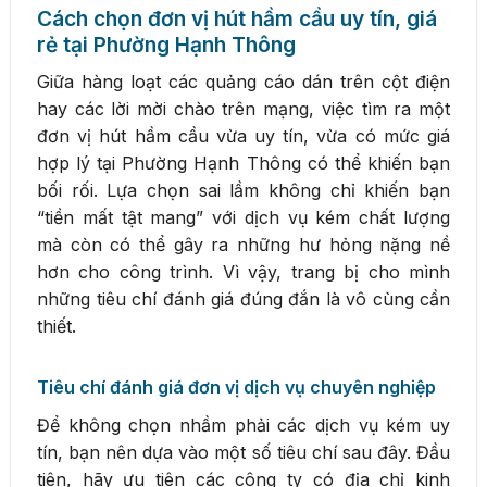
Cách chọn đơn vị hút hầm cầu uy tín, giá
rẻ tại Phường Hạnh Thông
Giữa hàng loạt các quảng cáo dán trên cột điện
hay các lời mời chào trên mạng, việc tìm ra một
đơn vị hút hầm cầu vừa uy tín, vừa có mức giá
hợp lý tại Phường Hạnh Thông có thể khiến bạn
bối rối. Lựa chọn sai lầm không chỉ khiến bạn
“tiền mất tật mang” với dịch vụ kém chất lượng
mà còn có thể gây ra những hư hỏng nặng nề
hơn cho công trình. Vì vậy, trang bị cho mình
những tiêu chí đánh giá đúng đắn là vô cùng cần
thiết.
Tiêu chí đánh giá đơn vị dịch vụ chuyên nghiệp
Để không chọn nhầm phải các dịch vụ kém uy
tín, bạn nên dựa vào một số tiêu chí sau đây. Đầu
tiên, hãy ưu tiên các công ty có địa chỉ kinh