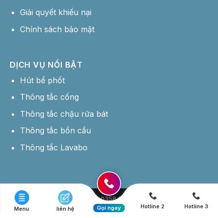
Giải quyết khiếu nại
Chính sách bảo mật
DỊCH VỤ NỔI BẬT
Hút bể phốt
Thông tắc cống
Thông tắc chậu rửa bát
Thông tắc bồn cầu
Thông tắc Lavabo
Hotline: 0358 177 444
Hotline 2
Hotline 3
Copyright 2026 © Hút Bể Phốt Giá Rẻ -
Thiết kế website bởi MDIGI
Gọi ngay
Menu
liên hệ