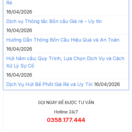
Rẻ
16/04/2026
Dịch vụ Thông tắc Bồn cầu Giá rẻ – Uy tín
16/04/2026
Hướng Dẫn Thông Bồn Cầu Hiệu Quả và An Toàn
16/04/2026
Hút hầm cầu: Quy Trình, Lựa Chọn Dịch Vụ và Cách
Xử Lý Sự Cố
16/04/2026
Dịch Vụ Hút Bể Phốt Giá Rẻ và Uy Tín
16/04/2026
GỌI NGAY ĐỂ ĐƯỢC TƯ VẤN
Hotline 24/7
0358.177.444