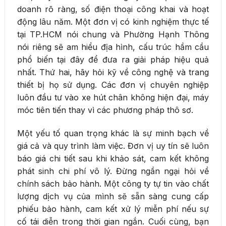
doanh rõ ràng, số điện thoại công khai và hoạt
động lâu năm. Một đơn vị có kinh nghiệm thực tế
tại TP.HCM nói chung và Phường Hạnh Thông
nói riêng sẽ am hiểu địa hình, cấu trúc hầm cầu
phổ biến tại đây để đưa ra giải pháp hiệu quả
nhất. Thứ hai, hãy hỏi kỹ về công nghệ và trang
thiết bị họ sử dụng. Các đơn vị chuyên nghiệp
luôn đầu tư vào xe hút chân không hiện đại, máy
móc tiên tiến thay vì các phương pháp thô sơ.
Một yếu tố quan trọng khác là sự minh bạch về
giá cả và quy trình làm việc. Đơn vị uy tín sẽ luôn
báo giá chi tiết sau khi khảo sát, cam kết không
phát sinh chi phí vô lý. Đừng ngần ngại hỏi về
chính sách bảo hành. Một công ty tự tin vào chất
lượng dịch vụ của mình sẽ sẵn sàng cung cấp
phiếu bảo hành, cam kết xử lý miễn phí nếu sự
cố tái diễn trong thời gian ngắn. Cuối cùng, bạn