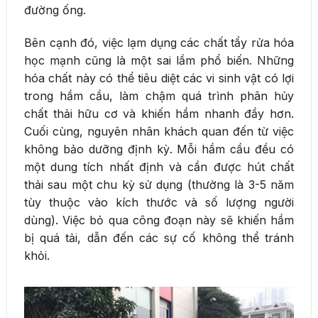
đường ống.
Bên cạnh đó, việc lạm dụng các chất tẩy rửa hóa
học mạnh cũng là một sai lầm phổ biến. Những
hóa chất này có thể tiêu diệt các vi sinh vật có lợi
trong hầm cầu, làm chậm quá trình phân hủy
chất thải hữu cơ và khiến hầm nhanh đầy hơn.
Cuối cùng, nguyên nhân khách quan đến từ việc
không bảo dưỡng định kỳ. Mỗi hầm cầu đều có
một dung tích nhất định và cần được hút chất
thải sau một chu kỳ sử dụng (thường là 3-5 năm
tùy thuộc vào kích thước và số lượng người
dùng). Việc bỏ qua công đoạn này sẽ khiến hầm
bị quá tải, dẫn đến các sự cố không thể tránh
khỏi.