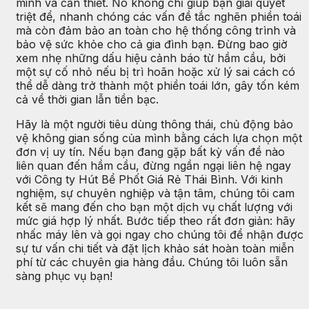
minh và cần thiết. Nó không chỉ giúp bạn giải quyết
triệt để, nhanh chóng các vấn đề tắc nghẽn phiền toái
mà còn đảm bảo an toàn cho hệ thống công trình và
bảo vệ sức khỏe cho cả gia đình bạn. Đừng bao giờ
xem nhẹ những dấu hiệu cảnh báo từ hầm cầu, bởi
một sự cố nhỏ nếu bị trì hoãn hoặc xử lý sai cách có
thể dễ dàng trở thành một phiền toái lớn, gây tốn kém
cả về thời gian lẫn tiền bạc.
Hãy là một người tiêu dùng thông thái, chủ động bảo
vệ không gian sống của mình bằng cách lựa chọn một
đơn vị uy tín. Nếu bạn đang gặp bất kỳ vấn đề nào
liên quan đến hầm cầu, đừng ngần ngại liên hệ ngay
với Công ty Hút Bể Phốt Giá Rẻ Thái Bình. Với kinh
nghiệm, sự chuyên nghiệp và tận tâm, chúng tôi cam
kết sẽ mang đến cho bạn một dịch vụ chất lượng với
mức giá hợp lý nhất. Bước tiếp theo rất đơn giản: hãy
nhấc máy lên và gọi ngay cho chúng tôi để nhận được
sự tư vấn chi tiết và đặt lịch khảo sát hoàn toàn miễn
phí từ các chuyên gia hàng đầu. Chúng tôi luôn sẵn
sàng phục vụ bạn!