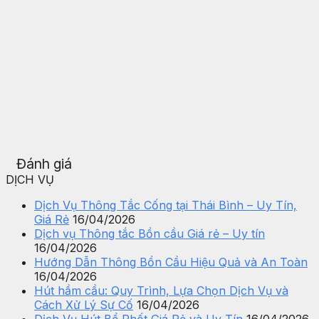
Đánh giá
DỊCH VỤ
Dịch Vụ Thông Tắc Cống tại Thái Bình – Uy Tín,
Giá Rẻ
16/04/2026
Dịch vụ Thông tắc Bồn cầu Giá rẻ – Uy tín
16/04/2026
Hướng Dẫn Thông Bồn Cầu Hiệu Quả và An Toàn
16/04/2026
Hút hầm cầu: Quy Trình, Lựa Chọn Dịch Vụ và
Cách Xử Lý Sự Cố
16/04/2026