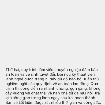
Thứ hai, quy trình làm việc chuyên nghiệp đảm bảo
an toàn và vệ sinh tuyệt đối. Đội ngũ kỹ thuật viên
lành nghề được trang bị đầy đủ đồ bảo hộ, tuân thủ
nghiêm ngặt các quy định về an toàn lao động. Quá
trình thi công diễn ra nhanh chóng, gọn gàng, không
gây vương vãi chất thải và hạn chế tối đa mùi hôi, trả
lại không gian trong lành ngay sau khi hoàn thành.
Bạn sẽ tiết kiệm được rất nhiều thời gian và công sức,