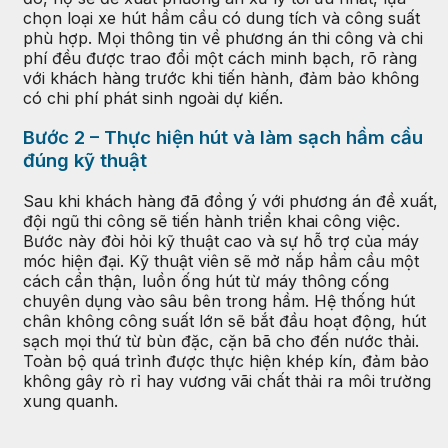
chọn loại xe hút hầm cầu có dung tích và công suất
phù hợp. Mọi thông tin về phương án thi công và chi
phí đều được trao đổi một cách minh bạch, rõ ràng
với khách hàng trước khi tiến hành, đảm bảo không
có chi phí phát sinh ngoài dự kiến.
Bước 2 – Thực hiện hút và làm sạch hầm cầu
đúng kỹ thuật
Sau khi khách hàng đã đồng ý với phương án đề xuất,
đội ngũ thi công sẽ tiến hành triển khai công việc.
Bước này đòi hỏi kỹ thuật cao và sự hỗ trợ của máy
móc hiện đại. Kỹ thuật viên sẽ mở nắp hầm cầu một
cách cẩn thận, luồn ống hút từ máy thông cống
chuyên dụng vào sâu bên trong hầm. Hệ thống hút
chân không công suất lớn sẽ bắt đầu hoạt động, hút
sạch mọi thứ từ bùn đặc, cặn bã cho đến nước thải.
Toàn bộ quá trình được thực hiện khép kín, đảm bảo
không gây rò rỉ hay vương vãi chất thải ra môi trường
xung quanh.