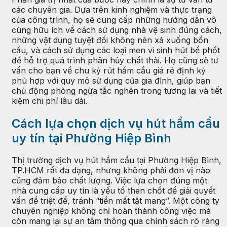
các chuyên gia. Dựa trên kinh nghiệm và thực trạng
của công trình, họ sẽ cung cấp những hướng dẫn vô
cùng hữu ích về cách sử dụng nhà vệ sinh đúng cách,
những vật dụng tuyệt đối không nên xả xuống bồn
cầu, và cách sử dụng các loại men vi sinh hút bể phốt
để hỗ trợ quá trình phân hủy chất thải. Họ cũng sẽ tư
vấn cho bạn về chu kỳ rút hầm cầu giá rẻ định kỳ
phù hợp với quy mô sử dụng của gia đình, giúp bạn
chủ động phòng ngừa tắc nghẽn trong tương lai và tiết
kiệm chi phí lâu dài.
Cách lựa chọn dịch vụ hút hầm cầu
uy tín tại Phường Hiệp Bình
Thị trường dịch vụ hút hầm cầu tại Phường Hiệp Bình,
TP.HCM rất đa dạng, nhưng không phải đơn vị nào
cũng đảm bảo chất lượng. Việc lựa chọn đúng một
nhà cung cấp uy tín là yếu tố then chốt để giải quyết
vấn đề triệt để, tránh “tiền mất tật mang”. Một công ty
chuyên nghiệp không chỉ hoàn thành công việc mà
còn mang lại sự an tâm thông qua chính sách rõ ràng