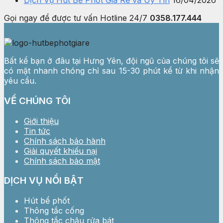
Dịch Vụ Hút Bể Phốt Giá Rẻ và Uy Tín
16/04/2026
Gọi ngay để được tư vấn
Hotline 24/7
0358.177.444
Bất kể bạn ở đâu tại Hưng Yên, đội ngũ của chúng tôi sẽ
có mặt nhanh chóng chỉ sau 15-30 phút kể từ khi nhận
yêu cầu.
VỀ CHÚNG TÔI
Giới thiệu
Tin tức
Chính sách bảo hành
Giải quyết khiếu nại
Chính sách bảo mật
DỊCH VỤ NỔI BẬT
Hút bể phốt
Thông tắc cống
Thông tắc chậu rửa bát