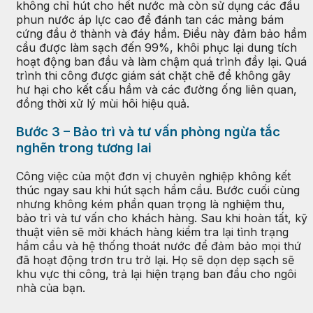
không chỉ hút cho hết nước mà còn sử dụng các đầu
phun nước áp lực cao để đánh tan các mảng bám
cứng đầu ở thành và đáy hầm. Điều này đảm bảo hầm
cầu được làm sạch đến 99%, khôi phục lại dung tích
hoạt động ban đầu và làm chậm quá trình đầy lại. Quá
trình thi công được giám sát chặt chẽ để không gây
hư hại cho kết cấu hầm và các đường ống liên quan,
đồng thời xử lý mùi hôi hiệu quả.
Bước 3 – Bảo trì và tư vấn phòng ngừa tắc
nghẽn trong tương lai
Công việc của một đơn vị chuyên nghiệp không kết
thúc ngay sau khi hút sạch hầm cầu. Bước cuối cùng
nhưng không kém phần quan trọng là nghiệm thu,
bảo trì và tư vấn cho khách hàng. Sau khi hoàn tất, kỹ
thuật viên sẽ mời khách hàng kiểm tra lại tình trạng
hầm cầu và hệ thống thoát nước để đảm bảo mọi thứ
đã hoạt động trơn tru trở lại. Họ sẽ dọn dẹp sạch sẽ
khu vực thi công, trả lại hiện trạng ban đầu cho ngôi
nhà của bạn.