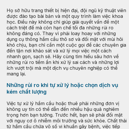
Họ sở hữu trang thiết bị hiện đại, đội ngũ kỹ thuật viên
được đào tạo bài bản và một quy trình làm việc khoa
học. Điều này không chỉ giúp giải quyết vấn đề một
cách triệt để mà còn hạn chế tối đa những rủi ro
không đáng có. Thay vì phải loay hoay với những
dụng cụ thông hầm cầu thô sơ và đối mặt với mùi hôi
khó chịu, bạn chỉ cần một cuộc gọi để các chuyên gia
đến tận nơi khảo sát và xử lý mọi việc một cách
nhanh gọn, sạch sẽ. Hãy cùng tìm hiểu sâu hơn về
những rủi ro tiềm ẩn khi xử lý sai cách và những lợi
ích vượt trội mà một dịch vụ chuyên nghiệp có thể
mang lại.
Những rủi ro khi tự xử lý hoặc chọn dịch vụ
kém chất lượng
Việc tự xử lý hầm cầu hoặc thuê phải những đơn vị
không uy tín có thể dẫn đến nhiều hậu quả nghiêm
trọng hơn bạn tưởng. Trước hết, bạn sẽ phải đối mặt
với nguy cơ ô nhiễm môi trường và sức khỏe. Chất thải
từ hầm cầu chứa vô số vi khuẩn gây bệnh, việc tiếp