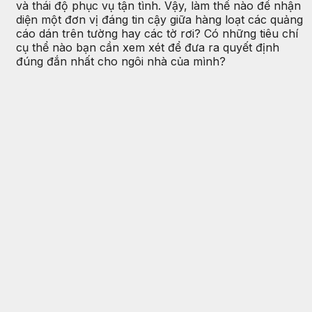
và thái độ phục vụ tận tình. Vậy, làm thế nào để nhận
diện một đơn vị đáng tin cậy giữa hàng loạt các quảng
cáo dán trên tường hay các tờ rơi? Có những tiêu chí
cụ thể nào bạn cần xem xét để đưa ra quyết định
đúng đắn nhất cho ngôi nhà của mình?