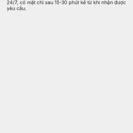
24/7, có mặt chỉ sau 15-30 phút kể từ khi nhận được
yêu cầu.