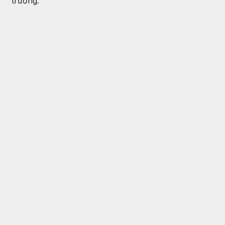
trường.