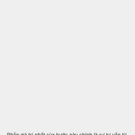
Phần giá trị nhất của bước này chính là sự tư vấn từ