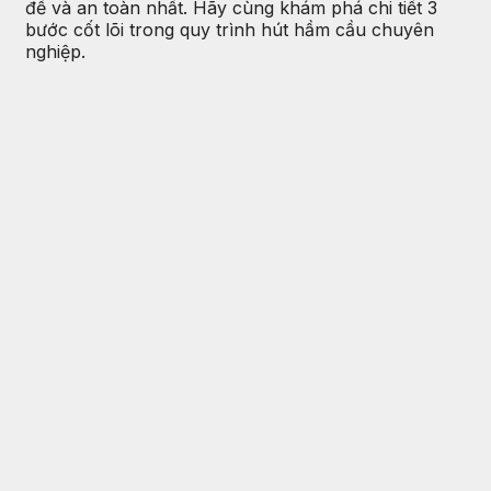
để và an toàn nhất. Hãy cùng khám phá chi tiết 3
bước cốt lõi trong quy trình hút hầm cầu chuyên
nghiệp.