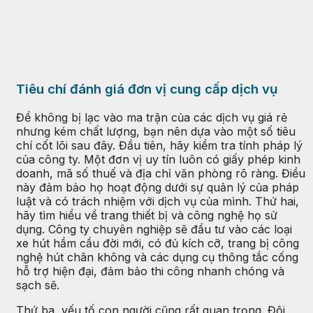
Tiêu chí đánh giá đơn vị cung cấp dịch vụ
Để không bị lạc vào ma trận của các dịch vụ giá rẻ
nhưng kém chất lượng, bạn nên dựa vào một số tiêu
chí cốt lõi sau đây. Đầu tiên, hãy kiểm tra tính pháp lý
của công ty. Một đơn vị uy tín luôn có giấy phép kinh
doanh, mã số thuế và địa chỉ văn phòng rõ ràng. Điều
này đảm bảo họ hoạt động dưới sự quản lý của pháp
luật và có trách nhiệm với dịch vụ của mình. Thứ hai,
hãy tìm hiểu về trang thiết bị và công nghệ họ sử
dụng. Công ty chuyên nghiệp sẽ đầu tư vào các loại
xe hút hầm cầu đời mới, có đủ kích cỡ, trang bị công
nghệ hút chân không và các dụng cụ thông tắc cống
hỗ trợ hiện đại, đảm bảo thi công nhanh chóng và
sạch sẽ.
Thứ ba, yếu tố con người cũng rất quan trọng. Đội