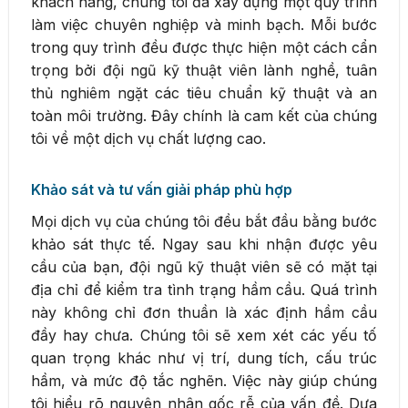
khách hàng, chúng tôi đã xây dựng một quy trình
làm việc chuyên nghiệp và minh bạch. Mỗi bước
trong quy trình đều được thực hiện một cách cẩn
trọng bởi đội ngũ kỹ thuật viên lành nghề, tuân
thủ nghiêm ngặt các tiêu chuẩn kỹ thuật và an
toàn môi trường. Đây chính là cam kết của chúng
tôi về một dịch vụ chất lượng cao.
Khảo sát và tư vấn giải pháp phù hợp
Mọi dịch vụ của chúng tôi đều bắt đầu bằng bước
khảo sát thực tế. Ngay sau khi nhận được yêu
cầu của bạn, đội ngũ kỹ thuật viên sẽ có mặt tại
địa chỉ để kiểm tra tình trạng hầm cầu. Quá trình
này không chỉ đơn thuần là xác định hầm cầu
đầy hay chưa. Chúng tôi sẽ xem xét các yếu tố
quan trọng khác như vị trí, dung tích, cấu trúc
hầm, và mức độ tắc nghẽn. Việc này giúp chúng
tôi hiểu rõ nguyên nhân gốc rễ của vấn đề. Dựa