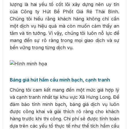
lượng là hai yếu tố cốt lõi xây dựng nên uy tín
của Công ty Hút Bể Phốt Giá Rẻ Thái Bình.
Chúng tôi hiểu rằng khách hàng không chỉ cần
một dịch vụ hiệu quả mà còn muốn cảm thấy an
tâm và tin tưởng. Vì vậy, chúng tôi luôn nỗ lực để
mang đến sự rõ ràng trong mọi giao dịch và sự
bền vững trong từng dịch vụ.
Bảng giá hút hầm cầu minh bạch, cạnh tranh
Chúng tôi cam kết mang đến một mức giá hợp lý
và cạnh tranh nhất tại khu vực Xã Hưng Long. Để
đảm bảo tính minh bạch, bảng giá dịch vụ luôn
được công khai và giải thích rõ ràng cho khách
hàng trước khi thi công. Chi phí sẽ được tính toán
dựa trên các yếu tố thực tế như thể tích hầm cầu