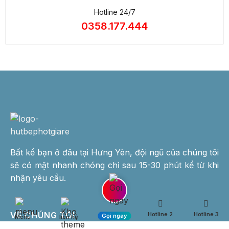
Hotline 24/7
0358.177.444
Bất kể bạn ở đâu tại Hưng Yên, đội ngũ của chúng tôi
sẽ có mặt nhanh chóng chỉ sau 15-30 phút kể từ khi
nhận yêu cầu.
VỀ CHÚNG TÔI
Hotline 2
Hotline 3
Gọi ngay
Menu
liên hệ