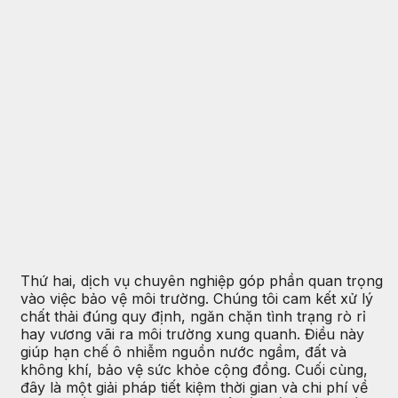
Thứ hai, dịch vụ chuyên nghiệp góp phần quan trọng
vào việc bảo vệ môi trường. Chúng tôi cam kết xử lý
chất thải đúng quy định, ngăn chặn tình trạng rò rỉ
hay vương vãi ra môi trường xung quanh. Điều này
giúp hạn chế ô nhiễm nguồn nước ngầm, đất và
không khí, bảo vệ sức khỏe cộng đồng. Cuối cùng,
đây là một giải pháp tiết kiệm thời gian và chi phí về