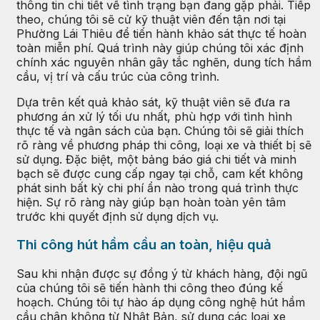
thông tin chi tiết về tình trạng bạn đang gặp phải. Tiếp
theo, chúng tôi sẽ cử kỹ thuật viên đến tận nơi tại
Phường Lái Thiêu để tiến hành khảo sát thực tế hoàn
toàn miễn phí. Quá trình này giúp chúng tôi xác định
chính xác nguyên nhân gây tắc nghẽn, dung tích hầm
cầu, vị trí và cấu trúc của công trình.
Dựa trên kết quả khảo sát, kỹ thuật viên sẽ đưa ra
phương án xử lý tối ưu nhất, phù hợp với tình hình
thực tế và ngân sách của bạn. Chúng tôi sẽ giải thích
rõ ràng về phương pháp thi công, loại xe và thiết bị sẽ
sử dụng. Đặc biệt, một bảng báo giá chi tiết và minh
bạch sẽ được cung cấp ngay tại chỗ, cam kết không
phát sinh bất kỳ chi phí ẩn nào trong quá trình thực
hiện. Sự rõ ràng này giúp bạn hoàn toàn yên tâm
trước khi quyết định sử dụng dịch vụ.
Thi công hút hầm cầu an toàn, hiệu quả
Sau khi nhận được sự đồng ý từ khách hàng, đội ngũ
của chúng tôi sẽ tiến hành thi công theo đúng kế
hoạch. Chúng tôi tự hào áp dụng công nghệ hút hầm
cầu chân không từ Nhật Bản, sử dụng các loại xe