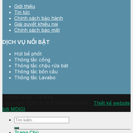
Giới thiệu
Tin tức
Chính sách bảo hành
Giải quyết khiếu nại
Chính sách bảo mật
DỊCH VỤ NỔI BẬT
Hút bể phốt
Thông tắc cống
Thông tắc chậu rửa bát
Thông tắc bồn cầu
Thông tắc Lavabo
Hotline: 0358 177 444
Copyright 2026 © Hút Bể Phốt Giá Rẻ -
Thiết kế website
bởi MDIGI
Trang Chủ