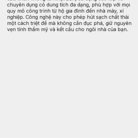
chuyên dụng có dung tích đa dạng, phù hợp với mọi
quy mô công trình từ hộ gia đình đến nhà máy, xí
nghiệp. Công nghệ này cho phép hút sạch chất thải
một cách triệt để mà không cần đục phá, giữ nguyên
vẹn tính thẩm mỹ và kết cấu cho ngôi nhà của bạn.