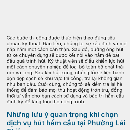
Các bước thi công được thực hiện theo đúng tiêu
chuẩn kỹ thuật. Đầu tiên, chúng tôi sẽ xác định và mở
nắp hầm một cách cẩn thận. Sau đó, đường ống hút
từ xe chuyên dụng sẽ được kết nối vào hầm để bắt
đầu quá trình hút. Kỹ thuật viên sẽ điều khiển lực hút
một cách chuyên nghiệp để loại bỏ toàn bộ chất thải
rắn và lỏng. Sau khi hút xong, chúng tôi sẽ tiến hành
dọn dẹp sạch sẽ khu vực thi công, trả lại không gian
như ban đầu. Cuối cùng, chúng tôi sẽ kiểm tra lại hệ
thống để đảm bảo mọi thứ hoạt động trơn tru, đồng
thời tư vấn cho bạn cách sử dụng và bảo trì hầm cầu
định kỳ để tăng tuổi thọ công trình.
Những lưu ý quan trọng khi chọn
dịch vụ hút hầm cầu tại Phường Lái