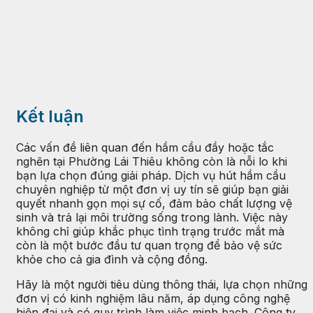
Kết luận
Các vấn đề liên quan đến hầm cầu đầy hoặc tắc
nghẽn tại Phường Lái Thiêu không còn là nỗi lo khi
bạn lựa chọn đúng giải pháp. Dịch vụ hút hầm cầu
chuyên nghiệp từ một đơn vị uy tín sẽ giúp bạn giải
quyết nhanh gọn mọi sự cố, đảm bảo chất lượng vệ
sinh và trả lại môi trường sống trong lành. Việc này
không chỉ giúp khắc phục tình trạng trước mắt mà
còn là một bước đầu tư quan trọng để bảo vệ sức
khỏe cho cả gia đình và cộng đồng.
Hãy là một người tiêu dùng thông thái, lựa chọn những
đơn vị có kinh nghiệm lâu năm, áp dụng công nghệ
hiện đại và có quy trình làm việc minh bạch. Công ty