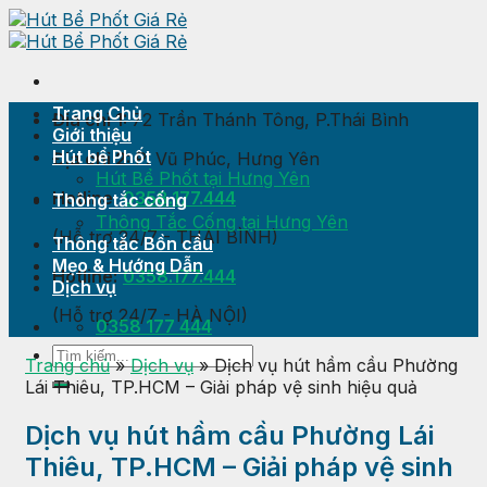
Skip
to
content
Trang Chủ
Địa chỉ 1:
72 Trần Thánh Tông, P.Thái Bình
Giới thiệu
Hút bể Phốt
Địa chỉ 2:
P. Vũ Phúc, Hưng Yên
Hút Bể Phốt tại Hưng Yên
Hotline:
0358.177.444
Thông tắc cống
Thông Tắc Cống tại Hưng Yên
(Hỗ trợ 24/7 - THÁI BÌNH)
Thông tắc Bồn cầu
Mẹo & Hướng Dẫn
Hotline:
0358.177.444
Dịch vụ
(Hỗ trợ 24/7 - HÀ NỘI)
0358 177 444
Trang chủ
»
Dịch vụ
»
Dịch vụ hút hầm cầu Phường
Lái Thiêu, TP.HCM – Giải pháp vệ sinh hiệu quả
Dịch vụ hút hầm cầu Phường Lái
Thiêu, TP.HCM – Giải pháp vệ sinh