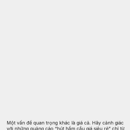
Một vấn đề quan trọng khác là giá cả. Hãy cảnh giác
với những quảng cáo “hút hầm cầu giá siêu rẻ” chỉ từ