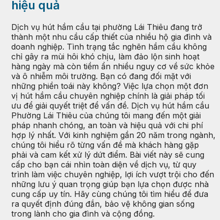
hiệu quả
Dịch vụ hút hầm cầu tại phường Lái Thiêu đang trở
thành một nhu cầu cấp thiết của nhiều hộ gia đình và
doanh nghiệp. Tình trạng tắc nghẽn hầm cầu không
chỉ gây ra mùi hôi khó chịu, làm đảo lộn sinh hoạt
hàng ngày mà còn tiềm ẩn nhiều nguy cơ về sức khỏe
và ô nhiễm môi trường. Bạn có đang đối mặt với
những phiền toái này không? Việc lựa chọn một đơn
vị hút hầm cầu chuyên nghiệp chính là giải pháp tối
ưu để giải quyết triệt để vấn đề. Dịch vụ hút hầm cầu
Phường Lái Thiêu của chúng tôi mang đến một giải
pháp nhanh chóng, an toàn và hiệu quả với chi phí
hợp lý nhất. Với kinh nghiệm gần 20 năm trong ngành,
chúng tôi hiểu rõ từng vấn đề mà khách hàng gặp
phải và cam kết xử lý dứt điểm. Bài viết này sẽ cung
cấp cho bạn cái nhìn toàn diện về dịch vụ, từ quy
trình làm việc chuyên nghiệp, lợi ích vượt trội cho đến
những lưu ý quan trọng giúp bạn lựa chọn được nhà
cung cấp uy tín. Hãy cùng chúng tôi tìm hiểu để đưa
ra quyết định đúng đắn, bảo vệ không gian sống
trong lành cho gia đình và cộng đồng.