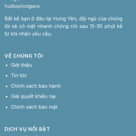
Bất kể bạn ở đâu tại Hưng Yên, đội ngũ của chúng
tôi sẽ có mặt nhanh chóng chỉ sau 15-30 phút kể
từ khi nhận yêu cầu.
VỀ CHÚNG TÔI
Giới thiệu
Tin tức
Chính sách bảo hành
Giải quyết khiếu nại
Chính sách bảo mật
DỊCH VỤ NỔI BẬT