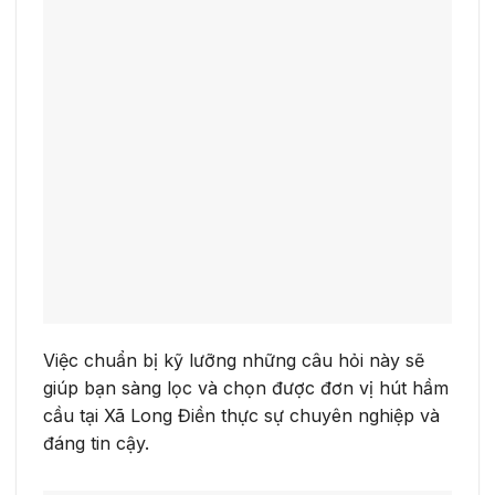
Việc chuẩn bị kỹ lưỡng những câu hỏi này sẽ
giúp bạn sàng lọc và chọn được đơn vị hút hầm
cầu tại Xã Long Điền thực sự chuyên nghiệp và
đáng tin cậy.