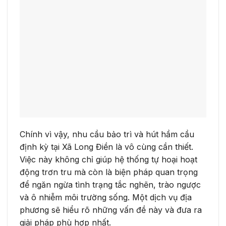
Chính vì vậy, nhu cầu bảo trì và hút hầm cầu
định kỳ tại Xã Long Điền là vô cùng cần thiết.
Việc này không chỉ giúp hệ thống tự hoại hoạt
động trơn tru mà còn là biện pháp quan trọng
để ngăn ngừa tình trạng tắc nghẽn, trào ngược
và ô nhiễm môi trường sống. Một dịch vụ địa
phương sẽ hiểu rõ những vấn đề này và đưa ra
giải pháp phù hợp nhất.