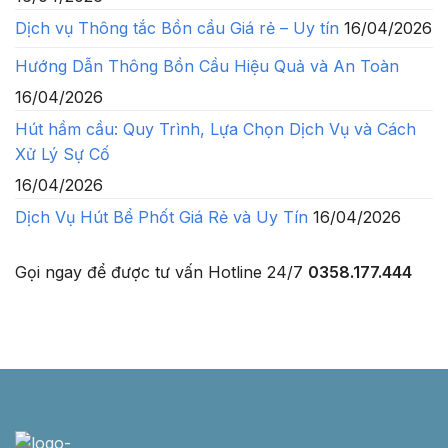
Dịch vụ Thông tắc Bồn cầu Giá rẻ – Uy tín
16/04/2026
Hướng Dẫn Thông Bồn Cầu Hiệu Quả và An Toàn
16/04/2026
Hút hầm cầu: Quy Trình, Lựa Chọn Dịch Vụ và Cách
Xử Lý Sự Cố
16/04/2026
Dịch Vụ Hút Bể Phốt Giá Rẻ và Uy Tín
16/04/2026
Gọi ngay để được tư vấn
Hotline 24/7
0358.177.444