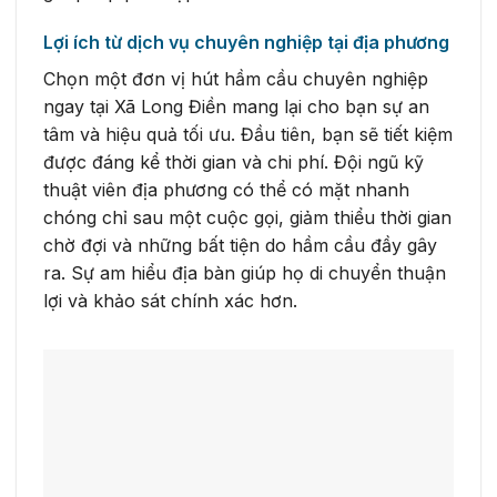
Lợi ích từ dịch vụ chuyên nghiệp tại địa phương
Chọn một đơn vị hút hầm cầu chuyên nghiệp
ngay tại Xã Long Điền mang lại cho bạn sự an
tâm và hiệu quả tối ưu. Đầu tiên, bạn sẽ tiết kiệm
được đáng kể thời gian và chi phí. Đội ngũ kỹ
thuật viên địa phương có thể có mặt nhanh
chóng chỉ sau một cuộc gọi, giảm thiểu thời gian
chờ đợi và những bất tiện do hầm cầu đầy gây
ra. Sự am hiểu địa bàn giúp họ di chuyển thuận
lợi và khảo sát chính xác hơn.