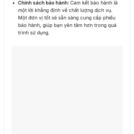
Chính sách bảo hành:
Cam kết bảo hành là
một lời khẳng định về chất lượng dịch vụ.
Một đơn vị tốt sẽ sẵn sàng cung cấp phiếu
bảo hành, giúp bạn yên tâm hơn trong quá
trình sử dụng.