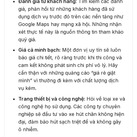
Đánh giá từ khách hàng:
Tìm kiếm các đánh
giá, phản hồi từ những khách hàng đã sử
dụng dịch vụ trước đó trên các nền tảng như
Google Maps hay mạng xã hội. Những nhận
xét thực tế này là nguồn thông tin tham khảo
quý giá.
Giá cả minh bạch:
Một đơn vị uy tín sẽ luôn
báo giá chi tiết, rõ ràng trước khi thi công và
cam kết không phát sinh chi phí vô lý. Hãy
cẩn thận với những quảng cáo “giá rẻ giật
mình” vì thường đi kèm với chất lượng dịch
vụ kém.
Trang thiết bị và công nghệ:
Hỏi về loại xe và
công nghệ họ sử dụng. Các công ty chuyên
nghiệp sẽ đầu tư vào xe hút chân không hiện
đại, đảm bảo hút sạch triệt để và không gây
ô nhiễm.