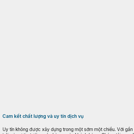
Cam kết chất lượng và uy tín dịch vụ
Uy tín không được xây dựng trong một sớm một chiều. Với gần h