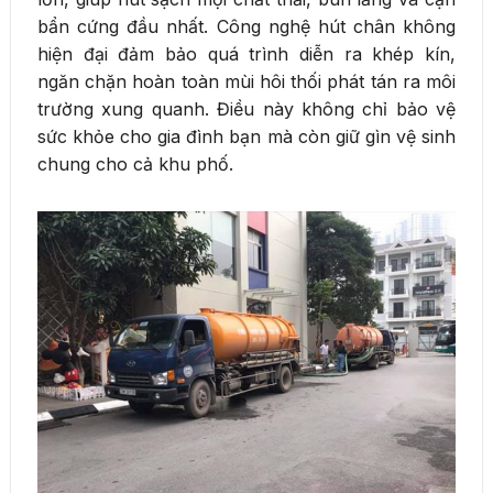
bẩn cứng đầu nhất. Công nghệ hút chân không
hiện đại đảm bảo quá trình diễn ra khép kín,
ngăn chặn hoàn toàn mùi hôi thối phát tán ra môi
trường xung quanh. Điều này không chỉ bảo vệ
sức khỏe cho gia đình bạn mà còn giữ gìn vệ sinh
chung cho cả khu phố.