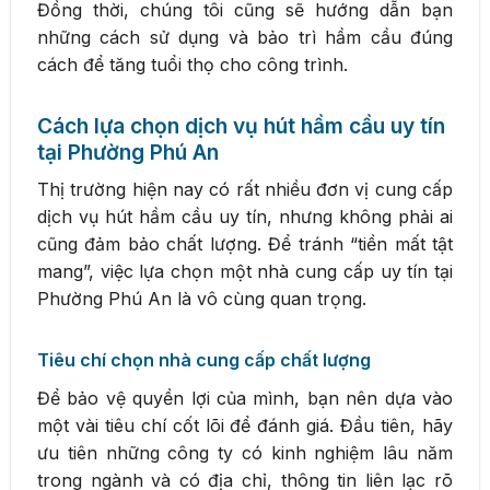
Đồng thời, chúng tôi cũng sẽ hướng dẫn bạn
những cách sử dụng và bảo trì hầm cầu đúng
cách để tăng tuổi thọ cho công trình.
Cách lựa chọn dịch vụ hút hầm cầu uy tín
tại Phường Phú An
Thị trường hiện nay có rất nhiều đơn vị cung cấp
dịch vụ hút hầm cầu uy tín, nhưng không phải ai
cũng đảm bảo chất lượng. Để tránh “tiền mất tật
mang”, việc lựa chọn một nhà cung cấp uy tín tại
Phường Phú An là vô cùng quan trọng.
Tiêu chí chọn nhà cung cấp chất lượng
Để bảo vệ quyền lợi của mình, bạn nên dựa vào
một vài tiêu chí cốt lõi để đánh giá. Đầu tiên, hãy
ưu tiên những công ty có kinh nghiệm lâu năm
trong ngành và có địa chỉ, thông tin liên lạc rõ