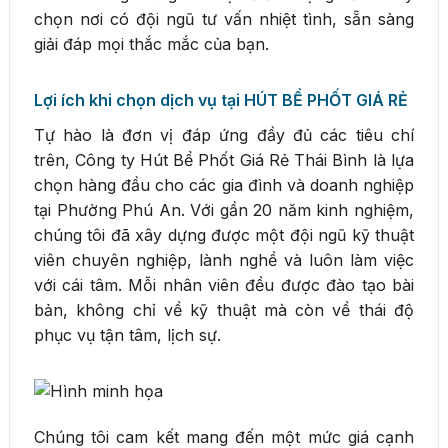
chọn nơi có đội ngũ tư vấn nhiệt tình, sẵn sàng
giải đáp mọi thắc mắc của bạn.
Lợi ích khi chọn dịch vụ tại HÚT BỂ PHỐT GIÁ RẺ
Tự hào là đơn vị đáp ứng đầy đủ các tiêu chí
trên, Công ty Hút Bể Phốt Giá Rẻ Thái Bình là lựa
chọn hàng đầu cho các gia đình và doanh nghiệp
tại Phường Phú An. Với gần 20 năm kinh nghiệm,
chúng tôi đã xây dựng được một đội ngũ kỹ thuật
viên chuyên nghiệp, lành nghề và luôn làm việc
với cái tâm. Mỗi nhân viên đều được đào tạo bài
bản, không chỉ về kỹ thuật mà còn về thái độ
phục vụ tận tâm, lịch sự.
Chúng tôi cam kết mang đến một mức giá cạnh