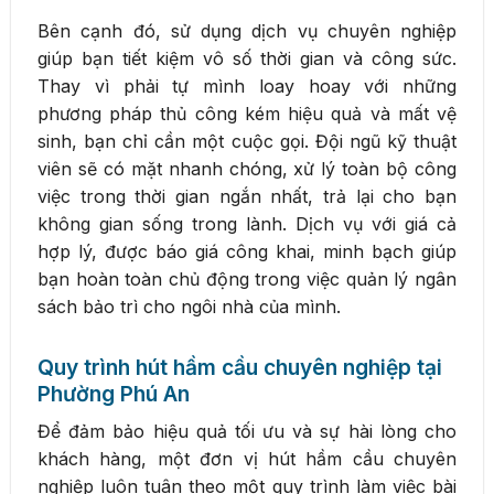
Bên cạnh đó, sử dụng dịch vụ chuyên nghiệp
giúp bạn tiết kiệm vô số thời gian và công sức.
Thay vì phải tự mình loay hoay với những
phương pháp thủ công kém hiệu quả và mất vệ
sinh, bạn chỉ cần một cuộc gọi. Đội ngũ kỹ thuật
viên sẽ có mặt nhanh chóng, xử lý toàn bộ công
việc trong thời gian ngắn nhất, trả lại cho bạn
không gian sống trong lành. Dịch vụ với giá cả
hợp lý, được báo giá công khai, minh bạch giúp
bạn hoàn toàn chủ động trong việc quản lý ngân
sách bảo trì cho ngôi nhà của mình.
Quy trình hút hầm cầu chuyên nghiệp tại
Phường Phú An
Để đảm bảo hiệu quả tối ưu và sự hài lòng cho
khách hàng, một đơn vị hút hầm cầu chuyên
nghiệp luôn tuân theo một quy trình làm việc bài