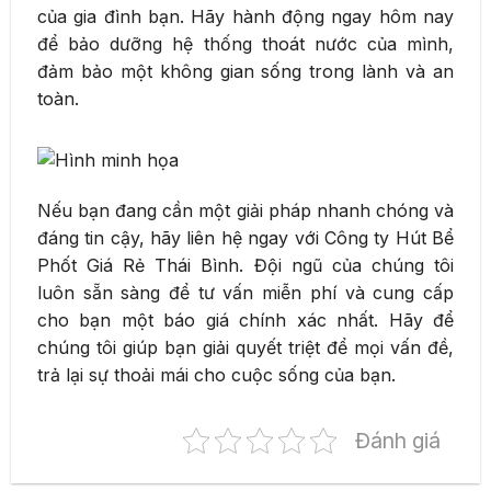
của gia đình bạn. Hãy hành động ngay hôm nay
để bảo dưỡng hệ thống thoát nước của mình,
đảm bảo một không gian sống trong lành và an
toàn.
Nếu bạn đang cần một giải pháp nhanh chóng và
đáng tin cậy, hãy liên hệ ngay với Công ty Hút Bể
Phốt Giá Rẻ Thái Bình. Đội ngũ của chúng tôi
luôn sẵn sàng để tư vấn miễn phí và cung cấp
cho bạn một báo giá chính xác nhất. Hãy để
chúng tôi giúp bạn giải quyết triệt để mọi vấn đề,
trả lại sự thoải mái cho cuộc sống của bạn.
Đánh giá