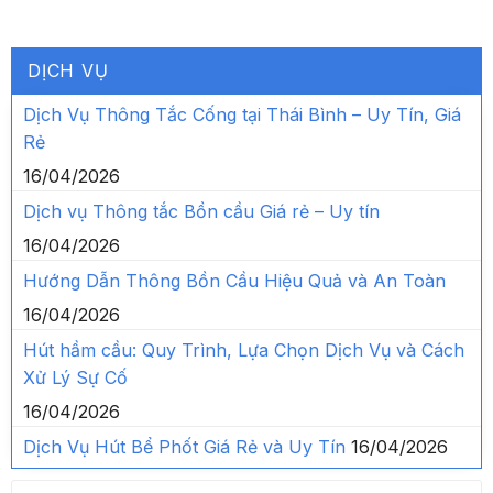
DỊCH VỤ
Dịch Vụ Thông Tắc Cống tại Thái Bình – Uy Tín, Giá
Rẻ
16/04/2026
Dịch vụ Thông tắc Bồn cầu Giá rẻ – Uy tín
16/04/2026
Hướng Dẫn Thông Bồn Cầu Hiệu Quả và An Toàn
16/04/2026
Hút hầm cầu: Quy Trình, Lựa Chọn Dịch Vụ và Cách
Xử Lý Sự Cố
16/04/2026
Dịch Vụ Hút Bể Phốt Giá Rẻ và Uy Tín
16/04/2026