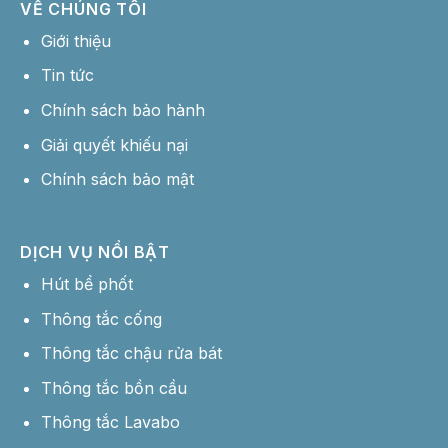
VỀ CHÚNG TÔI
Giới thiệu
Tin tức
Chính sách bảo hành
Giải quyết khiếu nại
Chính sách bảo mật
DỊCH VỤ NỔI BẬT
Hút bể phốt
Thông tắc cống
Thông tắc chậu rửa bát
Thông tắc bồn cầu
Thông tắc Lavabo