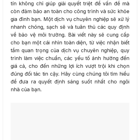
tín không chỉ giúp giải quyết triệt để vấn đề mà
còn đảm bảo an toàn cho công trình và sức khỏe
gia đình bạn. Một dịch vụ chuyên nghiệp sẽ xử lý
nhanh chóng, sạch sẽ và tuân thủ các quy định
về bảo vệ môi trường. Bài viết này sẽ cung cấp
cho bạn một cái nhìn toàn diện, từ việc nhận biết
tầm quan trọng của dịch vụ chuyên nghiệp, quy
trình làm việc chuẩn, các yếu tố ảnh hưởng đến
giá cả, cho đến những lợi ích vượt trội khi chọn
đúng đối tác tin cậy. Hãy cùng chúng tôi tìm hiểu
để đưa ra quyết định sáng suốt nhất cho ngôi
nhà của bạn.