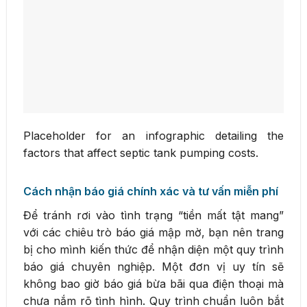
Placeholder for an infographic detailing the
factors that affect septic tank pumping costs.
Cách nhận báo giá chính xác và tư vấn miễn phí
Để tránh rơi vào tình trạng “tiền mất tật mang”
với các chiêu trò báo giá mập mờ, bạn nên trang
bị cho mình kiến thức để nhận diện một quy trình
báo giá chuyên nghiệp. Một đơn vị uy tín sẽ
không bao giờ báo giá bừa bãi qua điện thoại mà
chưa nắm rõ tình hình. Quy trình chuẩn luôn bắt