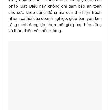
pháp luật. Điều này không chỉ đảm bảo an toàn
cho sức khỏe cộng đồng mà còn thể hiện trách
nhiệm xã hội của doanh nghiệp, giúp bạn yên tâm
rằng mình đang lựa chọn một giải pháp bền vững
và thân thiện với môi trường.