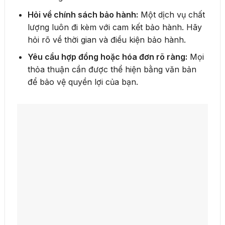
Hỏi về chính sách bảo hành:
Một dịch vụ chất
lượng luôn đi kèm với cam kết bảo hành. Hãy
hỏi rõ về thời gian và điều kiện bảo hành.
Yêu cầu hợp đồng hoặc hóa đơn rõ ràng:
Mọi
thỏa thuận cần được thể hiện bằng văn bản
để bảo vệ quyền lợi của bạn.