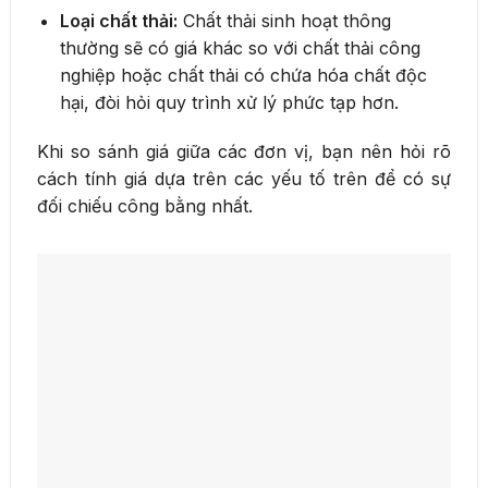
Loại chất thải:
Chất thải sinh hoạt thông
thường sẽ có giá khác so với chất thải công
nghiệp hoặc chất thải có chứa hóa chất độc
hại, đòi hỏi quy trình xử lý phức tạp hơn.
Khi so sánh giá giữa các đơn vị, bạn nên hỏi rõ
cách tính giá dựa trên các yếu tố trên để có sự
đối chiếu công bằng nhất.