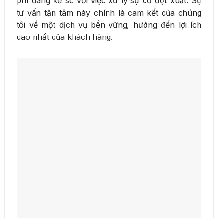
phí đáng kể so với việc xử lý sự cố đột xuất. Sự
tư vấn tận tâm này chính là cam kết của chúng
tôi về một dịch vụ bền vững, hướng đến lợi ích
cao nhất của khách hàng.