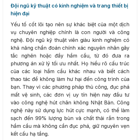
Đội ngũ kỹ thuật có kinh nghiệm và trang thiết bị
hiện đại
Yếu tố cốt lõi tạo nên sự khác biệt của một dịch
vụ chuyên nghiệp chính là con người và công
nghệ. Đội ngũ kỹ thuật viên giàu kinh nghiệm có
khả năng chẩn đoán chính xác nguyên nhân gây
tắc nghẽn hoặc đầy hầm cầu, từ đó đưa ra
phương án xử lý tối ưu nhất. Họ hiểu rõ cấu trúc
của các loại hầm cầu khác nhau và biết cách
thao tác để không làm hư hại đến công trình của
bạn. Thay vì các phương pháp thủ công, đục phá
mất vệ sinh, các đơn vị uy tín hiện nay đầu tư
vào công nghệ hút chân không Nhật Bản. Công
nghệ này sử dụng lực hút cực mạnh, có thể làm
sạch đến 99% lượng bùn và chất thải rắn trong
hầm cầu mà không cần đục phá, giữ nguyên vẹn
kết cấu hạ tầng.