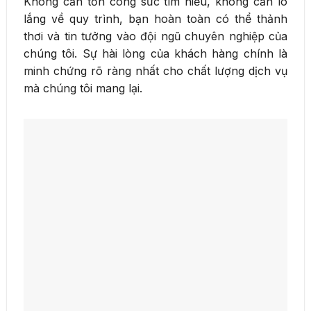
Không cần tốn công sức tìm hiểu, không cần lo
lắng về quy trình, bạn hoàn toàn có thể thảnh
thơi và tin tưởng vào đội ngũ chuyên nghiệp của
chúng tôi. Sự hài lòng của khách hàng chính là
minh chứng rõ ràng nhất cho chất lượng dịch vụ
mà chúng tôi mang lại.