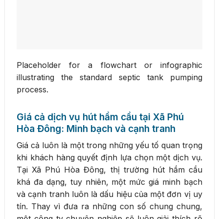
Placeholder for a flowchart or infographic
illustrating the standard septic tank pumping
process.
Giá cả dịch vụ hút hầm cầu tại Xã Phú
Hòa Đông: Minh bạch và cạnh tranh
Giá cả luôn là một trong những yếu tố quan trọng
khi khách hàng quyết định lựa chọn một dịch vụ.
Tại Xã Phú Hòa Đông, thị trường hút hầm cầu
khá đa dạng, tuy nhiên, một mức giá minh bạch
và cạnh tranh luôn là dấu hiệu của một đơn vị uy
tín. Thay vì đưa ra những con số chung chung,
một công ty chuyên nghiệp sẽ luôn giải thích rõ