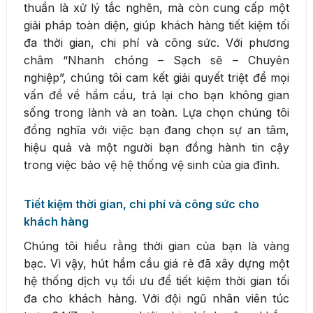
thuần là xử lý tắc nghẽn, mà còn cung cấp một
giải pháp toàn diện, giúp khách hàng tiết kiệm tối
đa thời gian, chi phí và công sức. Với phương
châm “Nhanh chóng – Sạch sẽ – Chuyên
nghiệp”, chúng tôi cam kết giải quyết triệt để mọi
vấn đề về hầm cầu, trả lại cho bạn không gian
sống trong lành và an toàn. Lựa chọn chúng tôi
đồng nghĩa với việc bạn đang chọn sự an tâm,
hiệu quả và một người bạn đồng hành tin cậy
trong việc bảo vệ hệ thống vệ sinh của gia đình.
Tiết kiệm thời gian, chi phí và công sức cho
khách hàng
Chúng tôi hiểu rằng thời gian của bạn là vàng
bạc. Vì vậy, hút hầm cầu giá rẻ đã xây dựng một
hệ thống dịch vụ tối ưu để tiết kiệm thời gian tối
đa cho khách hàng. Với đội ngũ nhân viên túc