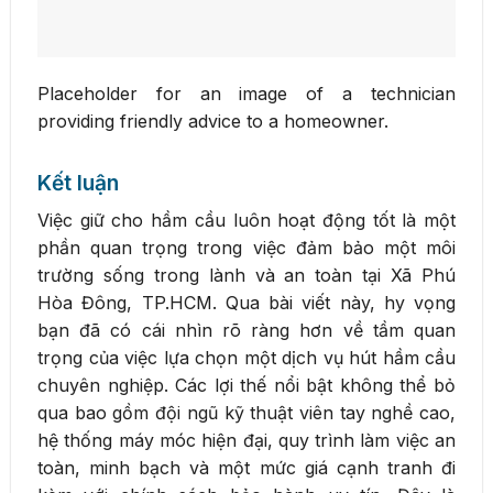
Placeholder for an image of a technician
providing friendly advice to a homeowner.
Kết luận
Việc giữ cho hầm cầu luôn hoạt động tốt là một
phần quan trọng trong việc đảm bảo một môi
trường sống trong lành và an toàn tại Xã Phú
Hòa Đông, TP.HCM. Qua bài viết này, hy vọng
bạn đã có cái nhìn rõ ràng hơn về tầm quan
trọng của việc lựa chọn một dịch vụ hút hầm cầu
chuyên nghiệp. Các lợi thế nổi bật không thể bỏ
qua bao gồm đội ngũ kỹ thuật viên tay nghề cao,
hệ thống máy móc hiện đại, quy trình làm việc an
toàn, minh bạch và một mức giá cạnh tranh đi