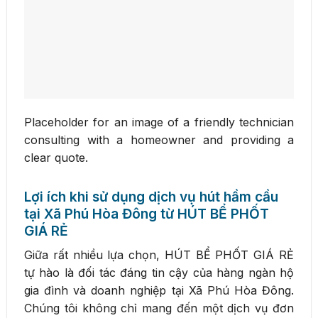
Placeholder for an image of a friendly technician
consulting with a homeowner and providing a
clear quote.
Lợi ích khi sử dụng dịch vụ hút hầm cầu
tại Xã Phú Hòa Đông từ HÚT BỂ PHỐT
GIÁ RẺ
Giữa rất nhiều lựa chọn, HÚT BỂ PHỐT GIÁ RẺ
tự hào là đối tác đáng tin cậy của hàng ngàn hộ
gia đình và doanh nghiệp tại Xã Phú Hòa Đông.
Chúng tôi không chỉ mang đến một dịch vụ đơn