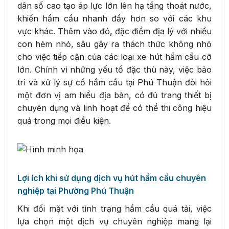
dân số cao tạo áp lực lớn lên hạ tầng thoát nước,
khiến hầm cầu nhanh đầy hơn so với các khu
vực khác. Thêm vào đó, đặc điểm địa lý với nhiều
con hẻm nhỏ, sâu gây ra thách thức không nhỏ
cho việc tiếp cận của các loại xe hút hầm cầu cỡ
lớn. Chính vì những yếu tố đặc thù này, việc bảo
trì và xử lý sự cố hầm cầu tại Phú Thuận đòi hỏi
một đơn vị am hiểu địa bàn, có đủ trang thiết bị
chuyên dụng và linh hoạt để có thể thi công hiệu
quả trong mọi điều kiện.
Lợi ích khi sử dụng dịch vụ hút hầm cầu chuyên
nghiệp tại Phường Phú Thuận
Khi đối mặt với tình trạng hầm cầu quá tải, việc
lựa chọn một dịch vụ chuyên nghiệp mang lại