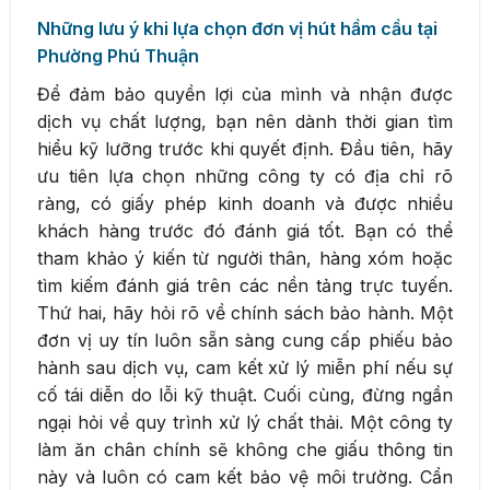
Những lưu ý khi lựa chọn đơn vị hút hầm cầu tại
Phường Phú Thuận
Để đảm bảo quyền lợi của mình và nhận được
dịch vụ chất lượng, bạn nên dành thời gian tìm
hiểu kỹ lưỡng trước khi quyết định. Đầu tiên, hãy
ưu tiên lựa chọn những công ty có địa chỉ rõ
ràng, có giấy phép kinh doanh và được nhiều
khách hàng trước đó đánh giá tốt. Bạn có thể
tham khảo ý kiến từ người thân, hàng xóm hoặc
tìm kiếm đánh giá trên các nền tảng trực tuyến.
Thứ hai, hãy hỏi rõ về chính sách bảo hành. Một
đơn vị uy tín luôn sẵn sàng cung cấp phiếu bảo
hành sau dịch vụ, cam kết xử lý miễn phí nếu sự
cố tái diễn do lỗi kỹ thuật. Cuối cùng, đừng ngần
ngại hỏi về quy trình xử lý chất thải. Một công ty
làm ăn chân chính sẽ không che giấu thông tin
này và luôn có cam kết bảo vệ môi trường. Cẩn