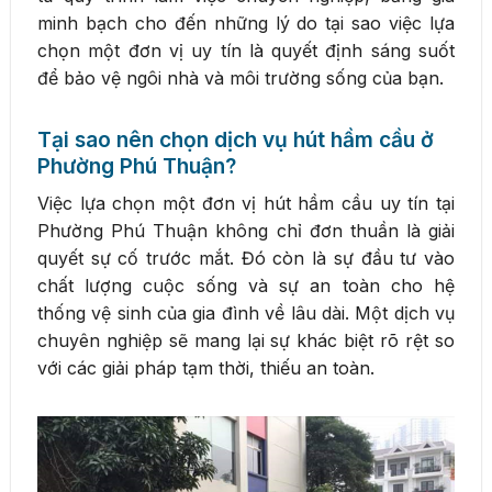
minh bạch cho đến những lý do tại sao việc lựa
chọn một đơn vị uy tín là quyết định sáng suốt
để bảo vệ ngôi nhà và môi trường sống của bạn.
Tại sao nên chọn dịch vụ hút hầm cầu ở
Phường Phú Thuận?
Việc lựa chọn một đơn vị hút hầm cầu uy tín tại
Phường Phú Thuận không chỉ đơn thuần là giải
quyết sự cố trước mắt. Đó còn là sự đầu tư vào
chất lượng cuộc sống và sự an toàn cho hệ
thống vệ sinh của gia đình về lâu dài. Một dịch vụ
chuyên nghiệp sẽ mang lại sự khác biệt rõ rệt so
với các giải pháp tạm thời, thiếu an toàn.