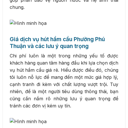
góp phần bảo vệ nguồn nước và hệ sinh thái
chung.
Giá dịch vụ hút hầm cầu Phường Phú
Thuận và các lưu ý quan trọng
Chi phí luôn là một trong những yếu tố được
khách hàng quan tâm hàng đầu khi lựa chọn dịch
vụ hút hầm cầu giá rẻ. Hiểu được điều đó, chúng
tôi luôn nỗ lực để mang đến một mức giá hợp lý,
cạnh tranh đi kèm với chất lượng vượt trội. Tuy
nhiên, để là một người tiêu dùng thông thái, bạn
cũng cần nắm rõ những lưu ý quan trọng để
tránh các đơn vị kém uy tín.