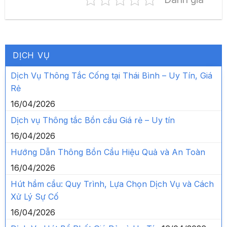
DỊCH VỤ
Dịch Vụ Thông Tắc Cống tại Thái Bình – Uy Tín, Giá
Rẻ
16/04/2026
Dịch vụ Thông tắc Bồn cầu Giá rẻ – Uy tín
16/04/2026
Hướng Dẫn Thông Bồn Cầu Hiệu Quả và An Toàn
16/04/2026
Hút hầm cầu: Quy Trình, Lựa Chọn Dịch Vụ và Cách
Xử Lý Sự Cố
16/04/2026