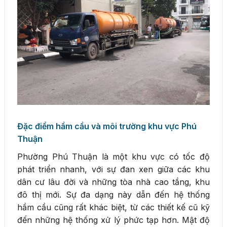
Đặc điểm hầm cầu và môi trường khu vực Phú
Thuận
Phường Phú Thuận là một khu vực có tốc độ
phát triển nhanh, với sự đan xen giữa các khu
dân cư lâu đời và những tòa nhà cao tầng, khu
đô thị mới. Sự đa dạng này dẫn đến hệ thống
hầm cầu cũng rất khác biệt, từ các thiết kế cũ kỹ
đến những hệ thống xử lý phức tạp hơn. Mật độ