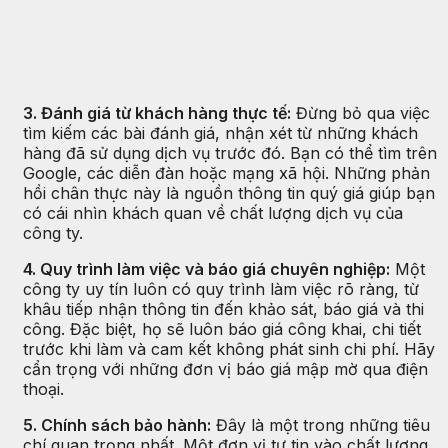
3. Đánh giá từ khách hàng thực tế:
Đừng bỏ qua việc
tìm kiếm các bài đánh giá, nhận xét từ những khách
hàng đã sử dụng dịch vụ trước đó. Bạn có thể tìm trên
Google, các diễn đàn hoặc mạng xã hội. Những phản
hồi chân thực này là nguồn thông tin quý giá giúp bạn
có cái nhìn khách quan về chất lượng dịch vụ của
công ty.
4. Quy trình làm việc và báo giá chuyên nghiệp:
Một
công ty uy tín luôn có quy trình làm việc rõ ràng, từ
khâu tiếp nhận thông tin đến khảo sát, báo giá và thi
công. Đặc biệt, họ sẽ luôn báo giá công khai, chi tiết
trước khi làm và cam kết không phát sinh chi phí. Hãy
cẩn trọng với những đơn vị báo giá mập mờ qua điện
thoại.
5. Chính sách bảo hành:
Đây là một trong những tiêu
chí quan trọng nhất. Một đơn vị tự tin vào chất lượng