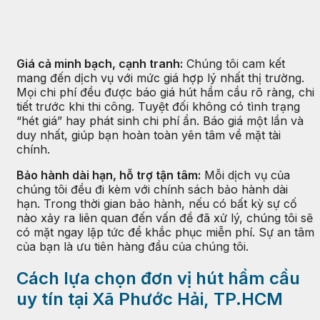
Giá cả minh bạch, cạnh tranh:
Chúng tôi cam kết
mang đến dịch vụ với mức giá hợp lý nhất thị trường.
Mọi chi phí đều được báo giá hút hầm cầu rõ ràng, chi
tiết trước khi thi công. Tuyệt đối không có tình trạng
“hét giá” hay phát sinh chi phí ẩn. Báo giá một lần và
duy nhất, giúp bạn hoàn toàn yên tâm về mặt tài
chính.
Bảo hành dài hạn, hỗ trợ tận tâm:
Mỗi dịch vụ của
chúng tôi đều đi kèm với chính sách bảo hành dài
hạn. Trong thời gian bảo hành, nếu có bất kỳ sự cố
nào xảy ra liên quan đến vấn đề đã xử lý, chúng tôi sẽ
có mặt ngay lập tức để khắc phục miễn phí. Sự an tâm
của bạn là ưu tiên hàng đầu của chúng tôi.
Cách lựa chọn đơn vị hút hầm cầu
uy tín tại Xã Phước Hải, TP.HCM