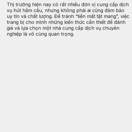
Thị trường hiện nay có rất nhiều đơn vị cung cấp dịch
vụ hút hầm cầu, nhưng không phải ai cũng đảm bảo
uy tín và chất lượng. Để tránh “tiền mất tật mang”, việc
trang bị cho mình những kiến thức cần thiết để đánh
giá và lựa chọn một nhà cung cấp dịch vụ chuyên
nghiệp là vô cùng quan trọng.