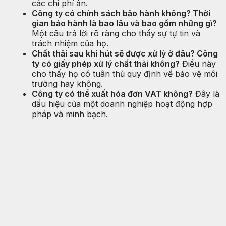
các chi phí ẩn.
Công ty có chính sách bảo hành không? Thời
gian bảo hành là bao lâu và bao gồm những gì?
Một câu trả lời rõ ràng cho thấy sự tự tin và
trách nhiệm của họ.
Chất thải sau khi hút sẽ được xử lý ở đâu? Công
ty có giấy phép xử lý chất thải không?
Điều này
cho thấy họ có tuân thủ quy định về bảo vệ môi
trường hay không.
Công ty có thể xuất hóa đơn VAT không?
Đây là
dấu hiệu của một doanh nghiệp hoạt động hợp
pháp và minh bạch.