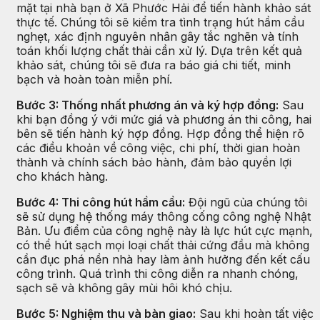
mặt tại nhà bạn ở Xã Phước Hải để tiến hành khảo sát
thực tế. Chúng tôi sẽ kiểm tra tình trạng hút hầm cầu
nghẹt, xác định nguyên nhân gây tắc nghẽn và tính
toán khối lượng chất thải cần xử lý. Dựa trên kết quả
khảo sát, chúng tôi sẽ đưa ra báo giá chi tiết, minh
bạch và hoàn toàn miễn phí.
Bước 3: Thống nhất phương án và ký hợp đồng:
Sau
khi bạn đồng ý với mức giá và phương án thi công, hai
bên sẽ tiến hành ký hợp đồng. Hợp đồng thể hiện rõ
các điều khoản về công việc, chi phí, thời gian hoàn
thành và chính sách bảo hành, đảm bảo quyền lợi
cho khách hàng.
Bước 4: Thi công hút hầm cầu:
Đội ngũ của chúng tôi
sẽ sử dụng hệ thống máy thông cống công nghệ Nhật
Bản. Ưu điểm của công nghệ này là lực hút cực mạnh,
có thể hút sạch mọi loại chất thải cứng đầu mà không
cần đục phá nền nhà hay làm ảnh hưởng đến kết cấu
công trình. Quá trình thi công diễn ra nhanh chóng,
sạch sẽ và không gây mùi hôi khó chịu.
Bước 5: Nghiệm thu và bàn giao:
Sau khi hoàn tất việc