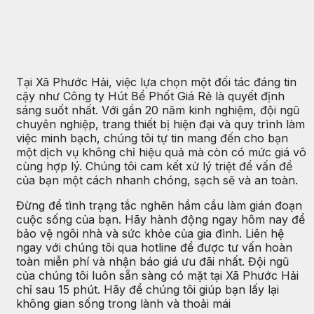
Tại Xã Phước Hải, việc lựa chọn một đối tác đáng tin
cậy như Công ty Hút Bể Phốt Giá Rẻ là quyết định
sáng suốt nhất. Với gần 20 năm kinh nghiệm, đội ngũ
chuyên nghiệp, trang thiết bị hiện đại và quy trình làm
việc minh bạch, chúng tôi tự tin mang đến cho bạn
một dịch vụ không chỉ hiệu quả mà còn có mức giá vô
cùng hợp lý. Chúng tôi cam kết xử lý triệt để vấn đề
của bạn một cách nhanh chóng, sạch sẽ và an toàn.
Đừng để tình trạng tắc nghẽn hầm cầu làm gián đoạn
cuộc sống của bạn. Hãy hành động ngay hôm nay để
bảo vệ ngôi nhà và sức khỏe của gia đình. Liên hệ
ngay với chúng tôi qua hotline để được tư vấn hoàn
toàn miễn phí và nhận báo giá ưu đãi nhất. Đội ngũ
của chúng tôi luôn sẵn sàng có mặt tại Xã Phước Hải
chỉ sau 15 phút. Hãy để chúng tôi giúp bạn lấy lại
không gian sống trong lành và thoải mái