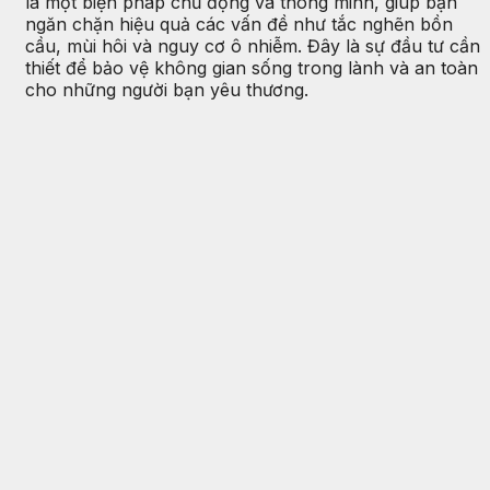
là một biện pháp chủ động và thông minh, giúp bạn
ngăn chặn hiệu quả các vấn đề như tắc nghẽn bồn
cầu, mùi hôi và nguy cơ ô nhiễm. Đây là sự đầu tư cần
thiết để bảo vệ không gian sống trong lành và an toàn
cho những người bạn yêu thương.