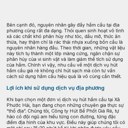
Bên cạnh đó, nguyên nhân gây đầy hầm cầu tại địa
phương cũng rất đa dạng. Thói quen sinh hoạt vô tình
xả các chất khó phân hủy như tóc, dầu mỡ, thức ăn
thừa, hay thậm chí là rác thải nhựa xuống bồn cầu là
nguyên nhân hàng đầu. Theo thời gian, những vật liệu
này tích tụ thành một lớp màng cứng, ngăn chặn sự
phân hủy của vi sinh vật và làm giảm thể tích sử dụng
của hầm. Chính vì vậy, nhu cầu về một dịch vụ hút
hầm cầu giá rẻ không chỉ hút sạch mà còn tư vấn
cách sử dụng hầm cầu hiệu quả là vô cùng cần thiết.
Lợi ích khi sử dụng dịch vụ địa phương
Khi bạn chọn một đơn vị dịch vụ hút hầm cầu tại Xã
Phước Hải, bạn đang chọn những chuyên gia thực sự
“thổ địa”. Chúng tôi, Công ty Hút Bể Phốt Giá Rẻ, tự
hào có đội ngũ am hiểu từng con đường, từng đặc
điểm địa hình của khu vực. Điều này giúp chúng tôi có
mặt chỉ sau 15-20 phút kể từ khi nhận được yêu cầu