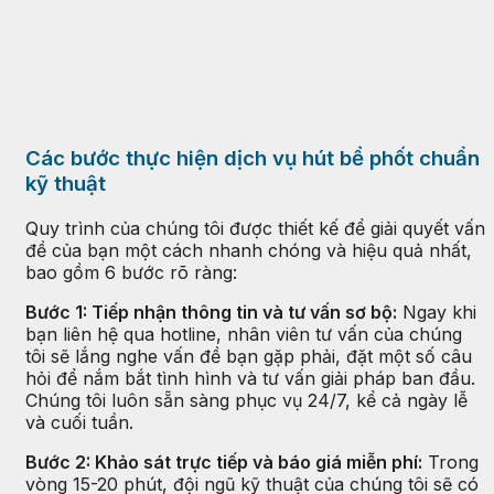
Các bước thực hiện dịch vụ hút bể phốt chuẩn
kỹ thuật
Quy trình của chúng tôi được thiết kế để giải quyết vấn
đề của bạn một cách nhanh chóng và hiệu quả nhất,
bao gồm 6 bước rõ ràng:
Bước 1: Tiếp nhận thông tin và tư vấn sơ bộ:
Ngay khi
bạn liên hệ qua hotline, nhân viên tư vấn của chúng
tôi sẽ lắng nghe vấn đề bạn gặp phải, đặt một số câu
hỏi để nắm bắt tình hình và tư vấn giải pháp ban đầu.
Chúng tôi luôn sẵn sàng phục vụ 24/7, kể cả ngày lễ
và cuối tuần.
Bước 2: Khảo sát trực tiếp và báo giá miễn phí:
Trong
vòng 15-20 phút, đội ngũ kỹ thuật của chúng tôi sẽ có