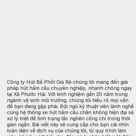
Công ty Hút Bể Phốt Giá Rẻ chúng tôi mang đến giải
pháp hút hầm cầu chuyên nghiệp, nhanh chóng ngay
tại Xã Phước Hải. Với kinh nghiệm gần 20 năm trong
ngành vệ sinh môi trường, chúng tôi hiểu rõ mọi vấn
đề bạn đang gặp phải. Đội ngũ kỹ thuật viên lành nghề
cùng hệ thống xe hút hầm cầu chân không hiện đại sẽ
xử lý triệt để tình trạng tắc nghẽn cống chỉ trong thời
gian ngắn. Bài viết này sẽ cung cấp cho bạn cái nhìn
toàn diện về dịch vụ của chúng tôi, từ quy trình làm