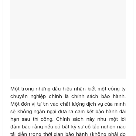
Một trong những dấu hiệu nhận biết một công ty
chuyên nghiệp chính là chính sách bảo hành.
Một đơn vị tự tin vào chất lượng dịch vụ của mình
sẽ không ngần ngại đưa ra cam kết bảo hành dài
hạn sau thi công. Chính sách này như một lời
đảm bảo rằng nếu có bất kỳ sự cố tắc nghẽn nào
tái diễn trong thời gian bảo hành (không phải do