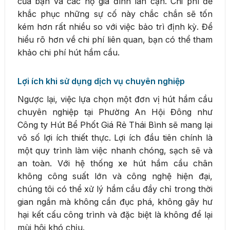
của bạn và các hộ gia đình lân cận. Chi phí để
khắc phục những sự cố này chắc chắn sẽ tốn
kém hơn rất nhiều so với việc bảo trì định kỳ. Để
hiểu rõ hơn về chi phí liên quan, bạn có thể tham
khảo chi phí hút hầm cầu.
Lợi ích khi sử dụng dịch vụ chuyên nghiệp
Ngược lại, việc lựa chọn một đơn vị hút hầm cầu
chuyên nghiệp tại Phường An Hội Đông như
Công ty Hút Bể Phốt Giá Rẻ Thái Bình sẽ mang lại
vô số lợi ích thiết thực. Lợi ích đầu tiên chính là
một quy trình làm việc nhanh chóng, sạch sẽ và
an toàn. Với hệ thống xe hút hầm cầu chân
không công suất lớn và công nghệ hiện đại,
chúng tôi có thể xử lý hầm cầu đầy chỉ trong thời
gian ngắn mà không cần đục phá, không gây hư
hại kết cấu công trình và đặc biệt là không để lại
mùi hôi khó chịu.