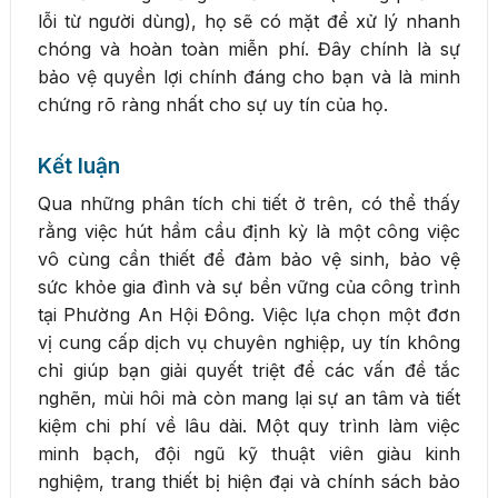
lỗi từ người dùng), họ sẽ có mặt để xử lý nhanh
chóng và hoàn toàn miễn phí. Đây chính là sự
bảo vệ quyền lợi chính đáng cho bạn và là minh
chứng rõ ràng nhất cho sự uy tín của họ.
Kết luận
Qua những phân tích chi tiết ở trên, có thể thấy
rằng việc hút hầm cầu định kỳ là một công việc
vô cùng cần thiết để đảm bảo vệ sinh, bảo vệ
sức khỏe gia đình và sự bền vững của công trình
tại Phường An Hội Đông. Việc lựa chọn một đơn
vị cung cấp dịch vụ chuyên nghiệp, uy tín không
chỉ giúp bạn giải quyết triệt để các vấn đề tắc
nghẽn, mùi hôi mà còn mang lại sự an tâm và tiết
kiệm chi phí về lâu dài. Một quy trình làm việc
minh bạch, đội ngũ kỹ thuật viên giàu kinh
nghiệm, trang thiết bị hiện đại và chính sách bảo