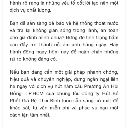
hành rõ ràng là những yếu tố cốt lõi tạo nên một
dịch vụ chất lượng.
Bạn đã sẵn sàng để bảo vệ hệ thống thoát nước
và trả lại không gian sống trong lành, an toàn
cho gia đình mình chưa? Đừng để tình trạng hầm
cầu đầy trở thành nỗi ám ảnh hàng ngày. Hãy
hành động ngay hôm nay để ngăn chặn những
rủi ro không đáng có.
Nếu bạn đang cần một giải pháp nhanh chóng,
hiệu quả và chuyên nghiệp, đừng ngần ngại liên
hệ ngay với dịch vụ hút hầm cầu Phường An Hội
Đông, TP.HCM của chúng tôi. Công ty Hút Bể
Phốt Giá Rẻ Thái Bình luôn sẵn sàng có mặt để
khảo sát, tư vấn miễn phí và phục vụ bạn một
cách tận tâm nhất.