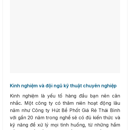
Kinh nghiệm và đội ngũ kỹ thuật chuyên nghiệp
Kinh nghiệm là yếu tố hàng đầu bạn nên cân
nhắc. Một công ty có thâm niên hoạt động lâu
năm như Công ty Hút Bể Phốt Giá Rẻ Thái Bình
với gần 20 năm trong nghề sẽ có đủ kiến thức và
kỹ năng để xử lý mọi tình huống, từ những hầm