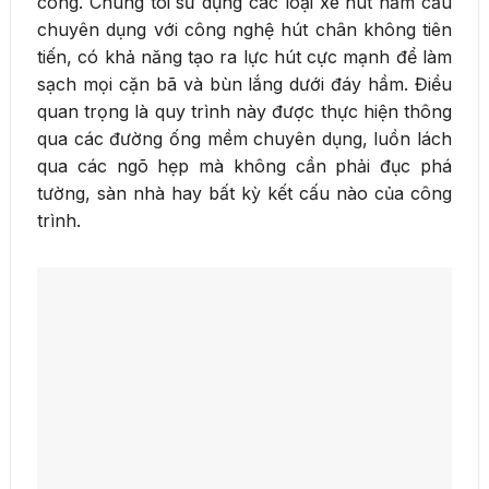
công. Chúng tôi sử dụng các loại xe hút hầm cầu
chuyên dụng với công nghệ hút chân không tiên
tiến, có khả năng tạo ra lực hút cực mạnh để làm
sạch mọi cặn bã và bùn lắng dưới đáy hầm. Điều
quan trọng là quy trình này được thực hiện thông
qua các đường ống mềm chuyên dụng, luồn lách
qua các ngõ hẹp mà không cần phải đục phá
tường, sàn nhà hay bất kỳ kết cấu nào của công
trình.