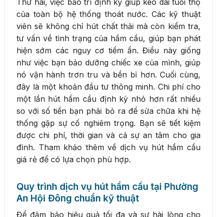
Thứ hai, việc bảo trì định kỳ giúp kéo dài tuổi thọ
của toàn bộ hệ thống thoát nước. Các kỹ thuật
viên sẽ không chỉ hút chất thải mà còn kiểm tra,
tư vấn về tình trạng của hầm cầu, giúp bạn phát
hiện sớm các nguy cơ tiềm ẩn. Điều này giống
như việc bạn bảo dưỡng chiếc xe của mình, giúp
nó vận hành trơn tru và bền bỉ hơn. Cuối cùng,
đây là một khoản đầu tư thông minh. Chi phí cho
một lần hút hầm cầu định kỳ nhỏ hơn rất nhiều
so với số tiền bạn phải bỏ ra để sửa chữa khi hệ
thống gặp sự cố nghiêm trọng. Bạn sẽ tiết kiệm
được chi phí, thời gian và cả sự an tâm cho gia
đình. Tham khảo thêm về dịch vụ hút hầm cầu
giá rẻ để có lựa chọn phù hợp.
Quy trình dịch vụ hút hầm cầu tại Phường
An Hội Đông chuẩn kỹ thuật
Để đảm bảo hiệu quả tối đa và sự hài lòng cho