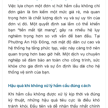
Việc lựa chọn một đơn vị hút hầm cầu không chỉ
đơn giản là tìm kiếm một mức giá rẻ, mà quan
trọng hơn là chất lượng dịch vụ và sự uy tín của
đơn vị đó. Một quyết định sai lầm có thể khiến
bạn “tiền mất tật mang”, gây ra nhiều hệ lụy
nghiêm trọng hơn so với vấn đề ban đầu. Tại
Phường An Hội Đông, nơi mật độ dân cư cao và
hệ thống hạ tầng phức tạp, việc này càng trở nên
quan trọng hơn bao giờ hết. Một dịch vụ chuyên
nghiệp sẽ đảm bảo an toàn cho công trình, sức
khỏe cho gia đình và sự ổn định lâu dài cho hệ
thống vệ sinh của bạn.
Hậu quả khi không xử lý hầm cầu đúng cách
Khi hầm cầu không được xử lý kịp thời và đúng
kỹ thuật, những hậu quả tiêu cực là điều khó
tránh khỏi. Đầu tiên và dễ nhận thấy nhất chính