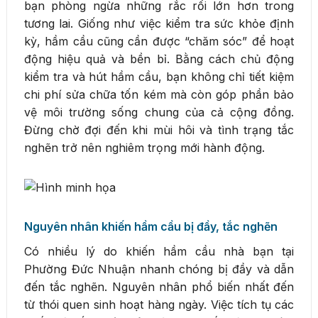
bạn phòng ngừa những rắc rối lớn hơn trong
tương lai. Giống như việc kiểm tra sức khỏe định
kỳ, hầm cầu cũng cần được “chăm sóc” để hoạt
động hiệu quả và bền bỉ. Bằng cách chủ động
kiểm tra và hút hầm cầu, bạn không chỉ tiết kiệm
chi phí sửa chữa tốn kém mà còn góp phần bảo
vệ môi trường sống chung của cả cộng đồng.
Đừng chờ đợi đến khi mùi hôi và tình trạng tắc
nghẽn trở nên nghiêm trọng mới hành động.
Nguyên nhân khiến hầm cầu bị đầy, tắc nghẽn
Có nhiều lý do khiến hầm cầu nhà bạn tại
Phường Đức Nhuận nhanh chóng bị đầy và dẫn
đến tắc nghẽn. Nguyên nhân phổ biến nhất đến
từ thói quen sinh hoạt hàng ngày. Việc tích tụ các