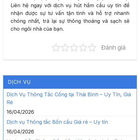
Liên hệ ngay với dịch vụ hút hầm cầu uy tín để
nhận được sự tư vấn tận tình và hỗ trợ nhanh
chóng nhất, trả lại sự thông thoáng và sạch sẽ
cho ngôi nhà của bạn.
Đánh giá
DỊCH VỤ
Dịch Vụ Thông Tắc Cống tại Thái Bình – Uy Tín, Giá
Rẻ
16/04/2026
Dịch vụ Thông tắc Bồn cầu Giá rẻ – Uy tín
16/04/2026