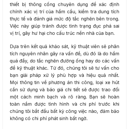
thiết bị thông cống chuyên dụng để xác định
chính xác vị trí của hầm cầu, kiểm tra dung tích
thực tế và đánh giá mức độ tắc nghẽn bên trong.
Việc này giúp tránh được tình trạng đục phá sai
vị trí, gây hư hại cho cấu trúc nền nhà của bạn.
Dựa trên kết quả khảo sát, kỹ thuật viên sẽ phân
tích nguyên nhân gây ra vấn đề, dù đó là do hầm
quá đầy, do tắc nghẽn đường ống hay do các vấn
đề kỹ thuật khác. Từ đó, chúng tôi sẽ tư vấn cho
bạn giải pháp xử lý phù hợp và hiệu quả nhất.
Mọi thông tin về phương án thi công, loại xe hút
cần sử dụng và báo giá chi tiết sẽ được trao đổi
một cách minh bạch và rõ ràng. Bạn sẽ hoàn
toàn nắm được tình hình và chi phí trước khi
chúng tôi bắt đầu bất kỳ công việc nào, đảm bảo
không có chi phí phát sinh bất ngờ.