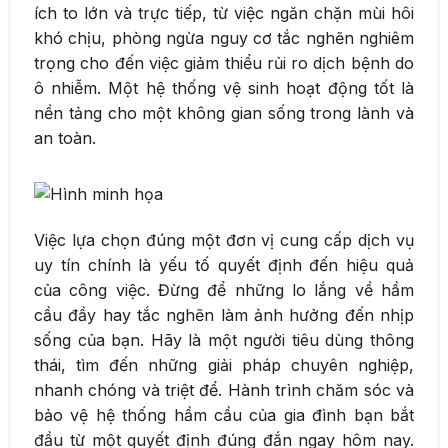
ích to lớn và trực tiếp, từ việc ngăn chặn mùi hôi
khó chịu, phòng ngừa nguy cơ tắc nghẽn nghiêm
trọng cho đến việc giảm thiểu rủi ro dịch bệnh do
ô nhiễm. Một hệ thống vệ sinh hoạt động tốt là
nền tảng cho một không gian sống trong lành và
an toàn.
Việc lựa chọn đúng một đơn vị cung cấp dịch vụ
uy tín chính là yếu tố quyết định đến hiệu quả
của công việc. Đừng để những lo lắng về hầm
cầu đầy hay tắc nghẽn làm ảnh hưởng đến nhịp
sống của bạn. Hãy là một người tiêu dùng thông
thái, tìm đến những giải pháp chuyên nghiệp,
nhanh chóng và triệt để. Hành trình chăm sóc và
bảo vệ hệ thống hầm cầu của gia đình bạn bắt
đầu từ một quyết định đúng đắn ngay hôm nay.