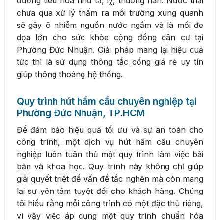
đường tiêu hóa như tả, lỵ, thương hàn. Nước thải
chưa qua xử lý thấm ra môi trường xung quanh
sẽ gây ô nhiễm nguồn nước ngầm và là mối đe
dọa lớn cho sức khỏe cộng đồng dân cư tại
Phường Đức Nhuận. Giải pháp mang lại hiệu quả
tức thì là sử dụng thông tắc cống giá rẻ uy tín
giúp thông thoáng hệ thống.
Quy trình hút hầm cầu chuyên nghiệp tại
Phường Đức Nhuận, TP.HCM
Để đảm bảo hiệu quả tối ưu và sự an toàn cho
công trình, một dịch vụ hút hầm cầu chuyên
nghiệp luôn tuân thủ một quy trình làm việc bài
bản và khoa học. Quy trình này không chỉ giúp
giải quyết triệt để vấn đề tắc nghẽn mà còn mang
lại sự yên tâm tuyệt đối cho khách hàng. Chúng
tôi hiểu rằng mỗi công trình có một đặc thù riêng,
vì vậy việc áp dụng một quy trình chuẩn hóa