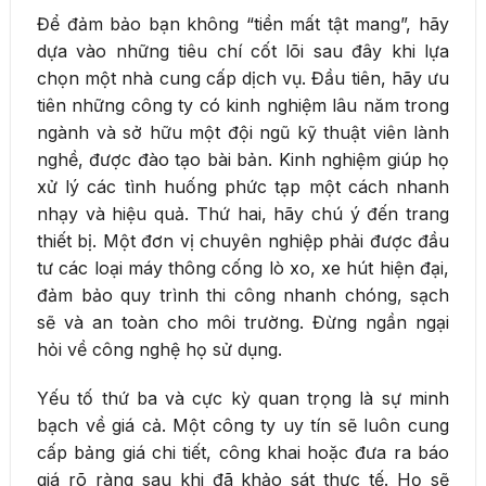
Để đảm bảo bạn không “tiền mất tật mang”, hãy
dựa vào những tiêu chí cốt lõi sau đây khi lựa
chọn một nhà cung cấp dịch vụ. Đầu tiên, hãy ưu
tiên những công ty có kinh nghiệm lâu năm trong
ngành và sở hữu một đội ngũ kỹ thuật viên lành
nghề, được đào tạo bài bản. Kinh nghiệm giúp họ
xử lý các tình huống phức tạp một cách nhanh
nhạy và hiệu quả. Thứ hai, hãy chú ý đến trang
thiết bị. Một đơn vị chuyên nghiệp phải được đầu
tư các loại máy thông cống lò xo, xe hút hiện đại,
đảm bảo quy trình thi công nhanh chóng, sạch
sẽ và an toàn cho môi trường. Đừng ngần ngại
hỏi về công nghệ họ sử dụng.
Yếu tố thứ ba và cực kỳ quan trọng là sự minh
bạch về giá cả. Một công ty uy tín sẽ luôn cung
cấp bảng giá chi tiết, công khai hoặc đưa ra báo
giá rõ ràng sau khi đã khảo sát thực tế. Họ sẽ