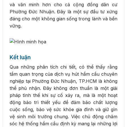
và văn minh hơn cho cả cộng đồng dân cư
Phường Đức Nhuận. Đây là một sự đầu tư xứng
đáng cho một không gian sống trong lành và bền
vững.
Kết luận
Qua những phân tích chi tiết, có thể thấy rằng
tầm quan trọng của dịch vụ hút hầm cầu chuyên
nghiệp tại Phường Đức Nhuận, TP.HCM là không
thể phủ nhận. Đây không đơn thuần là một giải
pháp tình thế khi sự cố xảy ra, mà là một hoạt
động bảo trì thiết yếu để đảm bảo chất lượng
cuộc sống, bảo vệ sức khỏe gia đình và giữ gìn
vệ sinh môi trường chung. Việc chủ động chăm
sóc hệ thống hầm cầu định kỳ mang lại những lợi