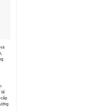
 và
h,
ng
n
 tế
n cấp
tưởng