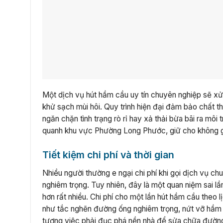
Một dịch vụ hút hầm cầu uy tín chuyên nghiệp sẽ xử 
khử sạch mùi hôi. Quy trình hiện đại đảm bảo chất 
ngăn chặn tình trạng rò rỉ hay xả thải bừa bãi ra mô
quanh khu vực Phường Long Phước, giữ cho không gia
Tiết kiệm chi phí và thời gian
Nhiều người thường e ngại chi phí khi gọi dịch vụ ch
nghiêm trọng. Tuy nhiên, đây là một quan niệm sai lầm
hơn rất nhiều. Chi phí cho một lần hút hầm cầu theo 
như tắc nghẽn đường ống nghiêm trọng, nứt vỡ hầm 
tượng việc phải đục phá nền nhà để sửa chữa đườn