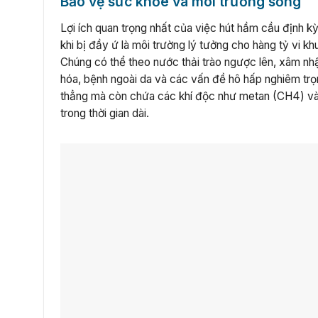
Bảo vệ sức khỏe và môi trường sống
Lợi ích quan trọng nhất của việc hút hầm cầu định 
khi bị đầy ứ là môi trường lý tưởng cho hàng tỷ vi khu
Chúng có thể theo nước thải trào ngược lên, xâm nhậ
hóa, bệnh ngoài da và các vấn đề hô hấp nghiêm trọn
thẳng mà còn chứa các khí độc như metan (CH4) và h
trong thời gian dài.