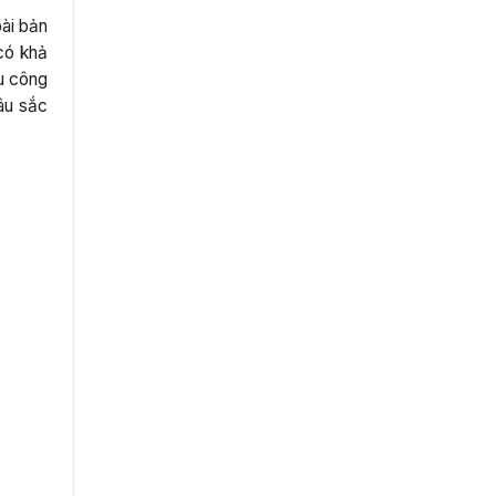
bài bản
có khả
u công
âu sắc