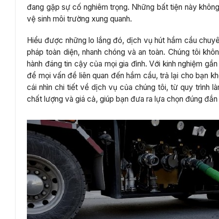
đang gặp sự cố nghiêm trọng. Những bất tiện này khôn
vệ sinh môi trường xung quanh.
Hiểu được những lo lắng đó, dịch vụ hút hầm cầu chuy
pháp toàn diện, nhanh chóng và an toàn. Chúng tôi khô
hành đáng tin cậy của mọi gia đình. Với kinh nghiệm gần 
để mọi vấn đề liên quan đến hầm cầu, trả lại cho bạn kh
cái nhìn chi tiết về dịch vụ của chúng tôi, từ quy trìn
chất lượng và giá cả, giúp bạn đưa ra lựa chọn đúng đắn