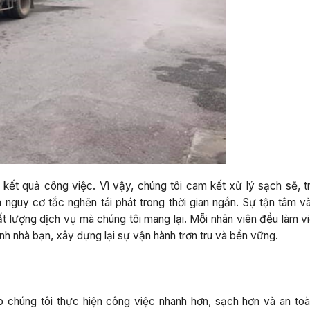
 kết quả công việc. Vì vậy, chúng tôi cam kết xử lý sạch sẽ, tr
nguy cơ tắc nghẽn tái phát trong thời gian ngắn. Sự tận tâm và
ất lượng dịch vụ mà chúng tôi mang lại. Mỗi nhân viên đều làm v
inh nhà bạn, xây dựng lại sự vận hành trơn tru và bền vững.
úp chúng tôi thực hiện công việc nhanh hơn, sạch hơn và an toà