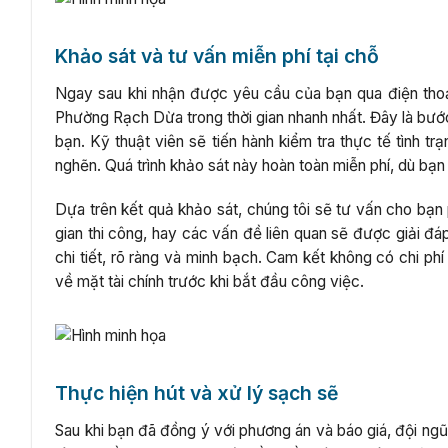
Khảo sát và tư vấn miễn phí tại chỗ
Ngay sau khi nhận được yêu cầu của bạn qua điện thoại
Phường Rạch Dừa trong thời gian nhanh nhất. Đây là bước
bạn. Kỹ thuật viên sẽ tiến hành kiểm tra thực tế tình t
nghẽn. Quá trình khảo sát này hoàn toàn miễn phí, dù bạ
Dựa trên kết quả khảo sát, chúng tôi sẽ tư vấn cho bạn
gian thi công, hay các vấn đề liên quan sẽ được giải đ
chi tiết, rõ ràng và minh bạch. Cam kết không có chi phí
về mặt tài chính trước khi bắt đầu công việc.
Thực hiện hút và xử lý sạch sẽ
Sau khi bạn đã đồng ý với phương án và báo giá, đội ngũ