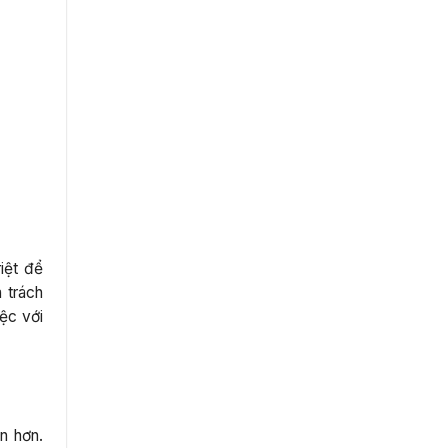
iệt để
 trách
iệc với
n hơn.