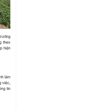
trường
g theo
p hiện
nh làm
g việc,
ông tin