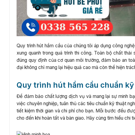
Quy trình hút hầm cầu của chúng tôi áp dụng công nghệ k
xung quanh trong quá trình thi công. Toàn bộ chất thải
đúng quy định của cơ quan môi trường, đảm bảo an toà
đại không chỉ mang lại hiệu quả cao mà còn thể hiện trá
Quy trình hút hầm cầu chuẩn kỹ
Để đảm bảo chất lượng dịch vụ và mang lại sự minh bạc
việc chuyên nghiệp, tuân thủ các tiêu chuẩn kỹ thuật ngh
tiết kiệm thời gian và chi phí cho bạn. Mỗi bước đều đượ
cho đến khi hoàn tất và bàn giao. Hãy cùng tìm hiểu chi t