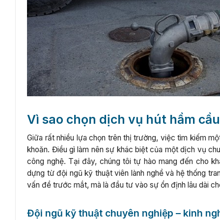
Vì sao chọn dịch vụ hút hầm cầ
Giữa rất nhiều lựa chọn trên thị trường, việc tìm kiếm m
khoăn. Điều gì làm nên sự khác biệt của một dịch vụ ch
công nghệ. Tại đây, chúng tôi tự hào mang đến cho k
dựng từ đội ngũ kỹ thuật viên lành nghề và hệ thống trang
vấn đề trước mắt, mà là đầu tư vào sự ổn định lâu dài ch
Đội ngũ kỹ thuật chuyên nghiệp – kinh ng