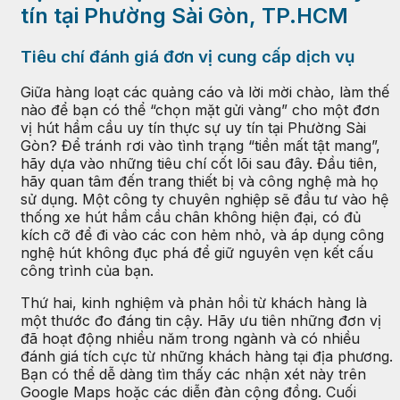
tín tại Phường Sài Gòn, TP.HCM
Tiêu chí đánh giá đơn vị cung cấp dịch vụ
Giữa hàng loạt các quảng cáo và lời mời chào, làm thế
nào để bạn có thể “chọn mặt gửi vàng” cho một đơn
vị hút hầm cầu uy tín thực sự uy tín tại Phường Sài
Gòn? Để tránh rơi vào tình trạng “tiền mất tật mang”,
hãy dựa vào những tiêu chí cốt lõi sau đây. Đầu tiên,
hãy quan tâm đến trang thiết bị và công nghệ mà họ
sử dụng. Một công ty chuyên nghiệp sẽ đầu tư vào hệ
thống xe hút hầm cầu chân không hiện đại, có đủ
kích cỡ để đi vào các con hẻm nhỏ, và áp dụng công
nghệ hút không đục phá để giữ nguyên vẹn kết cấu
công trình của bạn.
Thứ hai, kinh nghiệm và phản hồi từ khách hàng là
một thước đo đáng tin cậy. Hãy ưu tiên những đơn vị
đã hoạt động nhiều năm trong ngành và có nhiều
đánh giá tích cực từ những khách hàng tại địa phương.
Bạn có thể dễ dàng tìm thấy các nhận xét này trên
Google Maps hoặc các diễn đàn cộng đồng. Cuối