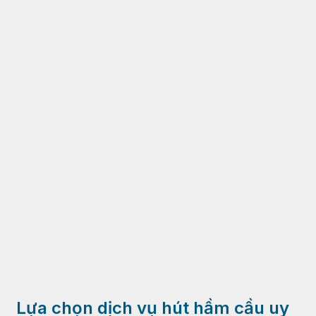
Lựa chọn dịch vụ hút hầm cầu uy