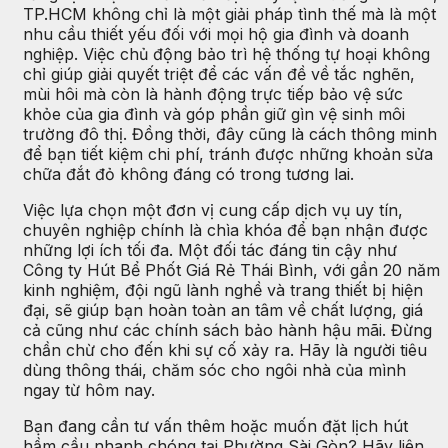
TP.HCM không chỉ là một giải pháp tình thế mà là một
nhu cầu thiết yếu đối với mọi hộ gia đình và doanh
nghiệp. Việc chủ động bảo trì hệ thống tự hoại không
chỉ giúp giải quyết triệt để các vấn đề về tắc nghẽn,
mùi hôi mà còn là hành động trực tiếp bảo vệ sức
khỏe của gia đình và góp phần giữ gìn vệ sinh môi
trường đô thị. Đồng thời, đây cũng là cách thông minh
để bạn tiết kiệm chi phí, tránh được những khoản sửa
chữa đắt đỏ không đáng có trong tương lai.
Việc lựa chọn một đơn vị cung cấp dịch vụ uy tín,
chuyên nghiệp chính là chìa khóa để bạn nhận được
những lợi ích tối đa. Một đối tác đáng tin cậy như
Công ty Hút Bể Phốt Giá Rẻ Thái Bình, với gần 20 năm
kinh nghiệm, đội ngũ lành nghề và trang thiết bị hiện
đại, sẽ giúp bạn hoàn toàn an tâm về chất lượng, giá
cả cũng như các chính sách bảo hành hậu mãi. Đừng
chần chừ cho đến khi sự cố xảy ra. Hãy là người tiêu
dùng thông thái, chăm sóc cho ngôi nhà của mình
ngay từ hôm nay.
Bạn đang cần tư vấn thêm hoặc muốn đặt lịch hút
hầm cầu nhanh chóng tại Phường Sài Gòn? Hãy liên