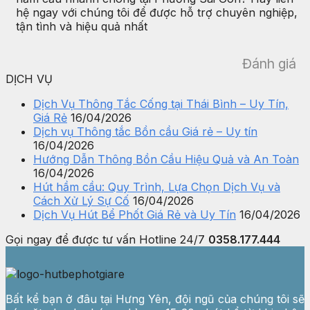
hệ ngay với chúng tôi để được hỗ trợ chuyên nghiệp,
tận tình và hiệu quả nhất
Đánh giá
DỊCH VỤ
Dịch Vụ Thông Tắc Cống tại Thái Bình – Uy Tín,
Giá Rẻ
16/04/2026
Dịch vụ Thông tắc Bồn cầu Giá rẻ – Uy tín
16/04/2026
Hướng Dẫn Thông Bồn Cầu Hiệu Quả và An Toàn
16/04/2026
Hút hầm cầu: Quy Trình, Lựa Chọn Dịch Vụ và
Cách Xử Lý Sự Cố
16/04/2026
Dịch Vụ Hút Bể Phốt Giá Rẻ và Uy Tín
16/04/2026
Gọi ngay để được tư vấn
Hotline 24/7
0358.177.444
Bất kể bạn ở đâu tại Hưng Yên, đội ngũ của chúng tôi sẽ