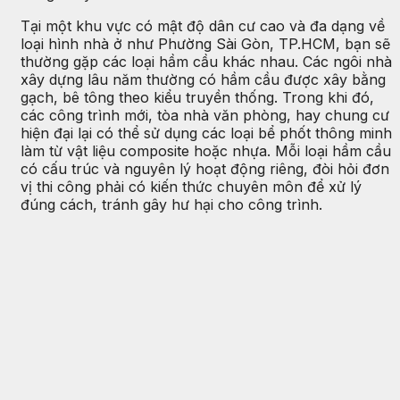
Tại một khu vực có mật độ dân cư cao và đa dạng về
loại hình nhà ở như Phường Sài Gòn, TP.HCM, bạn sẽ
thường gặp các loại hầm cầu khác nhau. Các ngôi nhà
xây dựng lâu năm thường có hầm cầu được xây bằng
gạch, bê tông theo kiểu truyền thống. Trong khi đó,
các công trình mới, tòa nhà văn phòng, hay chung cư
hiện đại lại có thể sử dụng các loại bể phốt thông minh
làm từ vật liệu composite hoặc nhựa. Mỗi loại hầm cầu
có cấu trúc và nguyên lý hoạt động riêng, đòi hỏi đơn
vị thi công phải có kiến thức chuyên môn để xử lý
đúng cách, tránh gây hư hại cho công trình.