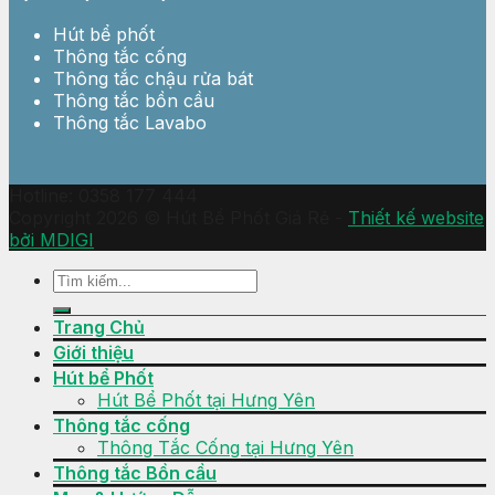
Hút bể phốt
Thông tắc cống
Thông tắc chậu rửa bát
Thông tắc bồn cầu
Thông tắc Lavabo
Hotline: 0358 177 444
Copyright 2026 © Hút Bể Phốt Giá Rẻ -
Thiết kế website
bởi MDIGI
Trang Chủ
Giới thiệu
Hút bể Phốt
Hút Bể Phốt tại Hưng Yên
Thông tắc cống
Thông Tắc Cống tại Hưng Yên
Thông tắc Bồn cầu