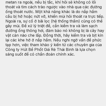
metan ra ngoài, nếu bị tắc, khí hôi sẽ không có lối
thoát và tìm cách trào ngược vào nhà qua các đường
ống thoát nước. Một khả năng khác là do nắp hầm
cầu bị hở hoặc nứt vỡ, khiến mùi hôi thoát ra trực tiếp.
Ngoài ra, sự cố ở bãi lọc (hệ thống thấm) cũng có thể
gây mùi. Để xử lý triệt để, cần kiểm tra và làm sạch
đường ống thông hơi, đảm bảo nó không bị lá cây hay
vật cản nào che lấp. Đồng thời, hãy kiểm tra và bịt kín
lại các khe hở ở nắp hầm. Nếu nghi ngờ vấn đề phức
tạp hơn, việc tham khảo ý kiến từ các chuyên gia của
Công ty Hút Bể Phốt Giá Rẻ Thái Bình là lựa chọn
sáng suốt để có chẩn đoán chính xác.