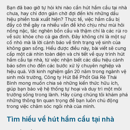
Bạn đã bao giờ tự hỏi khi nào cần hút hầm cầu tại nhà
chưa, hay chỉ đơn giản chờ đợi đến khi những dấu
hiệu phiền toái xuất hiện? Thực tế, việc hầm cầu bị
đầy có thể gây ra nhiều vấn đề khó chịu như mùi hôi
nồng nặc, tắc nghẽn bồn cầu và thậm chí là các rủi ro
về sức khỏe cho cả gia đình. Đây không chỉ là một sự
cố nhỏ mà là lời cảnh báo về tình trạng vệ sinh của
không gian sống. Hiểu được điều này, bài viết sẽ cung
cấp một cái nhìn toàn diện và chi tiết về quy trình hút
hầm cầu tại nhà, từ việc nhận biết các dấu hiệu cảnh
báo sớm cho đến các bước xử lý chuyên nghiệp và
hiệu quả. Với kinh nghiệm gần 20 năm trong ngành vệ
sinh môi trường, Công ty Hút Bể Phốt Giá Rẻ Thái
Bình mong muốn chia sẻ những kiến thức hữu ích,
giúp bạn bảo vệ hệ thống tự hoại và duy trì một môi
trường sống trong lành. Hãy cùng chúng tôi khám phá
những thông tin quan trọng để bạn luôn chủ động
trong việc chăm sóc ngôi nhà của mình.
Tìm hiểu về hút hầm cầu tại nhà