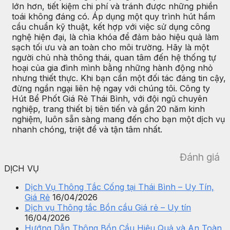
lớn hơn, tiết kiệm chi phí và tránh được những phiền
toái không đáng có. Áp dụng một quy trình hút hầm
cầu chuẩn kỹ thuật, kết hợp với việc sử dụng công
nghệ hiện đại, là chìa khóa để đảm bảo hiệu quả làm
sạch tối ưu và an toàn cho môi trường. Hãy là một
người chủ nhà thông thái, quan tâm đến hệ thống tự
hoại của gia đình mình bằng những hành động nhỏ
nhưng thiết thực. Khi bạn cần một đối tác đáng tin cậy,
đừng ngần ngại liên hệ ngay với chúng tôi. Công ty
Hút Bể Phốt Giá Rẻ Thái Bình, với đội ngũ chuyên
nghiệp, trang thiết bị tiên tiến và gần 20 năm kinh
nghiệm, luôn sẵn sàng mang đến cho bạn một dịch vụ
nhanh chóng, triệt để và tận tâm nhất.
Đánh giá
DỊCH VỤ
Dịch Vụ Thông Tắc Cống tại Thái Bình – Uy Tín,
Giá Rẻ
16/04/2026
Dịch vụ Thông tắc Bồn cầu Giá rẻ – Uy tín
16/04/2026
Hướng Dẫn Thông Bồn Cầu Hiệu Quả và An Toàn