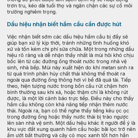
trơn tru, kéo dài tuổi thọ và ngăn chặn các sự cố môi
trường nghiêm trọng.
Dấu hiệu nhận biết hầm cầu cần được hút
Việc nhận biết sớm các dấu hiệu hầm cầu bị đầy sẽ
giúp bạn xử lý kịp thời, tránh những tình huống khó
xử và tốn kém chi phí sửa chữa. Một trong những dấu
hiệu rõ ràng và dễ nhận thấy nhất là mùi hôi khó chịu
bốc lên từ các đường ống thoát nước trong nhà vệ
sinh, nhà bếp. Mùi này xuất hiện do khí metan sinh ra
từ quá trình phân hủy chất thải không thể thoát ra
ngoài qua đường ống thông hơi vì bể đã quá tải. Tiếp
theo, hiện tượng nước trong bồn cầu rút chậm hơn
bình thường sau khi xả, hoặc thậm chí là không rút
được, là một lời cảnh báo trực tiếp. Điều này cho thấy
hầm cầu không còn khả năng tiếp nhận thêm nước
thải. Ngoài ra, bạn có thể nghe thấy tiếng kêu ọc ọc
trong đường ống hoặc thấy nước thải bị trào ngược
lên sàn nhà vệ sinh. Một dấu hiệu khác ít người để ý là
khu vực đất xung quanh hầm cầu hoặc bãi lọc trở nên
ẩm ướt bất thường và cây cỏ mọc xanh tốt hơn hẳn