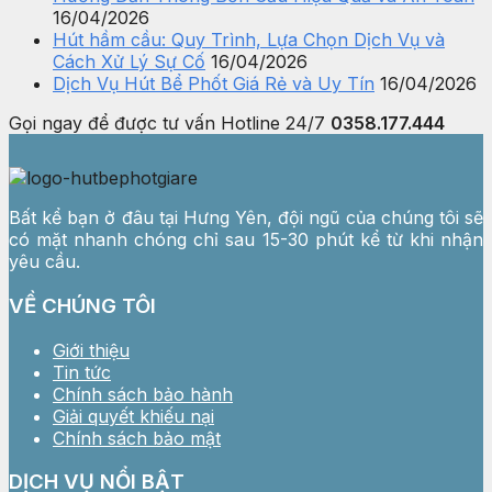
16/04/2026
Hút hầm cầu: Quy Trình, Lựa Chọn Dịch Vụ và
Cách Xử Lý Sự Cố
16/04/2026
Dịch Vụ Hút Bể Phốt Giá Rẻ và Uy Tín
16/04/2026
Gọi ngay để được tư vấn
Hotline 24/7
0358.177.444
Bất kể bạn ở đâu tại Hưng Yên, đội ngũ của chúng tôi sẽ
có mặt nhanh chóng chỉ sau 15-30 phút kể từ khi nhận
yêu cầu.
VỀ CHÚNG TÔI
Giới thiệu
Tin tức
Chính sách bảo hành
Giải quyết khiếu nại
Chính sách bảo mật
DỊCH VỤ NỔI BẬT