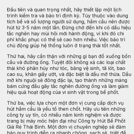
Đầu tiên và quan trọng nhất, hãy thiết lập một lịch
trình kiểm tra và bảo trì định kỳ. Tùy thuộc vào dung
tích bể và số lượng người sử dụng, hầm cầu nên được
hút từ 3-5 năm một lần. Đừng chờ đến khi có dấu hiệu
tắc nghẽn hay mùi hôi mới hành động, vì khi đó chi
phí khắc phục có thể sẽ cao hơn nhiều. Việc bảo trì
chủ động giúp hệ thống luôn ở trạng thái tốt nhất.
Thứ hai, hãy cẩn thận với những gì bạn đổ xuống bồn
cầu và đường ống. Tuyệt đối không xả các loại chất
thải khó phân hủy như tóc, băng vệ sinh, tã lót, bao
cao su, khăn giấy ướt, và đặc biệt là dầu mỡ thừa. Dầu
mỡ khi nguội sẽ đông đặc lại, tạo thành những mảng
bám cứng đầu gây tắc nghẽn đường ống và làm giảm
hiệu quả hoạt động của vi sinh vật trong bể phốt.
Thứ ba, việc lựa chọn một đơn vị cung cấp dịch vụ
hút hầm cầu là yếu tố then chốt. Hãy ưu tiên những
công ty uy tín, có nhiều năm kinh nghiệm và được
trang bị máy móc hiện đại như Công ty Hút Bể Phốt
Giá Rẻ Thái Bình. Một đơn vị chuyên nghiệp sẽ đảm
bảo quy trình diễn ra nhanh chóng, sạch sẽ, triệt để