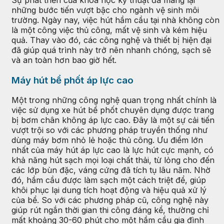
Sự phát triển của khoa học kỹ thuật đã mang lại
những bước tiến vượt bậc cho ngành vệ sinh môi
trường. Ngày nay, việc hút hầm cầu tại nhà không còn
là một công việc thủ công, mất vệ sinh và kém hiệu
quả. Thay vào đó, các công nghệ và thiết bị hiện đại
đã giúp quá trình này trở nên nhanh chóng, sạch sẽ
và an toàn hơn bao giờ hết.
Máy hút bể phốt áp lực cao
Một trong những công nghệ quan trọng nhất chính là
việc sử dụng xe hút bể phốt chuyên dụng được trang
bị bơm chân không áp lực cao. Đây là một sự cải tiến
vượt trội so với các phương pháp truyền thống như
dùng máy bơm nhỏ lẻ hoặc thủ công. Ưu điểm lớn
nhất của máy hút áp lực cao là lực hút cực mạnh, có
khả năng hút sạch mọi loại chất thải, từ lỏng cho đến
các lớp bùn đặc, váng cứng đã tích tụ lâu năm. Nhờ
đó, hầm cầu được làm sạch một cách triệt để, giúp
khôi phục lại dung tích hoạt động và hiệu quả xử lý
của bể. So với các phương pháp cũ, công nghệ này
giúp rút ngắn thời gian thi công đáng kể, thường chỉ
mất khoảng 30-60 phút cho một hầm cầu gia đình