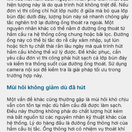
hiện tượng này là do quá trình hút không triệt để. Nếu
đơn vị thi công chỉ hút lớp nước ở giữa mà bỏ qua lớp
bùn đặc dưới đáy, lượng bùn này sẽ nhanh chóng gây
tắc nghẽn trở lại đường ống thoát ra ngoài. Một
nguyên nhân khác có thể nằm ở đường ống thoát từ
hầm cầu ra hệ thống cống chung hoặc bãi lọc. Đường
ống này có thể bị tắc do rễ cây xâm nhập, sụt lún
hoặc tích tụ chất thải rắn lâu ngày mà quá trình hút
hầm cầu không thể xử lý được. Để khắc phục, cần
yêu cầu đơn vị thi công phải hút sạch cả lớp bùn đáy
và kiểm tra thông suốt của đường ống thoát. Sử dụng
camera nội soi để kiểm tra là giải pháp tối ưu trong
trường hợp này.
Mùi hôi không giảm dù đã hút
Một vấn đề khác cũng thường gặp là mùi hôi khó chịu
vẫn còn tồn tại mặc dù hầm cầu đã được làm sạch.
Điều này thường không phải do chất lượng hút kém
mà bắt nguồn từ các nguyên nhân kỹ thuật khác của
hệ thống. Lý do hàng đầu là đường ống thông hơi của
hầm cầu bị tắc. Ống thông hơi có nhiệm vụ thoát khí