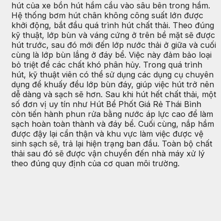
hút của xe bồn hút hầm cầu vào sâu bên trong hầm.
Hệ thống bơm hút chân không công suất lớn được
khởi động, bắt đầu quá trình hút chất thải. Theo đúng
kỹ thuật, lớp bùn và váng cứng ở trên bề mặt sẽ được
hút trước, sau đó mới đến lớp nước thải ở giữa và cuối
cùng là lớp bùn lắng ở đáy bể. Việc này đảm bảo loại
bỏ triệt để các chất khó phân hủy. Trong quá trình
hút, kỹ thuật viên có thể sử dụng các dụng cụ chuyên
dụng để khuấy đều lớp bùn đáy, giúp việc hút trở nên
dễ dàng và sạch sẽ hơn. Sau khi hút hết chất thải, một
số đơn vị uy tín như Hút Bể Phốt Giá Rẻ Thái Bình
còn tiến hành phun rửa bằng nước áp lực cao để làm
sạch hoàn toàn thành và đáy bể. Cuối cùng, nắp hầm
được đậy lại cẩn thận và khu vực làm việc được vệ
sinh sạch sẽ, trả lại hiện trạng ban đầu. Toàn bộ chất
thải sau đó sẽ được vận chuyển đến nhà máy xử lý
theo đúng quy định của cơ quan môi trường.