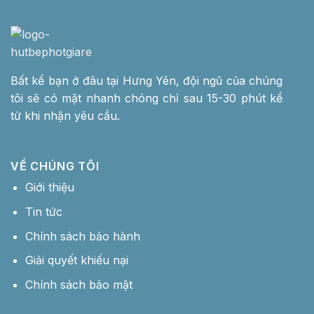
Bất kể bạn ở đâu tại Hưng Yên, đội ngũ của chúng
tôi sẽ có mặt nhanh chóng chỉ sau 15-30 phút kể
từ khi nhận yêu cầu.
VỀ CHÚNG TÔI
Giới thiệu
Tin tức
Chính sách bảo hành
Giải quyết khiếu nại
Chính sách bảo mật