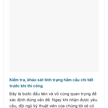
Kiểm tra, khảo sát tình trạng hầm cầu chi tiết
trước khi thi công
Đây là bước đầu tiên và vô cùng quan trọng để
xác định đúng vấn đề. Ngay khi nhận được yêu
cầu, đội ngũ kỹ thuật viên của chúng tôi sẽ có