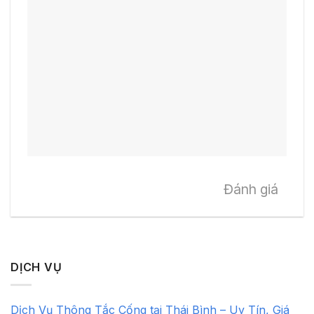
Đánh giá
DỊCH VỤ
Dịch Vụ Thông Tắc Cống tại Thái Bình – Uy Tín, Giá