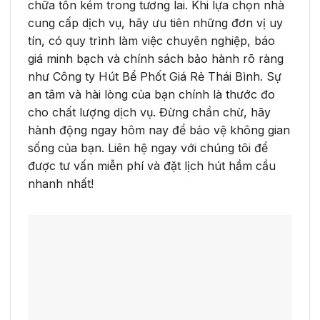
chữa tốn kém trong tương lai. Khi lựa chọn nhà
cung cấp dịch vụ, hãy ưu tiên những đơn vị uy
tín, có quy trình làm việc chuyên nghiệp, báo
giá minh bạch và chính sách bảo hành rõ ràng
như Công ty Hút Bể Phốt Giá Rẻ Thái Bình. Sự
an tâm và hài lòng của bạn chính là thước đo
cho chất lượng dịch vụ. Đừng chần chừ, hãy
hành động ngay hôm nay để bảo vệ không gian
sống của bạn. Liên hệ ngay với chúng tôi để
được tư vấn miễn phí và đặt lịch hút hầm cầu
nhanh nhất!