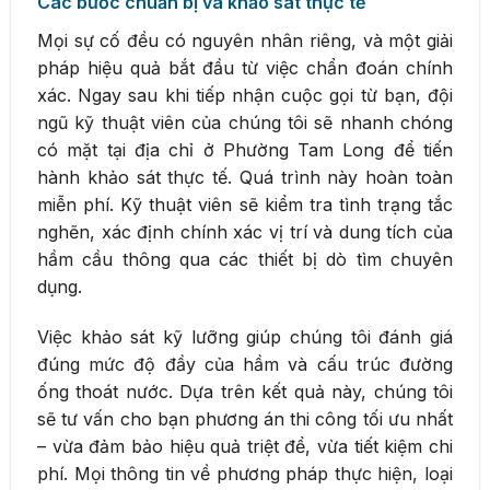
Các bước chuẩn bị và khảo sát thực tế
Mọi sự cố đều có nguyên nhân riêng, và một giải
pháp hiệu quả bắt đầu từ việc chẩn đoán chính
xác. Ngay sau khi tiếp nhận cuộc gọi từ bạn, đội
ngũ kỹ thuật viên của chúng tôi sẽ nhanh chóng
có mặt tại địa chỉ ở Phường Tam Long để tiến
hành khảo sát thực tế. Quá trình này hoàn toàn
miễn phí. Kỹ thuật viên sẽ kiểm tra tình trạng tắc
nghẽn, xác định chính xác vị trí và dung tích của
hầm cầu thông qua các thiết bị dò tìm chuyên
dụng.
Việc khảo sát kỹ lưỡng giúp chúng tôi đánh giá
đúng mức độ đầy của hầm và cấu trúc đường
ống thoát nước. Dựa trên kết quả này, chúng tôi
sẽ tư vấn cho bạn phương án thi công tối ưu nhất
– vừa đảm bảo hiệu quả triệt để, vừa tiết kiệm chi
phí. Mọi thông tin về phương pháp thực hiện, loại