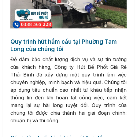
Quy trình hút hầm cầu tại Phường Tam
Long của chúng tôi
Để đảm bảo chất lượng dịch vụ và sự tin tưởng
của khách hàng, Công ty Hút Bể Phốt Giá Rẻ
Thái Bình đã xây dựng một quy trình làm việc
chuyên nghiệp, minh bạch và hiệu quả. Chúng tôi
áp dụng tiêu chuẩn cao nhất từ khâu tiếp nhận
thông tin đến khi hoàn tất công việc, cam kết
mang lại sự hài lòng tuyệt đối. Quy trình của
chúng tôi được chia thành hai giai đoạn chính:
chuẩn bị và thi công.