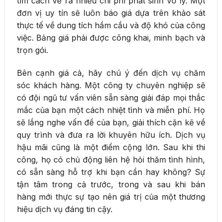
tìm cách vẽ ra nhiều chi phí phát sinh vô lý. Một
đơn vị uy tín sẽ luôn báo giá dựa trên khảo sát
thực tế về dung tích hầm cầu và độ khó của công
việc. Bảng giá phải được công khai, minh bạch và
trọn gói.
Bên cạnh giá cả, hãy chú ý đến dịch vụ chăm
sóc khách hàng. Một công ty chuyên nghiệp sẽ
có đội ngũ tư vấn viên sẵn sàng giải đáp mọi thắc
mắc của bạn một cách nhiệt tình và miễn phí. Họ
sẽ lắng nghe vấn đề của bạn, giải thích cặn kẽ về
quy trình và đưa ra lời khuyên hữu ích. Dịch vụ
hậu mãi cũng là một điểm cộng lớn. Sau khi thi
công, họ có chủ động liên hệ hỏi thăm tình hình,
có sẵn sàng hỗ trợ khi bạn cần hay không? Sự
tận tâm trong cả trước, trong và sau khi bán
hàng mới thực sự tạo nên giá trị của một thương
hiệu dịch vụ đáng tin cậy.