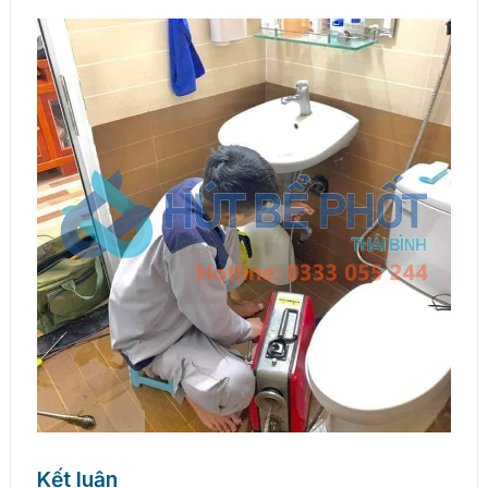
Kết luận