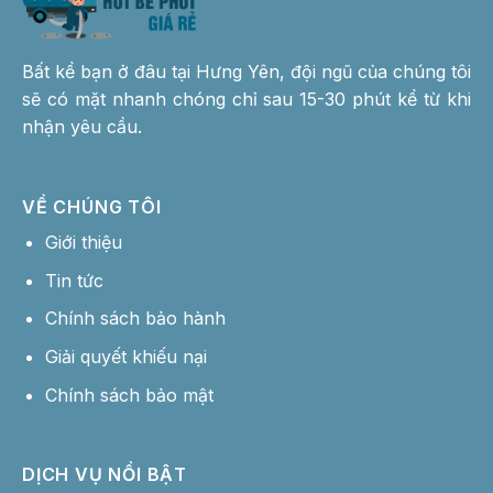
Bất kể bạn ở đâu tại Hưng Yên, đội ngũ của chúng tôi
sẽ có mặt nhanh chóng chỉ sau 15-30 phút kể từ khi
nhận yêu cầu.
VỀ CHÚNG TÔI
Giới thiệu
Tin tức
Chính sách bảo hành
Giải quyết khiếu nại
Chính sách bảo mật
DỊCH VỤ NỔI BẬT