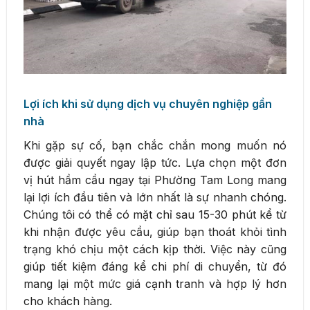
Lợi ích khi sử dụng dịch vụ chuyên nghiệp gần
nhà
Khi gặp sự cố, bạn chắc chắn mong muốn nó
được giải quyết ngay lập tức. Lựa chọn một đơn
vị hút hầm cầu ngay tại Phường Tam Long mang
lại lợi ích đầu tiên và lớn nhất là sự nhanh chóng.
Chúng tôi có thể có mặt chỉ sau 15-30 phút kể từ
khi nhận được yêu cầu, giúp bạn thoát khỏi tình
trạng khó chịu một cách kịp thời. Việc này cũng
giúp tiết kiệm đáng kể chi phí di chuyển, từ đó
mang lại một mức giá cạnh tranh và hợp lý hơn
cho khách hàng.