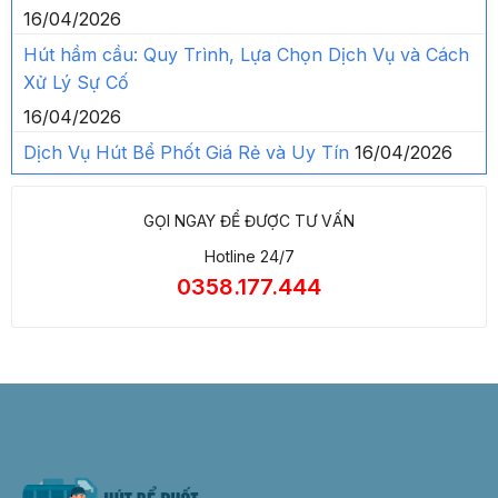
16/04/2026
Hút hầm cầu: Quy Trình, Lựa Chọn Dịch Vụ và Cách
Xử Lý Sự Cố
16/04/2026
Dịch Vụ Hút Bể Phốt Giá Rẻ và Uy Tín
16/04/2026
GỌI NGAY ĐỂ ĐƯỢC TƯ VẤN
Hotline 24/7
0358.177.444