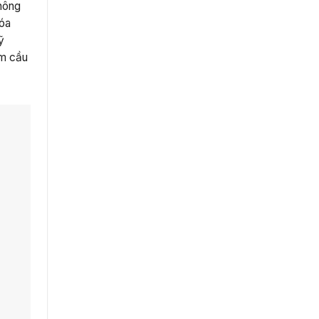
không
hóa
ỹ
ầm cầu