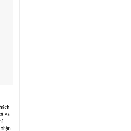
Khách
cả và
hí
n nhận