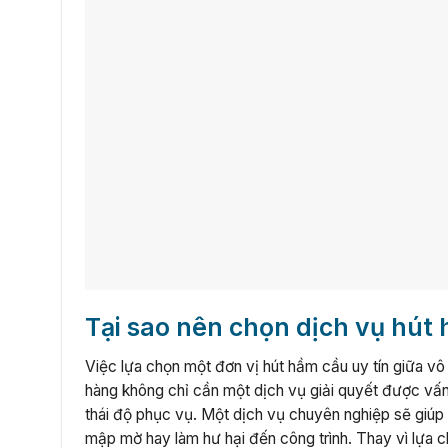
Tại sao nên chọn dịch vụ hút
Việc lựa chọn một đơn vị hút hầm cầu uy tín giữa v
hàng không chỉ cần một dịch vụ giải quyết được vấ
thái độ phục vụ. Một dịch vụ chuyên nghiệp sẽ giúp bạ
mập mờ hay làm hư hại đến công trình. Thay vì lựa 