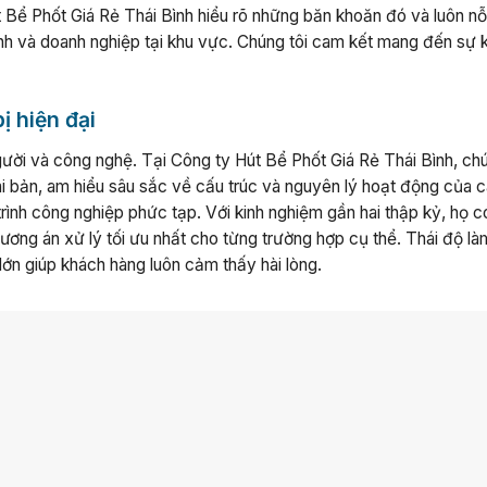
t Bể Phốt Giá Rẻ Thái Bình hiểu rõ những băn khoăn đó và luôn nỗ
đình và doanh nghiệp tại khu vực. Chúng tôi cam kết mang đến sự 
ị hiện đại
ười và công nghệ. Tại Công ty Hút Bể Phốt Giá Rẻ Thái Bình, chú
ài bản, am hiểu sâu sắc về cấu trúc và nguyên lý hoạt động của 
trình công nghiệp phức tạp. Với kinh nghiệm gần hai thập kỷ, họ c
ơng án xử lý tối ưu nhất cho từng trường hợp cụ thể. Thái độ là
 lớn giúp khách hàng luôn cảm thấy hài lòng.