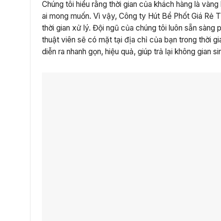
Chúng tôi hiểu rằng thời gian của khách hàng là vàng
ai mong muốn. Vì vậy, Công ty Hút Bể Phốt Giá Rẻ T
thời gian xử lý. Đội ngũ của chúng tôi luôn sẵn sàng
thuật viên sẽ có mặt tại địa chỉ của bạn trong thời 
diễn ra nhanh gọn, hiệu quả, giúp trả lại không gian 