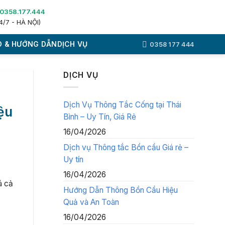
0358.177.444
4/7 - HÀ NỘI)
 & HƯỚNG DẪN
DỊCH VỤ
0358 177 444
DỊCH VỤ
Dịch Vụ Thông Tắc Cống tại Thái
ệu
Bình – Uy Tín, Giá Rẻ
16/04/2026
Dịch vụ Thông tắc Bồn cầu Giá rẻ –
Uy tín
16/04/2026
á cả
Hướng Dẫn Thông Bồn Cầu Hiệu
Quả và An Toàn
16/04/2026