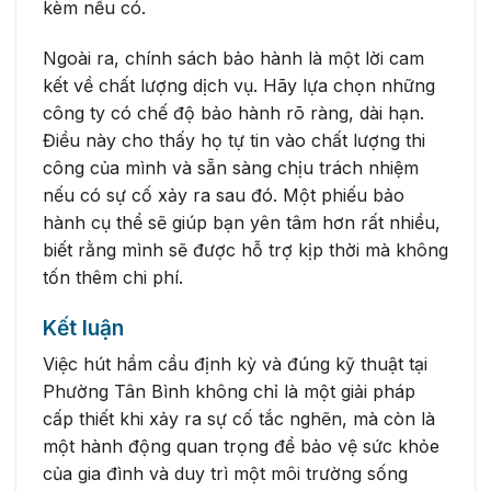
kèm nếu có.
Ngoài ra, chính sách bảo hành là một lời cam
kết về chất lượng dịch vụ. Hãy lựa chọn những
công ty có chế độ bảo hành rõ ràng, dài hạn.
Điều này cho thấy họ tự tin vào chất lượng thi
công của mình và sẵn sàng chịu trách nhiệm
nếu có sự cố xảy ra sau đó. Một phiếu bảo
hành cụ thể sẽ giúp bạn yên tâm hơn rất nhiều,
biết rằng mình sẽ được hỗ trợ kịp thời mà không
tốn thêm chi phí.
Kết luận
Việc hút hầm cầu định kỳ và đúng kỹ thuật tại
Phường Tân Bình không chỉ là một giải pháp
cấp thiết khi xảy ra sự cố tắc nghẽn, mà còn là
một hành động quan trọng để bảo vệ sức khỏe
của gia đình và duy trì một môi trường sống