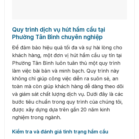
Quy trình dịch vụ hút hầm cầu tại
Phường Tân Bình chuyên nghiệp
Để đảm bảo hiệu quả tối đa và sự hài lòng cho
khách hàng, một đơn vị hút hầm cầu uy tín tại
Phường Tân Bình luôn tuân thủ một quy trình
làm việc bài bản và minh bạch. Quy trình này
không chỉ giúp công việc diễn ra suôn sẻ, an
toàn mà còn giúp khách hàng dễ dàng theo dõi
và giám sát chất lượng dịch vụ. Dưới đây là các
bước tiêu chuẩn trong quy trình của chúng tôi,
được xây dựng dựa trên gần 20 năm kinh
nghiệm trong ngành.
Kiểm tra và đánh giá tình trạng hầm cầu