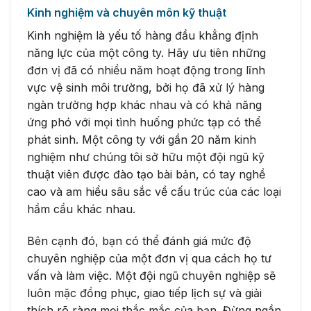
Kinh nghiệm và chuyên môn kỹ thuật
Kinh nghiệm là yếu tố hàng đầu khẳng định
năng lực của một công ty. Hãy ưu tiên những
đơn vị đã có nhiều năm hoạt động trong lĩnh
vực vệ sinh môi trường, bởi họ đã xử lý hàng
ngàn trường hợp khác nhau và có khả năng
ứng phó với mọi tình huống phức tạp có thể
phát sinh. Một công ty với gần 20 năm kinh
nghiệm như chúng tôi sở hữu một đội ngũ kỹ
thuật viên được đào tạo bài bản, có tay nghề
cao và am hiểu sâu sắc về cấu trúc của các loại
hầm cầu khác nhau.
Bên cạnh đó, bạn có thể đánh giá mức độ
chuyên nghiệp của một đơn vị qua cách họ tư
vấn và làm việc. Một đội ngũ chuyên nghiệp sẽ
luôn mặc đồng phục, giao tiếp lịch sự và giải
thích rõ ràng mọi thắc mắc của bạn. Đừng ngần