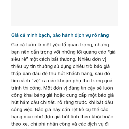
Giá cả minh bạch, bảo hành dịch vụ rõ ràng
Giá cả luôn là một yếu tố quan trọng, nhưng
bạn nên cẩn trọng với những lời quảng cáo “giá
siêu rẻ” một cách bất thường. Nhiều đơn vị
thiếu uy tín thường sử dụng chiêu trò báo giá
thấp ban đầu để thu hút khách hàng, sau đó
tìm cách “vẽ” ra các khoản phụ thu trong quá
trình thi công. Một đơn vị đáng tin cậy sẽ luôn
công khai bảng giá hoặc cung cấp một báo giá
hút hầm cầu chi tiết, rõ ràng trước khi bắt đầu
công việc. Báo giá này cần liệt kê cụ thể các
hạng mục như đơn giá hút tính theo khối hoặc
theo xe, chi phí nhân công và các dịch vụ đi