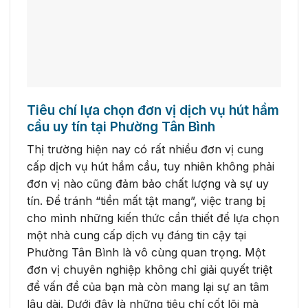
Tiêu chí lựa chọn đơn vị dịch vụ hút hầm
cầu uy tín tại Phường Tân Bình
Thị trường hiện nay có rất nhiều đơn vị cung
cấp dịch vụ hút hầm cầu, tuy nhiên không phải
đơn vị nào cũng đảm bảo chất lượng và sự uy
tín. Để tránh “tiền mất tật mang”, việc trang bị
cho mình những kiến thức cần thiết để lựa chọn
một nhà cung cấp dịch vụ đáng tin cậy tại
Phường Tân Bình là vô cùng quan trọng. Một
đơn vị chuyên nghiệp không chỉ giải quyết triệt
để vấn đề của bạn mà còn mang lại sự an tâm
lâu dài. Dưới đây là những tiêu chí cốt lõi mà