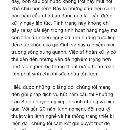
đầy, bồn cầu dội nước không trôi hay mùi hôi
khó chịu bốc lên? Đây là những dấu hiệu cảnh
báo hầm cầu nhà bạn đang quá tải, cần được
xử lý ngay lập tức. Tình trạng này không chỉ
gây ra sự bất tiện trong sinh hoạt hàng ngày mà
còn tiềm ẩn nhiều nguy cơ ảnh hưởng trực tiếp
đến sức khỏe của gia đình và gây ô nhiễm môi
trường sống xung quanh. Việc trì hoãn xử lý có
thể dẫn đến những vấn đề nghiêm trọng hơn
như tắc nghẽn hệ thống thoát nước hoàn toàn,
làm phát sinh chi phí sửa chữa tốn kém.
Hiểu được những lo lắng đó, chúng tôi mang
đến giải pháp dịch vụ hút hầm cầu tại Phường
Tân Bình chuyên nghiệp, nhanh chóng và hiệu
quả. Với gần 20 năm kinh nghiệm, đội ngũ kỹ
thuật viên lành nghề và hệ thống trang thiết bị
hiện đại, chúng tôi cam kết giải quyết triệt để