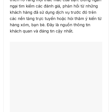
ngại tìm kiếm các đánh giá, phản hồi từ những
khách hàng đã sử dụng dịch vụ trước đó trên
các nền tảng trực tuyến hoặc hỏi thăm ý kiến từ
hàng xóm, bạn bè. Đây là nguồn thông tin
khách quan và đáng tin cậy nhất.