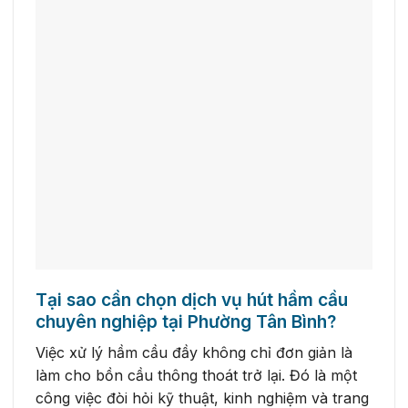
Tại sao cần chọn dịch vụ hút hầm cầu
chuyên nghiệp tại Phường Tân Bình?
Việc xử lý hầm cầu đầy không chỉ đơn giản là
làm cho bồn cầu thông thoát trở lại. Đó là một
công việc đòi hỏi kỹ thuật, kinh nghiệm và trang