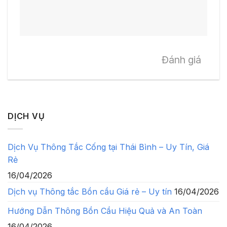
Đánh giá
DỊCH VỤ
Dịch Vụ Thông Tắc Cống tại Thái Bình – Uy Tín, Giá
Rẻ
16/04/2026
Dịch vụ Thông tắc Bồn cầu Giá rẻ – Uy tín
16/04/2026
Hướng Dẫn Thông Bồn Cầu Hiệu Quả và An Toàn
16/04/2026