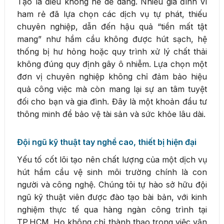
Tạo là điều không hề dễ dàng. Nhiều gia đình vì
ham rẻ đã lựa chọn các dịch vụ tự phát, thiếu
chuyên nghiệp, dẫn đến hậu quả “tiền mất tật
mang” như hầm cầu không được hút sạch, hệ
thống bị hư hỏng hoặc quy trình xử lý chất thải
không đúng quy định gây ô nhiễm. Lựa chọn một
đơn vị chuyên nghiệp không chỉ đảm bảo hiệu
quả công việc mà còn mang lại sự an tâm tuyệt
đối cho bạn và gia đình. Đây là một khoản đầu tư
thông minh để bảo vệ tài sản và sức khỏe lâu dài.
Đội ngũ kỹ thuật tay nghề cao, thiết bị hiện đại
Yếu tố cốt lõi tạo nên chất lượng của một dịch vụ
hút hầm cầu vệ sinh môi trường chính là con
người và công nghệ. Chúng tôi tự hào sở hữu đội
ngũ kỹ thuật viên được đào tạo bài bản, với kinh
nghiệm thực tế qua hàng ngàn công trình tại
TP.HCM. Họ không chỉ thành thạo trong việc vận