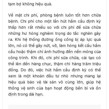
tạm bợ không hiệu quả.
Về mặt chi phí, phòng bệnh luôn tốt hơn chữa
bệnh. Chi phí cho một lần hút hầm cầu định kỳ
thấp hơn rất nhiều so với chi phí để sửa chữa
những hư hỏng nghiêm trọng do tắc nghẽn gây
ra. Khi hệ thống đường ống cống bị áp lực quá
lớn, nó có thể gây nứt, vỡ, làm hỏng kết cấu hầm
cầu hoặc thậm chí ảnh hưởng đến nền móng của
công trình. Khi đó, chi phí sửa chữa, cải tạo có
thể lên đến hàng chục, thậm chí hàng trăm triệu
đồng. Do đó, việc hút hầm cầu định kỳ có thể
xem là một khoản đầu tư nhỏ nhưng mang lại
hiệu quả bảo vệ tài sản vô cùng lớn, giúp hệ
thống vệ sinh của bạn hoạt động bền bỉ và ổn
định trong dài hạn.