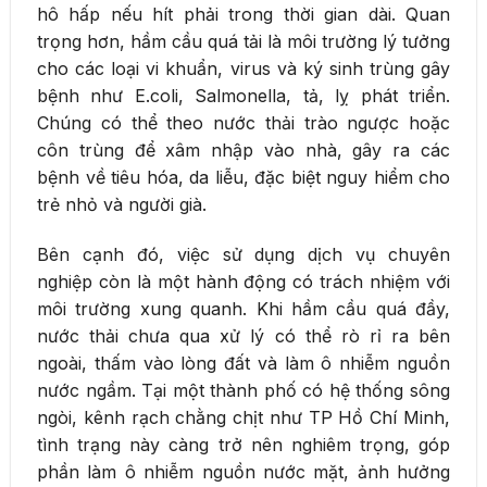
hô hấp nếu hít phải trong thời gian dài. Quan
trọng hơn, hầm cầu quá tải là môi trường lý tưởng
cho các loại vi khuẩn, virus và ký sinh trùng gây
bệnh như E.coli, Salmonella, tả, lỵ phát triển.
Chúng có thể theo nước thải trào ngược hoặc
côn trùng để xâm nhập vào nhà, gây ra các
bệnh về tiêu hóa, da liễu, đặc biệt nguy hiểm cho
trẻ nhỏ và người già.
Bên cạnh đó, việc sử dụng dịch vụ chuyên
nghiệp còn là một hành động có trách nhiệm với
môi trường xung quanh. Khi hầm cầu quá đầy,
nước thải chưa qua xử lý có thể rò rỉ ra bên
ngoài, thấm vào lòng đất và làm ô nhiễm nguồn
nước ngầm. Tại một thành phố có hệ thống sông
ngòi, kênh rạch chằng chịt như TP Hồ Chí Minh,
tình trạng này càng trở nên nghiêm trọng, góp
phần làm ô nhiễm nguồn nước mặt, ảnh hưởng