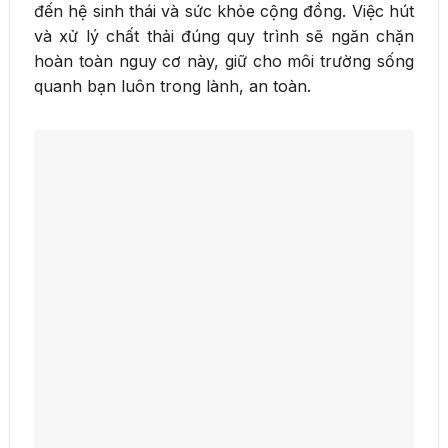
đến hệ sinh thái và sức khỏe cộng đồng. Việc hút
và xử lý chất thải đúng quy trình sẽ ngăn chặn
hoàn toàn nguy cơ này, giữ cho môi trường sống
quanh bạn luôn trong lành, an toàn.