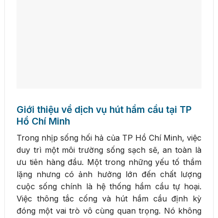
Giới thiệu về dịch vụ hút hầm cầu tại TP
Hồ Chí Minh
Trong nhịp sống hối hả của TP Hồ Chí Minh, việc
duy trì một môi trường sống sạch sẽ, an toàn là
ưu tiên hàng đầu. Một trong những yếu tố thầm
lặng nhưng có ảnh hưởng lớn đến chất lượng
cuộc sống chính là hệ thống hầm cầu tự hoại.
Việc thông tắc cống và hút hầm cầu định kỳ
đóng một vai trò vô cùng quan trọng. Nó không