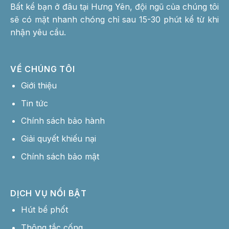
Bất kể bạn ở đâu tại Hưng Yên, đội ngũ của chúng tôi
sẽ có mặt nhanh chóng chỉ sau 15-30 phút kể từ khi
nhận yêu cầu.
VỀ CHÚNG TÔI
Giới thiệu
Tin tức
Chính sách bảo hành
Giải quyết khiếu nại
Chính sách bảo mật
DỊCH VỤ NỔI BẬT
Hút bể phốt
Thông tắc cống