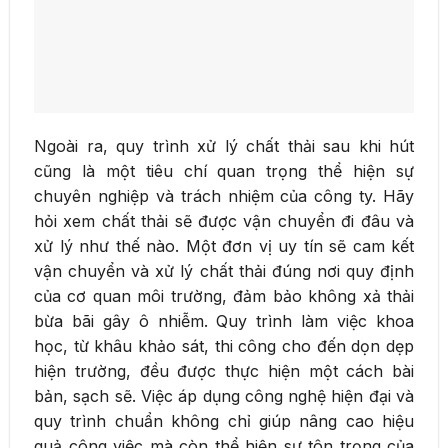
Ngoài ra, quy trình xử lý chất thải sau khi hút
cũng là một tiêu chí quan trọng thể hiện sự
chuyên nghiệp và trách nhiệm của công ty. Hãy
hỏi xem chất thải sẽ được vận chuyển đi đâu và
xử lý như thế nào. Một đơn vị uy tín sẽ cam kết
vận chuyển và xử lý chất thải đúng nơi quy định
của cơ quan môi trường, đảm bảo không xả thải
bừa bãi gây ô nhiễm. Quy trình làm việc khoa
học, từ khâu khảo sát, thi công cho đến dọn dẹp
hiện trường, đều được thực hiện một cách bài
bản, sạch sẽ. Việc áp dụng công nghệ hiện đại và
quy trình chuẩn không chỉ giúp nâng cao hiệu
quả công việc mà còn thể hiện sự tôn trọng của