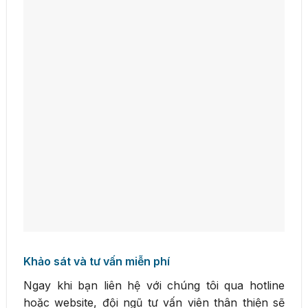
Khảo sát và tư vấn miễn phí
Ngay khi bạn liên hệ với chúng tôi qua hotline
hoặc website, đội ngũ tư vấn viên thân thiện sẽ