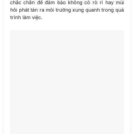
chắc chắn để đảm bảo không có rò rỉ hay mùi
hôi phát tán ra môi trường xung quanh trong quá
trình làm việc.