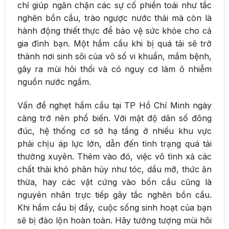
chỉ giúp ngăn chặn các sự cố phiền toái như tắc
nghẽn bồn cầu, trào ngược nước thải mà còn là
hành động thiết thực để bảo vệ sức khỏe cho cả
gia đình bạn. Một hầm cầu khi bị quá tải sẽ trở
thành nơi sinh sôi của vô số vi khuẩn, mầm bệnh,
gây ra mùi hôi thối và có nguy cơ làm ô nhiễm
nguồn nước ngầm.
Vấn đề nghẹt hầm cầu tại TP Hồ Chí Minh ngày
càng trở nên phổ biến. Với mật độ dân số đông
đúc, hệ thống cơ sở hạ tầng ở nhiều khu vực
phải chịu áp lực lớn, dẫn đến tình trạng quá tải
thường xuyên. Thêm vào đó, việc vô tình xả các
chất thải khó phân hủy như tóc, dầu mỡ, thức ăn
thừa, hay các vật cứng vào bồn cầu cũng là
nguyên nhân trực tiếp gây tắc nghẽn bồn cầu.
Khi hầm cầu bị đầy, cuộc sống sinh hoạt của bạn
sẽ bị đảo lộn hoàn toàn. Hãy tưởng tượng mùi hôi