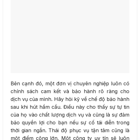
Bên cạnh đó, một đơn vị chuyên nghiệp luôn có
chính sách cam kết và bảo hành rõ ràng cho
dịch vụ của mình. Hãy hỏi kỹ về chế độ bảo hành
sau khi hút hầm cầu. Điều này cho thấy sự tự tin
của họ vào chất lượng dịch vụ và cũng là sự đảm
bảo quyền lợi cho bạn nếu sự cố tái diễn trong
thời gian ngắn. Thái độ phục vụ tận tâm cũng là
một điểm cộng lớn. Một công ty uy tín sẽ luôn