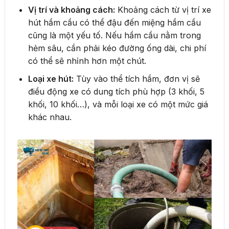
Vị trí và khoảng cách:
Khoảng cách từ vị trí xe
hút hầm cầu có thể đậu đến miệng hầm cầu
cũng là một yếu tố. Nếu hầm cầu nằm trong
hẻm sâu, cần phải kéo đường ống dài, chi phí
có thể sẽ nhỉnh hơn một chút.
Loại xe hút:
Tùy vào thể tích hầm, đơn vị sẽ
điều động xe có dung tích phù hợp (3 khối, 5
khối, 10 khối…), và mỗi loại xe có một mức giá
khác nhau.