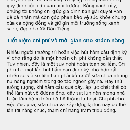
quy định của cơ quan môi trường. Bằng cách này,
chúng tôi không chỉ giúp gia đình bạn giải quyết vấn
đề cá nhân mà còn góp phần bảo vệ sức khỏe chung
của cả cộng đồng và giữ gìn môi trường sống xanh,
sạch, đẹp cho Xã Dầu Tiếng.
Tiết kiệm chi phí và thời gian cho khách hàng
Nhiều người thường trì hoãn việc hút hầm cầu định kỳ
vì cho rằng đó là một khoản chi phí không cần thiết.
Tuy nhiên, đây là một suy nghĩ hoàn toàn sai lầm. Chi
phí cho một lần hút hầm cầu định kỳ nhỏ hơn rất
nhiều so với số tiền bạn phải bỏ ra để sửa chữa những
hư hỏng nghiêm trọng do tắc nghẽn gây ra. Hãy thử
tưởng tượng, khi hầm cầu quá đầy, áp lực chất thải có
thể làm nứt vỡ đường ống, gây sụt lún nền móng nhà
hoặc làm hỏng toàn bộ hệ thống tự hoại. Chi phí cho
việc đục phá, sửa chữa và xây dựng lại lúc này có thể
lên tới hàng chục, thậm chí hàng trăm triệu đồng.