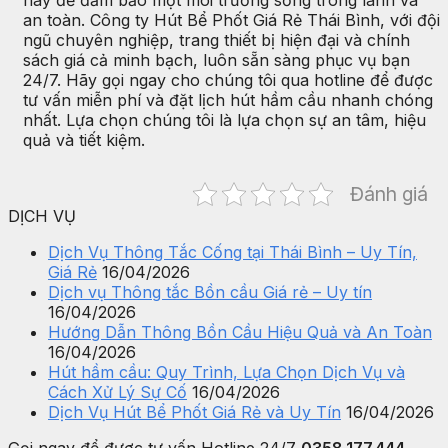
an toàn. Công ty Hút Bể Phốt Giá Rẻ Thái Bình, với đội
ngũ chuyên nghiệp, trang thiết bị hiện đại và chính
sách giá cả minh bạch, luôn sẵn sàng phục vụ bạn
24/7. Hãy gọi ngay cho chúng tôi qua hotline để được
tư vấn miễn phí và đặt lịch hút hầm cầu nhanh chóng
nhất. Lựa chọn chúng tôi là lựa chọn sự an tâm, hiệu
quả và tiết kiệm.
Đánh giá
DỊCH VỤ
Dịch Vụ Thông Tắc Cống tại Thái Bình – Uy Tín,
Giá Rẻ
16/04/2026
Dịch vụ Thông tắc Bồn cầu Giá rẻ – Uy tín
16/04/2026
Hướng Dẫn Thông Bồn Cầu Hiệu Quả và An Toàn
16/04/2026
Hút hầm cầu: Quy Trình, Lựa Chọn Dịch Vụ và
Cách Xử Lý Sự Cố
16/04/2026
Dịch Vụ Hút Bể Phốt Giá Rẻ và Uy Tín
16/04/2026
Gọi ngay để được tư vấn
Hotline 24/7
0358.177.444