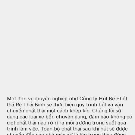
Một đơn vị chuyên nghiệp như Công ty Hút Bể Phốt
Giá Rẻ Thái Bình sẽ thực hiện quy trình hút và vận
chuyển chất thải một cách khép kín. Chúng tôi sử
dụng các loại xe bồn chuyên dụng, đảm bảo không có
giọt chất thải nào rò rỉ ra môi trường trong suốt quá
trình làm việc. Toàn bộ chất thải sau khi hút sẽ được
chuyển đến các nhà máy xử lý tập trung theo đúng