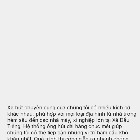
Xe hút chuyên dụng của chúng tôi có nhiều kích cỡ
khác nhau, phù hợp với mọi loại địa hình từ nhà trong
hẻm sâu đến các nhà máy, xí nghiệp lớn tại Xã Dầu
Tiếng. Hệ thống ống hút dài hàng chục mét giúp
chúng tôi có thể tiếp cận những vị trí hầm cầu khó
khăn nhất. Quá trình thi công diễn ra nhanh chóng,