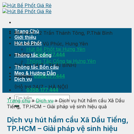
Skip
to
content
Trang Chủ
Địa chỉ 1:
72 Trần Thánh Tông, P.Thái Bình
Giới thiệu
Hút bể Phốt
Địa chỉ 2:
P. Vũ Phúc, Hưng Yên
Hút Bể Phốt tại Hưng Yên
Hotline:
0358.177.444
Thông tắc cống
Thông Tắc Cống tại Hưng Yên
(Hỗ trợ 24/7 - THÁI BÌNH)
Thông tắc Bồn cầu
Mẹo & Hướng Dẫn
Hotline:
0358.177.444
Dịch vụ
(Hỗ trợ 24/7 - HÀ NỘI)
0358 177 444
Trang chủ
»
Dịch vụ
»
Dịch vụ hút hầm cầu Xã Dầu
Tiếng, TP.HCM – Giải pháp vệ sinh hiệu quả
Dịch vụ hút hầm cầu Xã Dầu Tiếng,
TP.HCM – Giải pháp vệ sinh hiệu