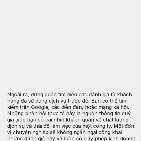
Ngoài ra, đừng quên tìm hiểu các đánh giá từ khách
hàng đã sử dụng dịch vụ trước đó. Bạn có thể tìm
kiếm trên Google, các diễn đàn, hoặc mạng xã hội.
Những phản hồi thực tế này là nguồn thông tin quý
giá giúp bạn có cái nhìn khách quan về chất lượng
dịch vụ và thái độ làm việc của một công ty. Một đơn
vị chuyên nghiệp sẽ không ngần ngại công khai
những đánh giá này và luôn có giấy phép kinh doanh,