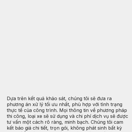
Dựa trên kết quả khảo sát, chúng tôi sẽ đưa ra
phương án xử lý tối ưu nhất, phù hợp với tình trạng
thực tế của công trình. Mọi thông tin về phương pháp
thi công, loại xe sẽ sử dụng và chi phí dịch vụ sẽ được
tư vấn một cách rõ ràng, minh bạch. Chúng tôi cam
kết báo giá chi tiết, trọn gói, không phát sinh bất kỳ