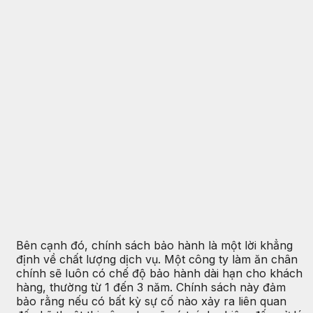
Bên cạnh đó, chính sách bảo hành là một lời khẳng
định về chất lượng dịch vụ. Một công ty làm ăn chân
chính sẽ luôn có chế độ bảo hành dài hạn cho khách
hàng, thường từ 1 đến 3 năm. Chính sách này đảm
bảo rằng nếu có bất kỳ sự cố nào xảy ra liên quan