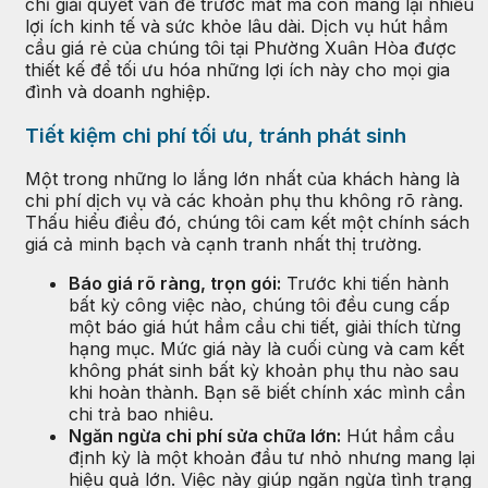
chỉ giải quyết vấn đề trước mắt mà còn mang lại nhiều
lợi ích kinh tế và sức khỏe lâu dài. Dịch vụ hút hầm
cầu giá rẻ của chúng tôi tại Phường Xuân Hòa được
thiết kế để tối ưu hóa những lợi ích này cho mọi gia
đình và doanh nghiệp.
Tiết kiệm chi phí tối ưu, tránh phát sinh
Một trong những lo lắng lớn nhất của khách hàng là
chi phí dịch vụ và các khoản phụ thu không rõ ràng.
Thấu hiểu điều đó, chúng tôi cam kết một chính sách
giá cả minh bạch và cạnh tranh nhất thị trường.
Báo giá rõ ràng, trọn gói:
Trước khi tiến hành
bất kỳ công việc nào, chúng tôi đều cung cấp
một báo giá hút hầm cầu chi tiết, giải thích từng
hạng mục. Mức giá này là cuối cùng và cam kết
không phát sinh bất kỳ khoản phụ thu nào sau
khi hoàn thành. Bạn sẽ biết chính xác mình cần
chi trả bao nhiêu.
Ngăn ngừa chi phí sửa chữa lớn:
Hút hầm cầu
định kỳ là một khoản đầu tư nhỏ nhưng mang lại
hiệu quả lớn. Việc này giúp ngăn ngừa tình trạng