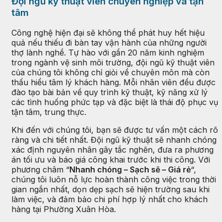
Đội ngũ kỹ thuật viên chuyên nghiệp và tận
tâm
Công nghệ hiện đại sẽ không thể phát huy hết hiệu
quả nếu thiếu đi bàn tay vận hành của những người
thợ lành nghề. Tự hào với gần 20 năm kinh nghiệm
trong ngành vệ sinh môi trường, đội ngũ kỹ thuật viên
của chúng tôi không chỉ giỏi về chuyên môn mà còn
thấu hiểu tâm lý khách hàng. Mỗi nhân viên đều được
đào tạo bài bản về quy trình kỹ thuật, kỹ năng xử lý
các tình huống phức tạp và đặc biệt là thái độ phục vụ
tận tâm, trung thực.
Khi đến với chúng tôi, bạn sẽ được tư vấn một cách rõ
ràng và chi tiết nhất. Đội ngũ kỹ thuật sẽ nhanh chóng
xác định nguyên nhân gây tắc nghẽn, đưa ra phương
án tối ưu và báo giá công khai trước khi thi công. Với
phương châm “
Nhanh chóng – Sạch sẽ – Giá rẻ
“,
chúng tôi luôn nỗ lực hoàn thành công việc trong thời
gian ngắn nhất, dọn dẹp sạch sẽ hiện trường sau khi
làm việc, và đảm bảo chi phí hợp lý nhất cho khách
hàng tại Phường Xuân Hòa.