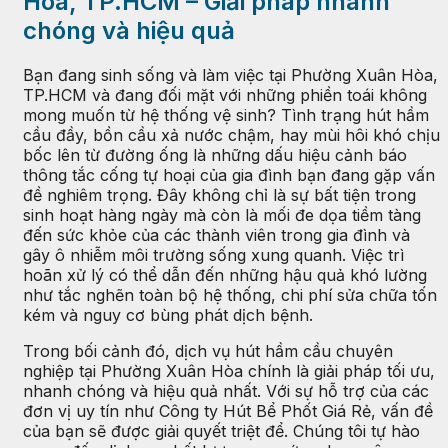
Hòa, TP.HCM – Giải pháp nhanh
chóng và hiệu quả
Bạn đang sinh sống và làm việc tại Phường Xuân Hòa,
TP.HCM và đang đối mặt với những phiền toái không
mong muốn từ hệ thống vệ sinh? Tình trạng hút hầm
cầu đầy, bồn cầu xả nước chậm, hay mùi hôi khó chịu
bốc lên từ đường ống là những dấu hiệu cảnh báo
thông tắc cống tự hoại của gia đình bạn đang gặp vấn
đề nghiêm trọng. Đây không chỉ là sự bất tiện trong
sinh hoạt hàng ngày mà còn là mối đe dọa tiềm tàng
đến sức khỏe của các thành viên trong gia đình và
gây ô nhiễm môi trường sống xung quanh. Việc trì
hoãn xử lý có thể dẫn đến những hậu quả khó lường
như tắc nghẽn toàn bộ hệ thống, chi phí sửa chữa tốn
kém và nguy cơ bùng phát dịch bệnh.
Trong bối cảnh đó, dịch vụ hút hầm cầu chuyên
nghiệp tại Phường Xuân Hòa chính là giải pháp tối ưu,
nhanh chóng và hiệu quả nhất. Với sự hỗ trợ của các
đơn vị uy tín như Công ty Hút Bể Phốt Giá Rẻ, vấn đề
của bạn sẽ được giải quyết triệt để. Chúng tôi tự hào