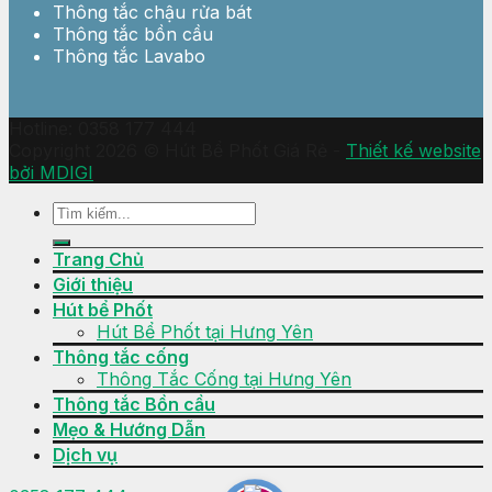
Thông tắc chậu rửa bát
Thông tắc bồn cầu
Thông tắc Lavabo
Hotline: 0358 177 444
Copyright 2026 © Hút Bể Phốt Giá Rẻ -
Thiết kế website
bởi MDIGI
Trang Chủ
Giới thiệu
Hút bể Phốt
Hút Bể Phốt tại Hưng Yên
Thông tắc cống
Thông Tắc Cống tại Hưng Yên
Thông tắc Bồn cầu
Mẹo & Hướng Dẫn
Dịch vụ