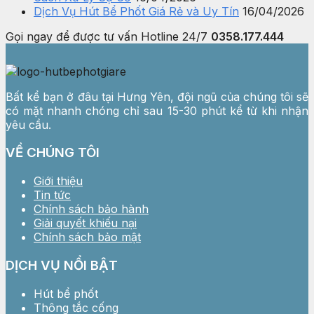
Dịch Vụ Hút Bể Phốt Giá Rẻ và Uy Tín
16/04/2026
Gọi ngay để được tư vấn
Hotline 24/7
0358.177.444
Bất kể bạn ở đâu tại Hưng Yên, đội ngũ của chúng tôi sẽ
có mặt nhanh chóng chỉ sau 15-30 phút kể từ khi nhận
yêu cầu.
VỀ CHÚNG TÔI
Giới thiệu
Tin tức
Chính sách bảo hành
Giải quyết khiếu nại
Chính sách bảo mật
DỊCH VỤ NỔI BẬT
Hút bể phốt
Thông tắc cống