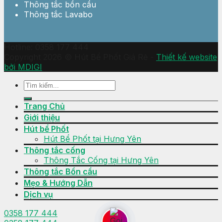
Thông tắc bồn cầu
Thông tắc Lavabo
Hotline: 0358 177 444
Copyright 2026 © Hút Bể Phốt Giá Rẻ -
Thiết kế website
bởi MDIGI
Trang Chủ
Giới thiệu
Hút bể Phốt
Hút Bể Phốt tại Hưng Yên
Thông tắc cống
Thông Tắc Cống tại Hưng Yên
Thông tắc Bồn cầu
Mẹo & Hướng Dẫn
Dịch vụ
0358 177 444