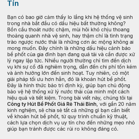
Tín
Bạn có bao giờ cảm thấy lo lắng khi hệ thống vệ sinh
trong nhà bắt đầu có dấu hiệu bất thường không?
Bồn cầu thoát nước chậm, mùi hôi khó chịu thoang
thoảng quanh nhà vệ sinh, hay thậm chí là tình trạng
trào ngược nước thải là những cơn ác mộng không ai
mong muốn. Đây chính là những dấu hiệu cảnh báo
bể phốt của gia đình bạn đang quá tải và cần được xử
lý ngay lập tức. Nhiều người thường chỉ tìm đến dịch
vụ khi sự cố đã nghiêm trọng, dẫn đến chi phí tốn kém
và ảnh hưởng lớn đến sinh hoạt. Tuy nhiên, có một
giải pháp tối ưu hơn hẳn, đó là khoán hút bể phốt.
Đây là hình thức bảo trì định kỳ, giúp bạn chủ động
bảo vệ hệ thống xử lý nước thải của mình một cách
hiệu quả và tiết kiệm. Trong bài viết này, chúng tôi tại
Công ty Hút Bể Phốt Giá Rẻ Thái Bình
, với gần 20 năm
kinh nghiệm, sẽ chia sẻ tất cả những gì bạn cần biết
về khoán hút bể phốt, từ quy trình chuẩn kỹ thuật,
cách lựa chọn dịch vụ uy tín cho đến những mẹo nhỏ
giúp bạn tránh được các rủi ro không đáng có.