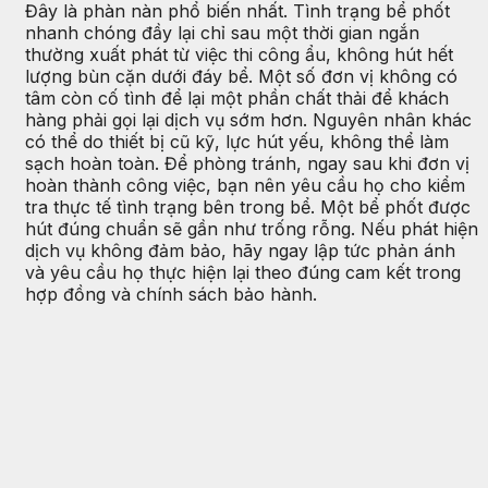
Đây là phàn nàn phổ biến nhất. Tình trạng bể phốt
nhanh chóng đầy lại chỉ sau một thời gian ngắn
thường xuất phát từ việc thi công ẩu, không hút hết
lượng bùn cặn dưới đáy bể. Một số đơn vị không có
tâm còn cố tình để lại một phần chất thải để khách
hàng phải gọi lại dịch vụ sớm hơn. Nguyên nhân khác
có thể do thiết bị cũ kỹ, lực hút yếu, không thể làm
sạch hoàn toàn. Để phòng tránh, ngay sau khi đơn vị
hoàn thành công việc, bạn nên yêu cầu họ cho kiểm
tra thực tế tình trạng bên trong bể. Một bể phốt được
hút đúng chuẩn sẽ gần như trống rỗng. Nếu phát hiện
dịch vụ không đảm bảo, hãy ngay lập tức phản ánh
và yêu cầu họ thực hiện lại theo đúng cam kết trong
hợp đồng và chính sách bảo hành.