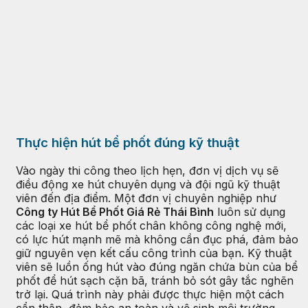
Thực hiện hút bể phốt đúng kỹ thuật
Vào ngày thi công theo lịch hẹn, đơn vị dịch vụ sẽ
điều động xe hút chuyên dụng và đội ngũ kỹ thuật
viên đến địa điểm. Một đơn vị chuyên nghiệp như
Công ty Hút Bể Phốt Giá Rẻ Thái Bình
luôn sử dụng
các loại xe hút bể phốt chân không công nghệ mới,
có lực hút mạnh mẽ mà không cần đục phá, đảm bảo
giữ nguyên vẹn kết cấu công trình của bạn. Kỹ thuật
viên sẽ luồn ống hút vào đúng ngăn chứa bùn của bể
phốt để hút sạch cặn bã, tránh bỏ sót gây tắc nghẽn
trở lại. Quá trình này phải được thực hiện một cách