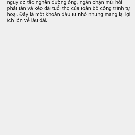
nguy cơ tắc nghẽn đường ống, ngăn chặn mùi hôi
phát tán và kéo dài tuổi thọ của toàn bộ công trình tự
hoại. Đây là một khoản đầu tư nhỏ nhưng mang lại lợi
ích lớn về lâu dài.