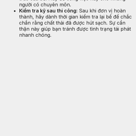
người có chuyên môn.
Kiểm tra kỹ sau thi công:
Sau khi đơn vị hoàn
thành, hãy dành thời gian kiểm tra lại bể để chắc
chắn rằng chất thải đã được hút sạch. Sự cẩn
thận này giúp bạn tránh được tình trạng tái phát
nhanh chóng.