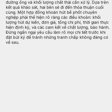
đường ống và khối lượng chất thải cần xử lý. Dựa trên
kết quả khảo sát, hai bên sẽ đi đến thỏa thuận cuối
cùng. Một hợp đồng khoán hút bể phốt chuyên
nghiệp phải thể hiện rõ ràng các điều khoản: khối
lượng hút dự kiến, đơn giá, tổng chi phí, thời gian thực
hiện định kỳ, và các cam kết về chất lượng, bảo hành.
Đừng ngần ngại yêu cầu làm rõ mọi chi tiết trước khi
đặt bút ký để tránh những tranh chấp không đáng có
về sau.