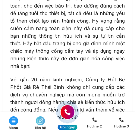
toàn, cho đến việc bảo trì, bảo dưỡng đúng cách
để tăng tuổi thọ thiết bị, tất cả đều là những yếu
tố then chốt tạo nên thành công. Hy vọng rằng
cuốn cẩm nang toàn diện này đã cung cấp cho
bạn những thông tin hữu ích và sự tự tin cần
thiết. Hãy bắt đầu trang bị cho gia đình mình một
chiếc máy thông cống cầm tay và áp dụng ngay
những kiến thức này để đơn giản hóa công việc
nhà bạn!
Với gần 20 năm kinh nghiệm, Công ty Hút Bể
Phốt Giá Rẻ Thái Bình không chỉ cung cấp các
dịch vụ chuyên nghiệp mà còn mong muốn trở
thành người đồng hành, chia sẻ kiến thức hữu ích
đến cộng đồng. Nếu bạn cần tư vấn thêm về việc
lựa chọn máy, gặp phải những sự cố tắc nghẽn
phức tạp, hoặc có bất kỳ thắc mắc nào về vệ
Hotline 2
Hotline 3
Gọi ngay
Menu
liên hệ
sinh môi trường, đừng ngần ngại liên hệ với