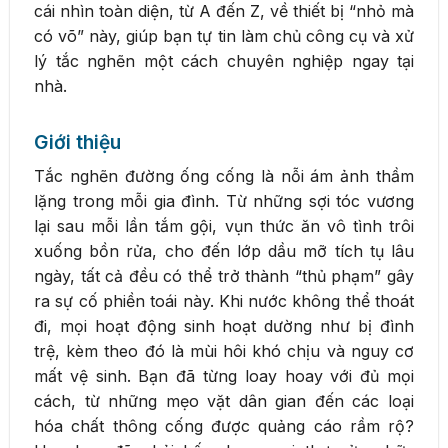
cái nhìn toàn diện, từ A đến Z, về thiết bị “nhỏ mà
có võ” này, giúp bạn tự tin làm chủ công cụ và xử
lý tắc nghẽn một cách chuyên nghiệp ngay tại
nhà.
Giới thiệu
Tắc nghẽn đường ống cống là nỗi ám ảnh thầm
lặng trong mỗi gia đình. Từ những sợi tóc vương
lại sau mỗi lần tắm gội, vụn thức ăn vô tình trôi
xuống bồn rửa, cho đến lớp dầu mỡ tích tụ lâu
ngày, tất cả đều có thể trở thành “thủ phạm” gây
ra sự cố phiền toái này. Khi nước không thể thoát
đi, mọi hoạt động sinh hoạt dường như bị đình
trệ, kèm theo đó là mùi hôi khó chịu và nguy cơ
mất vệ sinh. Bạn đã từng loay hoay với đủ mọi
cách, từ những mẹo vặt dân gian đến các loại
hóa chất thông cống được quảng cáo rầm rộ?