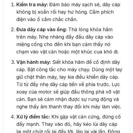
Kiểm tra máy:
Đảm bảo máy sạch sẽ, dây cáp
không bị xoắn rối hay hư hỏng. Cắm phích
điện vào ổ cắm chắc chắn.
Đưa dây cáp vào ống:
Thả lỏng khóa hãm
trên máy. Nhẹ nhàng đẩy đầu dây cáp vào
miệng cống cho đến khi bạn cảm thấy nó
chạm vào vật cản hoặc một khúc cua khó đi.
Vận hành máy:
Siết khóa hãm để cố định dây
cáp. Bật công tắc cho máy chạy. Dùng một tay
giữ chặt thân máy, tay kia điều khiển dây cáp.
Từ từ đẩy nhẹ dây cáp tiến về phía trước. Lực
xoay của motor sẽ giúp đầu thông phá vỡ vật
cản. Bạn sẽ cảm nhận được sự rung động và
nghe thấy âm thanh thay đổi khi máy làm việc.
Xử lý điểm tắc:
Khi gặp vật cản cứng, đừng cố
đẩy mạnh. Thay vào đó, hãy kéo lùi dây cáp
lại một chút rồi lại đẩy tới, lặp lại vài lần. Động