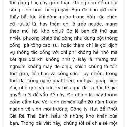
thể gặp phải, gây gián đoạn không nhỏ đến nhịp
sống sinh hoạt hàng ngày. Bạn đã bao giờ cảm
thấy bất lực khi dòng nước trong bồn rửa chén
cứ rút từ từ, hay thậm chí là trào ngược, mang
theo mùi hôi khó chịu? Có lẽ bạn đã thử qua
nhiều phương pháp thủ công như dùng bột thông
cống, pít-tông cao su, hoặc thậm chí là gọi dịch
vụ thông tắc cống với chi phí không hề nhỏ mà
kết quả đôi khi không như ý. Đây là những trải
nghiệm không mấy dễ chịu, khiến chúng ta tốn
thời gian, tiền bạc và công sức. Tuy nhiên, trong
thời đại công nghệ phát triển, một giải pháp hiện
đại, nhỏ gọn và cực kỳ hiệu quả đã ra đời để giải
quyết triệt để vấn đề này. Đó chính là máy thông
cống cầm tay. Với kinh nghiệm gần 20 năm trong
ngành vệ sinh môi trường, Công ty Hút Bể Phốt
Giá Rẻ Thái Bình hiểu rõ những khó khăn của
bạn. Trong bài viết này, chúng tôi sẽ chia sẻ một