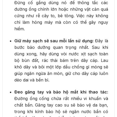
Đừng cố gắng dùng nó để thông tắc các
đường ống chính lớn hoặc những vật cản quá
cứng như rễ cây to, bê tông. Việc này không
chỉ làm hỏng máy mà còn có thể gây nguy
hiểm.
Giữ máy sạch sẽ sau mỗi lần sử dụng:
Đây là
bước bảo dưỡng quan trọng nhất. Sau khi
dùng xong, hãy dùng vòi nước xịt sạch toàn
bộ bùn đất, rác thải bám trên dây cáp. Lau
khô dây và bôi một lớp dầu chống gỉ mỏng sẽ
giúp ngăn ngừa ăn mòn, giữ cho dây cáp luôn
dẻo dai và bền bỉ.
Đeo găng tay và bảo hộ mắt khi thao tác:
Đường ống cống chứa rất nhiều vi khuẩn và
chất bẩn. Găng tay cao su sẽ bảo vệ da bạn,
trong khi kính bảo hộ sẽ ngăn nước bẩn có