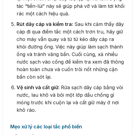
tác “tiến-lùi” này sẽ giúp phá vỡ và làm tơi khối
rác một cách hiệu quả.
Rút dây cáp và kiểm tra:
Sau khi cảm thấy dây
cáp đi qua điểm tắc một cách trơn tru, hãy giữ
cho máy vẫn quay và từ từ kéo dây cáp ra
khỏi đường ống. Việc này giúp làm sạch thành
ống và tránh văng bẩn. Cuối cùng, xả nhiều
nước sạch vào cống để kiểm tra xem đã thông
hoàn toàn chưa và cuốn trôi nốt những cặn
bẩn còn sót lại.
Vệ sinh và cất giữ:
Rửa sạch dây cáp bằng vòi
nước, lau khô và bôi một lớp dầu chống gỉ
mỏng trước khi cuộn lại và cất giữ máy ở nơi
khô ráo.
Mẹo xử lý các loại tắc phổ biến