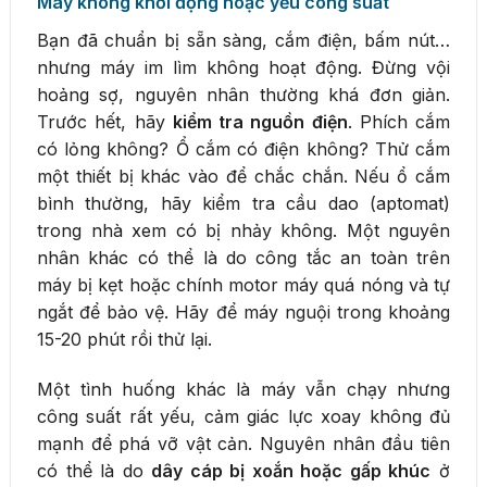
Máy không khởi động hoặc yếu công suất
Bạn đã chuẩn bị sẵn sàng, cắm điện, bấm nút…
nhưng máy im lìm không hoạt động. Đừng vội
hoảng sợ, nguyên nhân thường khá đơn giản.
Trước hết, hãy
kiểm tra nguồn điện
. Phích cắm
có lỏng không? Ổ cắm có điện không? Thử cắm
một thiết bị khác vào để chắc chắn. Nếu ổ cắm
bình thường, hãy kiểm tra cầu dao (aptomat)
trong nhà xem có bị nhảy không. Một nguyên
nhân khác có thể là do công tắc an toàn trên
máy bị kẹt hoặc chính motor máy quá nóng và tự
ngắt để bảo vệ. Hãy để máy nguội trong khoảng
15-20 phút rồi thử lại.
Một tình huống khác là máy vẫn chạy nhưng
công suất rất yếu, cảm giác lực xoay không đủ
mạnh để phá vỡ vật cản. Nguyên nhân đầu tiên
có thể là do
dây cáp bị xoắn hoặc gấp khúc
ở